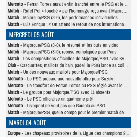
Mercato
- Ferran Torres aurait enfin tranché entre le PSG et le Barça
Match
- Rafel Pol « touché » par l'hommage reçu avant Majorque/PSG
Match
- Majorque/PSG (3-0), les performances individuelles
Match
- Luis Enrique : « On attend le retour de nos internationaux »
MERCREDI 05 AOÛT
Match
- Majorque/PSG (3-0), le résumé et les buts en video
Match
- Majorque/PSG (3-0), reprise compliquée pour Paris
Match
- Les compositions officielles de Majorque/PSG avec Kvara et de nombreux jeunes
Club
- Casquettes, maillots de bain, padel, le PSG lance sa collection été
Match
- Un des nouveaux maillots pour Majorque/PSG
Mercato
- Le PSG prépare une nouvelle offre pour Suzuki
Mercato
- Le transfert de Ferran Torres au PSG réglé avant le 12 août ?
Match
- Le groupe pour Majorque/PSG avec 11 absents
Mercato
- Le PSG officialise un quatrième prêt
Mercato
- Liverpool ne veut pas que Barcola au PSG
Match
- Majorque/PSG, quelle compo pour le premier match de la saison 2026/27 ?
MARDI 04 AOÛT
Europe
- Les chapeaux provisoires de la Ligue des champions 2026/27