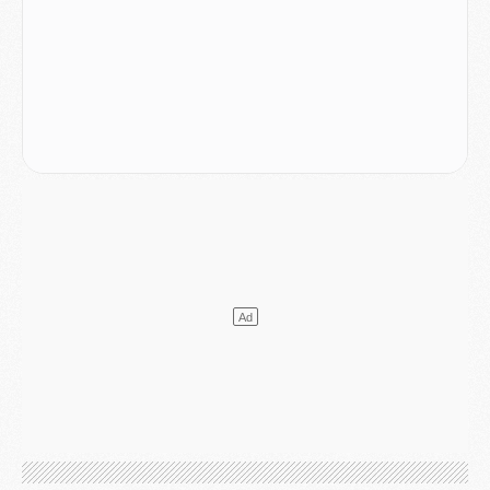
Mercato
- Le transfert de Kolo Muani à la Juventus est officiel
Mercato
- [MAJ] Le PSG a fait une grosse offre à Parme pour Suzuki
Mercato
- Le PSG a envoyé une première offre pour Mika Godts
Club
- Après Pacho, d'autres retours en vue
Mercato
- Changement de dernière minute pour Kolo Muani
SAMEDI 01 AOÛT
Mercato
- L'agent de Mika Godts confirme un accord avec le PSG
Club
- Quels numéros de maillot pour Akliouche et Digne au PSG ?
Match
- Un hommage prévu lors de Brest/PSG
Mercato
- Le PSG et le Barça ont rendez-vous pour Ferran Torres
Mercato
- Guéla Doué dans les listes du PSG
Mercato
- Le transfert de Mika Godts au PSG en bonne voie
VENDREDI 31 JUILLET
Match
- Un diffuseur annoncé pour les deux premiers matchs amicaux du PSG
Mercato
- Le transfert d'Akliouche au PSG bouclé, le montant se précise
Club
- Un retour majeur dans le groupe du PSG
Club
- [MAJ] Ndjantou et deux jeunes du PSG annoncés dans un tournoi U21