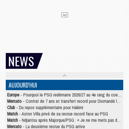
NEWS
AUJOURD'HUI
Europe
- Pourquoi le PSG redémarre 2026/27 au 4e rang du coefficient UEFA
Mercato
- Contrat de 7 ans et transfert record pour Diomandé loin du PSG
Club
- Du repos supplémentaire pour Hakimi
Match
- Aston Villa privé de sa recrue record face au PSG
Match
- Ndjantou après Majorque/PSG : « Je ne me mets pas de plafond »
Mercato
- La deuxième recrue du PSG arrive