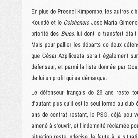
En plus de Presnel Kimpembe, les autres cibl
Koundé et le
Colchonero
Jose Maria Gimenez.
priorité des
Blues
, lui dont le transfert éta
Mais pour pallier les départs de deux défens
que César Azpilicueta serait également sur
défenseur, et parmi la liste donnée par Goa
de lui un profil qui se démarque.
Le défenseur français de 26 ans reste tou
d'autant plus qu'il est le seul formé au clu
ans de contrat restant, le PSG, déjà peu ve
amené à s'ouvrir, et l'indemnité réclamée pou
situation reste indécise, la faute à la situ