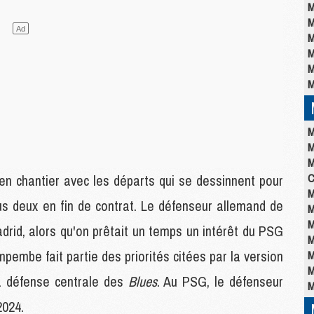
M
M
M
M
M
M
M
M
M
C
en chantier avec les départs qui se dessinnent pour
M
us deux en fin de contrat. Le défenseur allemand de
M
M
drid, alors qu'on prêtait un temps un intérêt du PSG
M
pembe fait partie des priorités citées par la version
M
M
la défense centrale des
Blues
. Au PSG, le défenseur
M
2024.