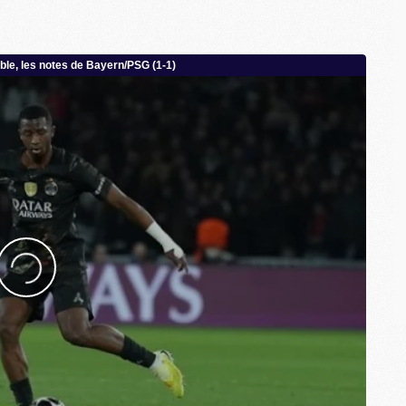
C
M
S
M
C
M
C
M
M
M
M
M
M
M
M
M