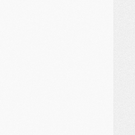
MARDI 28 JUILLET
ercato
- Des intermédiaires ont tenté de relancer Diomande au PSG
lub
- Au moins neuf jeunes conviés à l'entraînement des pros
ercato
- Une partie du communiqué du PSG sur Diomande expliquée
ercato
- Barcola futur plus gros transfert de l'été ?
ormation
- Retour sur la saison des U17 du PSG en 7 chiffres clés
lub
- Le PSG connaît ses premiers matches de septembre
ercato
- Un troisième prêt bouclé par le PSG
LUNDI 27 JUILLET
odcast
- Podcast CulturePSG à 22h : Mercato (Barcola, Diomande, etc)
ercato
- La prolongation de Dembélé au PSG dans la dernière ligne droite
lub
- Le PSG a fait sa reprise avec... 9 joueurs
és. sociaux
- Les Portugais du PSG réunis pendant leurs vacances
ercato
- Le PSG avance sur la piste Suzuki
ercato
- Après Digne, un autre défenseur en approche au PSG ?
lub
- Une petite quinzaine de joueurs attendus pour la reprise de l'entraînement du PSG
DIMANCHE 26 JUILLET