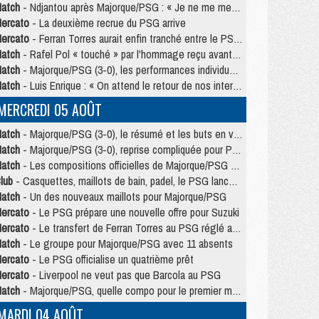
atch
- Ndjantou après Majorque/PSG : « Je ne me mets pas de plafond »
ercato
- La deuxième recrue du PSG arrive
ercato
- Ferran Torres aurait enfin tranché entre le PSG et le Barça
atch
- Rafel Pol « touché » par l'hommage reçu avant Majorque/PSG
atch
- Majorque/PSG (3-0), les performances individuelles
atch
- Luis Enrique : « On attend le retour de nos internationaux »
MERCREDI 05 AOÛT
atch
- Majorque/PSG (3-0), le résumé et les buts en video
atch
- Majorque/PSG (3-0), reprise compliquée pour Paris
atch
- Les compositions officielles de Majorque/PSG avec Kvara et de nombreux jeunes
lub
- Casquettes, maillots de bain, padel, le PSG lance sa collection été
atch
- Un des nouveaux maillots pour Majorque/PSG
ercato
- Le PSG prépare une nouvelle offre pour Suzuki
ercato
- Le transfert de Ferran Torres au PSG réglé avant le 12 août ?
atch
- Le groupe pour Majorque/PSG avec 11 absents
ercato
- Le PSG officialise un quatrième prêt
ercato
- Liverpool ne veut pas que Barcola au PSG
atch
- Majorque/PSG, quelle compo pour le premier match de la saison 2026/27 ?
MARDI 04 AOÛT