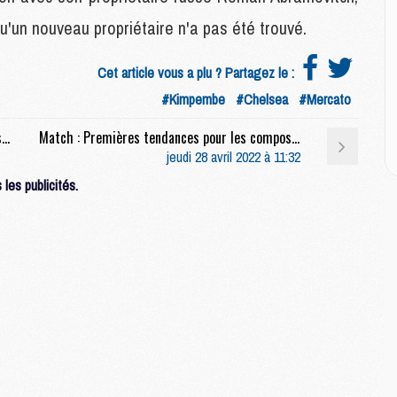
E
qu'un nouveau propriétaire n'a pas été trouvé.
M
Cet article vous a plu ? Partagez le :
M
#Kimpembe
#Chelsea
#Mercato
M
C
Club : Un président délégué pour soulager Nasser Al-Khelaïfi ?
Match : Premières tendances pour les compositions de Strasbourg/PSG
M
jeudi 28 avril 2022 à 11:32
les publicités.
M
C
M
M
M
M
M
M
C