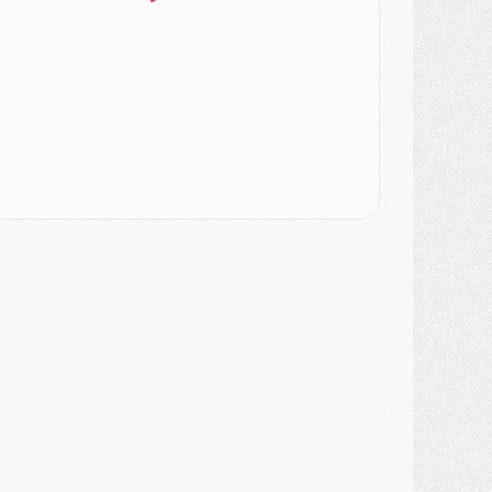
urope
- Gros coup dur pour Aston Villa avant de croiser le PSG
DIMANCHE 02 AOÛT
ercato
- Le transfert de Kolo Muani à la Juventus est officiel
ercato
- [MAJ] Le PSG a fait une grosse offre à Parme pour Suzuki
ercato
- Le PSG a envoyé une première offre pour Mika Godts
lub
- Après Pacho, d'autres retours en vue
ercato
- Changement de dernière minute pour Kolo Muani
SAMEDI 01 AOÛT
ercato
- L'agent de Mika Godts confirme un accord avec le PSG
lub
- Quels numéros de maillot pour Akliouche et Digne au PSG ?
atch
- Un hommage prévu lors de Brest/PSG
ercato
- Le PSG et le Barça ont rendez-vous pour Ferran Torres
ercato
- Guéla Doué dans les listes du PSG
ercato
- Le transfert de Mika Godts au PSG en bonne voie
VENDREDI 31 JUILLET
atch
- Un diffuseur annoncé pour les deux premiers matchs amicaux du PSG
ercato
- Le transfert d'Akliouche au PSG bouclé, le montant se précise
lub
- Un retour majeur dans le groupe du PSG