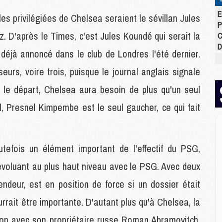
E
es privilégiées de Chelsea seraient le sévillan Jules
P
 D'après le Times, c'est Jules Koundé qui serait la
C
D
it déjà annoncé dans le club de Londres l'été dernier.
M
M
eurs, voire trois, puisque le journal anglais signale
M
 le départ, Chelsea aura besoin de plus qu'un seul
M
M
l, Presnel Kimpembe est le seul gaucher, ce qui fait
M
M
tefois un élément important de l'effectif du PSG,
M
b évoluant au plus haut niveau avec le PSG. Avec deux
C
M
ndeur, est en position de force si un dossier était
C
M
rrait être importante. D'autant plus qu'à Chelsea, la
M
ation avec son propriétaire russe Roman Abramovitch,