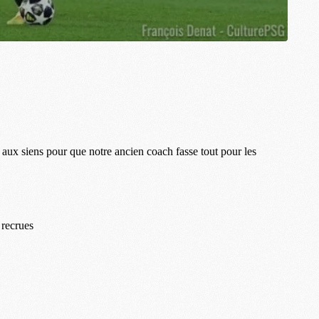
M
C
M
M
F
C
M
P
M
C
R
M
M
C