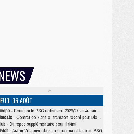
NEWS
JEUDI 06 AOÛT
urope
- Pourquoi le PSG redémarre 2026/27 au 4e rang du coefficient UEFA
ercato
- Contrat de 7 ans et transfert record pour Diomandé loin du PSG
lub
- Du repos supplémentaire pour Hakimi
atch
- Aston Villa privé de sa recrue record face au PSG