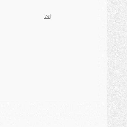
lub
- [MAJ] Ndjantou et deux jeunes du PSG annoncés dans un tournoi U21
ercato
- L'étonnante piste Suzuki confirmée et onéreuse
JEUDI 30 JUILLET
élections
- Ancelotti fait le ménage au Brésil mais veut garder Marquinhos
ercato
- Le statu quo du milieu du PSG se précise
lub
- Le PSG plutôt que la FIFA pour Al-Khelaïfi, poussé par l'UEFA ?
ercato
- Le PSG presserait Ferran Torres de se décider, deux pistes de secours
lub
- Déguisements, shopping, double scouting, Luis Campos dévoile ses méthodes
ercato
- Kroupi retiré du mercato
ercato
- Enfin une avancée dans le transfert d'Akliouche
MERCREDI 29 JUILLET
ercato
- Ferran Torres priorité du PSG, mais ouvert à tout
ercato
- Première offre de Liverpool en approche pour Barcola
ercato
- Le montant du transfert de Kolo Muani se précise, la formule aussi
ercato
- Kolo Muani attendu en Italie, son transfert débloqué
ercato
- Monaco a encore repoussé une offre du PSG pour Akliouche
ercato
- Liverpool presque d'accord avec Barcola, le PSG pas du tout
ercato
- Moment décisif pour le transfert de Kolo Muani