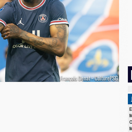
E
M
C
M