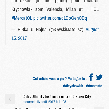
intéressés (in the game) pour recruter
Krychowiak sont Valencia, Milan et ... l'OL
#MercatOL
pic.twitter.com/d1DoGehCDq
— PiBka & No|na (@OwskiMateusz)
August
15, 2017
Cet article vous a plu ? Partagez le :
##krychowiak
##mercato
Club : Officiel : Jesé un an en prêt à Stoke City
mercredi 16 août 2017 à 11:08