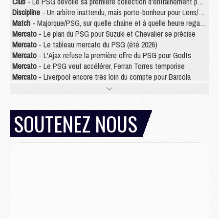
Club
- Le PSG dévoile sa première collection d'entraînement pour 2026/2027
Discipline
- Un arbitre inattendu, mais porte-bonheur pour Lens/PSG
Match
- Majorque/PSG, sur quelle chaine et à quelle heure regarder le match ?
Mercato
- Le plan du PSG pour Suzuki et Chevalier se précise
Mercato
- Le tableau mercato du PSG (été 2026)
Mercato
- L'Ajax refuse la première offre du PSG pour Godts
Mercato
- Le PSG veut accélérer, Ferran Torres temporise
Mercato
- Liverpool encore très loin du compte pour Barcola
LUNDI 03 AOÛT
Match
- Podcast CulturePSG : Mercato (Godts, Suzuki, Akliouche, Barcola, etc)
SOUTENEZ NOUS
Mercato
- L'Ajax attend bien plus de 45M pour Mika Godts
Club
- Quatre retours importants dans le groupe du PSG, et un plus discret
Mercato
- Ayari file en Ligue 2
Club
- Le PSG s'associe avec un géant de la tech
Mercato
- Vu d'Italie, le transfert de Suzuki au PSG est bien engagé
Mercato
- Ferran Torres ne serait pas à vendre, mais...
Europe
- Gros coup dur pour Aston Villa avant de croiser le PSG
DIMANCHE 02 AOÛT
Mercato
- Le transfert de Kolo Muani à la Juventus est officiel