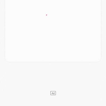
Mercato
- [MAJ] Le PSG a fait une grosse offre à Parme pour Suzuki
Mercato
- Le PSG a envoyé une première offre pour Mika Godts
Club
- Après Pacho, d'autres retours en vue
Mercato
- Changement de dernière minute pour Kolo Muani
SAMEDI 01 AOÛT
Mercato
- L'agent de Mika Godts confirme un accord avec le PSG
Club
- Quels numéros de maillot pour Akliouche et Digne au PSG ?
Match
- Un hommage prévu lors de Brest/PSG
Mercato
- Le PSG et le Barça ont rendez-vous pour Ferran Torres
Mercato
- Guéla Doué dans les listes du PSG
Mercato
- Le transfert de Mika Godts au PSG en bonne voie
VENDREDI 31 JUILLET
Match
- Un diffuseur annoncé pour les deux premiers matchs amicaux du PSG
Mercato
- Le transfert d'Akliouche au PSG bouclé, le montant se précise
Club
- Un retour majeur dans le groupe du PSG
Club
- [MAJ] Ndjantou et deux jeunes du PSG annoncés dans un tournoi U21
Mercato
- L'étonnante piste Suzuki confirmée et onéreuse