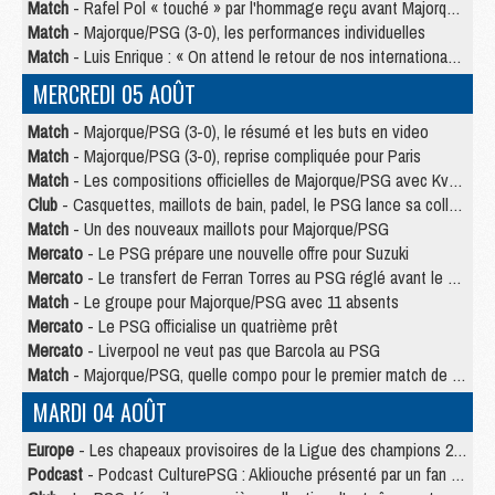
Match
- Rafel Pol « touché » par l'hommage reçu avant Majorque/PSG
Match
- Majorque/PSG (3-0), les performances individuelles
Match
- Luis Enrique : « On attend le retour de nos internationaux »
MERCREDI 05 AOÛT
Match
- Majorque/PSG (3-0), le résumé et les buts en video
Match
- Majorque/PSG (3-0), reprise compliquée pour Paris
Match
- Les compositions officielles de Majorque/PSG avec Kvara et de nombreux jeunes
Club
- Casquettes, maillots de bain, padel, le PSG lance sa collection été
Match
- Un des nouveaux maillots pour Majorque/PSG
Mercato
- Le PSG prépare une nouvelle offre pour Suzuki
Mercato
- Le transfert de Ferran Torres au PSG réglé avant le 12 août ?
Match
- Le groupe pour Majorque/PSG avec 11 absents
Mercato
- Le PSG officialise un quatrième prêt
Mercato
- Liverpool ne veut pas que Barcola au PSG
Match
- Majorque/PSG, quelle compo pour le premier match de la saison 2026/27 ?
MARDI 04 AOÛT
Europe
- Les chapeaux provisoires de la Ligue des champions 2026/27
Podcast
- Podcast CulturePSG : Akliouche présenté par un fan de Monaco