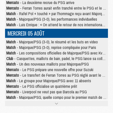
Mercato
- La deuxième recrue du PSG arrive
Mercato
- Ferran Torres aurait enfin tranché entre le PSG et le Barça
Match
- Rafel Pol « touché » par l'hommage reçu avant Majorque/PSG
Match
- Majorque/PSG (3-0), les performances individuelles
Match
- Luis Enrique : « On attend le retour de nos internationaux »
MERCREDI 05 AOÛT
Match
- Majorque/PSG (3-0), le résumé et les buts en video
Match
- Majorque/PSG (3-0), reprise compliquée pour Paris
Match
- Les compositions officielles de Majorque/PSG avec Kvara et de nombreux jeunes
Club
- Casquettes, maillots de bain, padel, le PSG lance sa collection été
Match
- Un des nouveaux maillots pour Majorque/PSG
Mercato
- Le PSG prépare une nouvelle offre pour Suzuki
Mercato
- Le transfert de Ferran Torres au PSG réglé avant le 12 août ?
Match
- Le groupe pour Majorque/PSG avec 11 absents
Mercato
- Le PSG officialise un quatrième prêt
Mercato
- Liverpool ne veut pas que Barcola au PSG
Match
- Majorque/PSG, quelle compo pour le premier match de la saison 2026/27 ?
MARDI 04 AOÛT