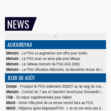
NEWS
AUJOURD'HUI
Mercato
- Le PSG va augmenter son offre pour Godts
Mercato
- Le PSG avait un autre plan pour Mbaye
Mercato
- Le tableau mercato du PSG (été 2026)
Mercato
- Le PSG officialise Akliouche, sa deuxième recrue de l’été
JEUDI 06 AOÛT
Europe
- Pourquoi le PSG redémarre 2026/27 au 4e rang du coefficient UEFA
Mercato
- Contrat de 7 ans et transfert record pour Diomandé loin du PSG
Club
- Du repos supplémentaire pour Hakimi
Match
- Aston Villa privé de sa recrue record face au PSG
Match
- Ndjantou après Majorque/PSG : « Je ne me mets pas de plafond »