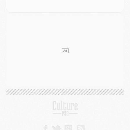
Mercato
- Le transfert de Kolo Muani à la Juventus est officiel
Mercato
- [MAJ] Le PSG a fait une grosse offre à Parme pour Suzuki
Mercato
- Le PSG a envoyé une première offre pour Mika Godts
Club
- Après Pacho, d'autres retours en vue
Mercato
- Changement de dernière minute pour Kolo Muani
SAMEDI 01 AOÛT
Mercato
- L'agent de Mika Godts confirme un accord avec le PSG
Club
- Quels numéros de maillot pour Akliouche et Digne au PSG ?
Match
- Un hommage prévu lors de Brest/PSG
Mercato
- Le PSG et le Barça ont rendez-vous pour Ferran Torres
Mercato
- Guéla Doué dans les listes du PSG
Mercato
- Le transfert de Mika Godts au PSG en bonne voie
VENDREDI 31 JUILLET
Match
- Un diffuseur annoncé pour les deux premiers matchs amicaux du PSG
Mercato
- Le transfert d'Akliouche au PSG bouclé, le montant se précise
Club
- Un retour majeur dans le groupe du PSG
Club
- [MAJ] Ndjantou et deux jeunes du PSG annoncés dans un tournoi U21
Mercato
- L'étonnante piste Suzuki confirmée et onéreuse