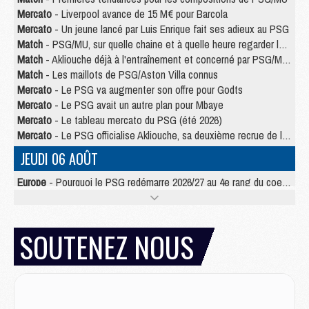
Mercato
- Liverpool avance de 15 M€ pour Barcola
Mercato
- Un jeune lancé par Luis Enrique fait ses adieux au PSG
Match
- PSG/MU, sur quelle chaine et à quelle heure regarder le match ?
Match
- Akliouche déjà à l'entraînement et concerné par PSG/MU ?
Match
- Les maillots de PSG/Aston Villa connus
Mercato
- Le PSG va augmenter son offre pour Godts
Mercato
- Le PSG avait un autre plan pour Mbaye
Mercato
- Le tableau mercato du PSG (été 2026)
Mercato
- Le PSG officialise Akliouche, sa deuxième recrue de l’été
JEUDI 06 AOÛT
Europe
- Pourquoi le PSG redémarre 2026/27 au 4e rang du coefficient UEFA
Mercato
- Contrat de 7 ans et transfert record pour Diomandé loin du PSG
Club
- Du repos supplémentaire pour Hakimi
Match
- Aston Villa privé de sa recrue record face au PSG
SOUTENEZ NOUS
Match
- Ndjantou après Majorque/PSG : « Je ne me mets pas de plafond »
Mercato
- La deuxième recrue du PSG arrive
Mercato
- Ferran Torres aurait enfin tranché entre le PSG et le Barça
Match
- Rafel Pol « touché » par l'hommage reçu avant Majorque/PSG
Match
- Majorque/PSG (3-0), les performances individuelles