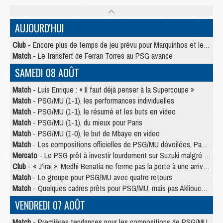
AUJOURD'HUI
Club
- Encore plus de temps de jeu prévu pour Marquinhos et les Portugais en Supercoupe
Match
- Le transfert de Ferran Torres au PSG avance
SAMEDI 08 AOÛT
Match
- Luis Enrique : « Il faut déjà penser à la Supercoupe »
Match
- PSG/MU (1-1), les performances individuelles
Match
- PSG/MU (1-1), le résumé et les buts en video
Match
- PSG/MU (1-1), du mieux pour Paris
Match
- PSG/MU (1-0), le but de Mbaye en video
Match
- Les compositions officielles de PSG/MU dévoilées, Pacho titulaire
Mercato
- Le PSG prêt à investir lourdement sur Suzuki malgré Safonov et Chevalier
Club
- « J’irai », Medhi Benatia ne ferme pas la porte à une arrivée au PSG
Match
- Le groupe pour PSG/MU avec quatre retours
Match
- Quelques cadres prêts pour PSG/MU, mais pas Akliouche ?
VENDREDI 07 AOÛT
Match
- Premières tendances pour les compositions de PSG/MU