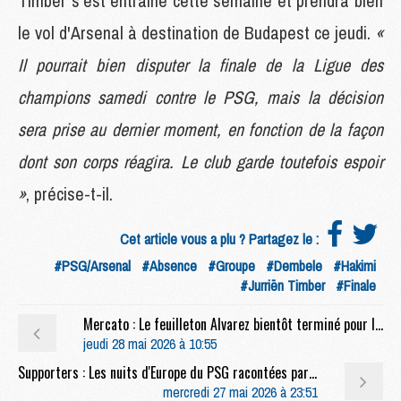
Timber s'est entraîné cette semaine et prendra bien
le vol d'Arsenal à destination de Budapest ce jeudi.
«
Il pourrait bien disputer la finale de la Ligue des
champions samedi contre le PSG, mais la décision
sera prise au dernier moment, en fonction de la façon
dont son corps réagira. Le club garde toutefois espoir
»
, précise-t-il.
Cet article vous a plu ? Partagez le :
#PSG/Arsenal
#Absence
#Groupe
#Dembele
#Hakimi
#Jurriën Timber
#Finale
Mercato : Le feuilleton Alvarez bientôt terminé pour le PSG ?
jeudi 28 mai 2026 à 10:55
Supporters : Les nuits d'Europe du PSG racontées par ses supporters : les années 1990
mercredi 27 mai 2026 à 23:51