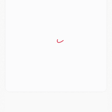
Match
- Luis Enrique : « On attend le retour de nos internationaux »
MERCREDI 05 AOÛT
Match
- Majorque/PSG (3-0), le résumé et les buts en video
Match
- Majorque/PSG (3-0), reprise compliquée pour Paris
Match
- Les compositions officielles de Majorque/PSG avec Kvara et de nombreux jeunes
Club
- Casquettes, maillots de bain, padel, le PSG lance sa collection été
Match
- Un des nouveaux maillots pour Majorque/PSG
Mercato
- Le PSG prépare une nouvelle offre pour Suzuki
Mercato
- Le transfert de Ferran Torres au PSG réglé avant le 12 août ?
Match
- Le groupe pour Majorque/PSG avec 11 absents
Mercato
- Le PSG officialise un quatrième prêt
Mercato
- Liverpool ne veut pas que Barcola au PSG
Match
- Majorque/PSG, quelle compo pour le premier match de la saison 2026/27 ?
MARDI 04 AOÛT
Europe
- Les chapeaux provisoires de la Ligue des champions 2026/27
Podcast
- Podcast CulturePSG : Akliouche présenté par un fan de Monaco
Club
- Le PSG dévoile sa première collection d'entraînement pour 2026/2027
Discipline
- Un arbitre inattendu, mais porte-bonheur pour Lens/PSG