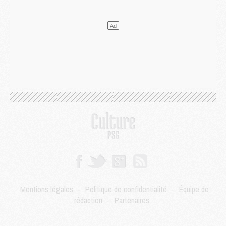
Match
- Majorque/PSG, sur quelle chaine et à quelle heure regarder le match ?
Mercato
- Le plan du PSG pour Suzuki et Chevalier se précise
Mercato
- L'Ajax refuse la première offre du PSG pour Godts
Mercato
- Le PSG veut accélérer, Ferran Torres temporise
Mercato
- Liverpool encore très loin du compte pour Barcola
LUNDI 03 AOÛT
Match
- Podcast CulturePSG : Mercato (Godts, Suzuki, Akliouche, Barcola, etc)
Mercato
- L'Ajax attend bien plus de 45M pour Mika Godts
Club
- Quatre retours importants dans le groupe du PSG, et un plus discret
Mercato
- Ayari file en Ligue 2
Club
- Le PSG s'associe avec un géant de la tech
Mercato
- Vu d'Italie, le transfert de Suzuki au PSG est bien engagé
Mercato
- Ferran Torres ne serait pas à vendre, mais...
Europe
- Gros coup dur pour Aston Villa avant de croiser le PSG
DIMANCHE 02 AOÛT
Mentions légales
-
Politique de confidentialité
-
Équipe de
Mercato
- Le transfert de Kolo Muani à la Juventus est officiel
rédaction
-
Partenaires
Mercato
- [MAJ] Le PSG a fait une grosse offre à Parme pour Suzuki
Mercato
- Le PSG a envoyé une première offre pour Mika Godts