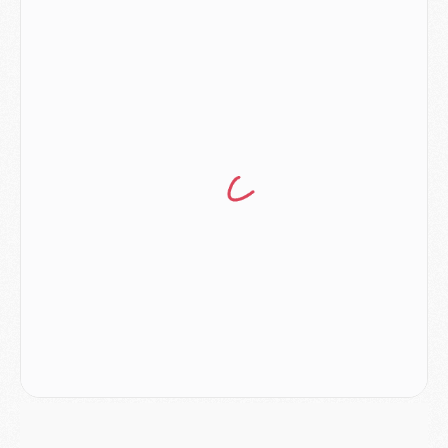
Match
- Majorque/PSG (3-0), le résumé et les buts en video
Match
- Majorque/PSG (3-0), reprise compliquée pour Paris
Match
- Les compositions officielles de Majorque/PSG avec Kvara et de nombreux jeunes
Club
- Casquettes, maillots de bain, padel, le PSG lance sa collection été
Match
- Un des nouveaux maillots pour Majorque/PSG
Mercato
- Le PSG prépare une nouvelle offre pour Suzuki
Mercato
- Le transfert de Ferran Torres au PSG réglé avant le 12 août ?
Match
- Le groupe pour Majorque/PSG avec 11 absents
Mercato
- Le PSG officialise un quatrième prêt
Mercato
- Liverpool ne veut pas que Barcola au PSG
Match
- Majorque/PSG, quelle compo pour le premier match de la saison 2026/27 ?
MARDI 04 AOÛT
Europe
- Les chapeaux provisoires de la Ligue des champions 2026/27
Podcast
- Podcast CulturePSG : Akliouche présenté par un fan de Monaco
Club
- Le PSG dévoile sa première collection d'entraînement pour 2026/2027
Discipline
- Un arbitre inattendu, mais porte-bonheur pour Lens/PSG
Match
- Majorque/PSG, sur quelle chaine et à quelle heure regarder le match ?
Mercato
- Le plan du PSG pour Suzuki et Chevalier se précise
Mercato
- L'Ajax refuse la première offre du PSG pour Godts