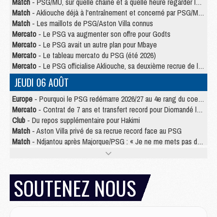
Match
- PSG/MU, sur quelle chaine et à quelle heure regarder le match ?
Match
- Akliouche déjà à l'entraînement et concerné par PSG/MU ?
Match
- Les maillots de PSG/Aston Villa connus
Mercato
- Le PSG va augmenter son offre pour Godts
Mercato
- Le PSG avait un autre plan pour Mbaye
Mercato
- Le tableau mercato du PSG (été 2026)
Mercato
- Le PSG officialise Akliouche, sa deuxième recrue de l’été
JEUDI 06 AOÛT
Europe
- Pourquoi le PSG redémarre 2026/27 au 4e rang du coefficient UEFA
Mercato
- Contrat de 7 ans et transfert record pour Diomandé loin du PSG
Club
- Du repos supplémentaire pour Hakimi
Match
- Aston Villa privé de sa recrue record face au PSG
Match
- Ndjantou après Majorque/PSG : « Je ne me mets pas de plafond »
Mercato
- La deuxième recrue du PSG arrive
Mercato
- Ferran Torres aurait enfin tranché entre le PSG et le Barça
Match
- Rafel Pol « touché » par l'hommage reçu avant Majorque/PSG
SOUTENEZ NOUS
Match
- Majorque/PSG (3-0), les performances individuelles
Match
- Luis Enrique : « On attend le retour de nos internationaux »
MERCREDI 05 AOÛT