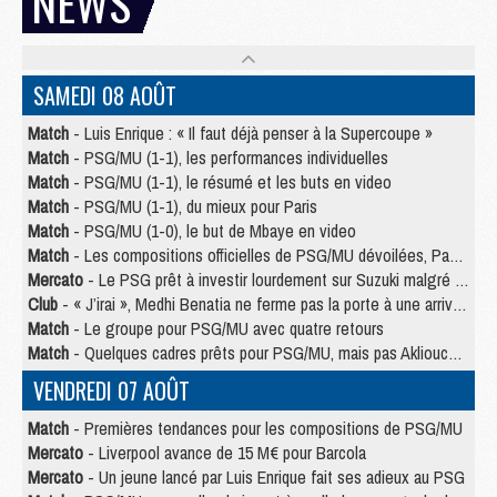
NEWS
SAMEDI 08 AOÛT
Match
- Luis Enrique : « Il faut déjà penser à la Supercoupe »
Match
- PSG/MU (1-1), les performances individuelles
Match
- PSG/MU (1-1), le résumé et les buts en video
Match
- PSG/MU (1-1), du mieux pour Paris
Match
- PSG/MU (1-0), le but de Mbaye en video
Match
- Les compositions officielles de PSG/MU dévoilées, Pacho titulaire
Mercato
- Le PSG prêt à investir lourdement sur Suzuki malgré Safonov et Chevalier
Club
- « J’irai », Medhi Benatia ne ferme pas la porte à une arrivée au PSG
Match
- Le groupe pour PSG/MU avec quatre retours
Match
- Quelques cadres prêts pour PSG/MU, mais pas Akliouche ?
VENDREDI 07 AOÛT
Match
- Premières tendances pour les compositions de PSG/MU
Mercato
- Liverpool avance de 15 M€ pour Barcola
Mercato
- Un jeune lancé par Luis Enrique fait ses adieux au PSG