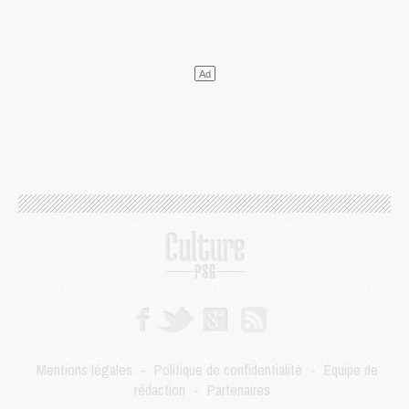
Mercato
- Le PSG veut accélérer, Ferran Torres temporise
Mercato
- Liverpool encore très loin du compte pour Barcola
LUNDI 03 AOÛT
Match
- Podcast CulturePSG : Mercato (Godts, Suzuki, Akliouche, Barcola, etc)
Mercato
- L'Ajax attend bien plus de 45M pour Mika Godts
Club
- Quatre retours importants dans le groupe du PSG, et un plus discret
Mercato
- Ayari file en Ligue 2
Club
- Le PSG s'associe avec un géant de la tech
Mercato
- Vu d'Italie, le transfert de Suzuki au PSG est bien engagé
Mercato
- Ferran Torres ne serait pas à vendre, mais...
Europe
- Gros coup dur pour Aston Villa avant de croiser le PSG
DIMANCHE 02 AOÛT
Mercato
- Le transfert de Kolo Muani à la Juventus est officiel
Mercato
- [MAJ] Le PSG a fait une grosse offre à Parme pour Suzuki
Mercato
- Le PSG a envoyé une première offre pour Mika Godts
Club
- Après Pacho, d'autres retours en vue
Mentions légales
-
Politique de confidentialité
-
Équipe de
Mercato
- Changement de dernière minute pour Kolo Muani
rédaction
-
Partenaires