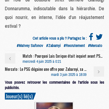
Donnarumma, indiscutable dans la hiérarchie. De
quoi nourrir, en interne, l’idée d’un réajustement
estival ?
Cet article vous a plu ? Partagez le :
#Matvey Safonov
#Zabarnyi
#Recrutement
#Mercato
Match : Pourquoi Luis Enrique était inquiet avant PSG/Inter
mercredi 4 juin 2025 à 0:21
Mercato : Le PSG dégaine une offre pour Zabarnyi, sa piste prioritaire en défense
mardi 3 juin 2025 à 18:09
Vous pouvez retrouver les commentaires de l'article sous les
publicités.
Joueur(s) lié(s)