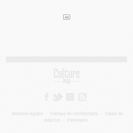
Mercato
- Liverpool encore très loin du compte pour Barcola
LUNDI 03 AOÛT
Match
- Podcast CulturePSG : Mercato (Godts, Suzuki, Akliouche, Barcola, etc)
Mercato
- L'Ajax attend bien plus de 45M pour Mika Godts
Club
- Quatre retours importants dans le groupe du PSG, et un plus discret
Mercato
- Ayari file en Ligue 2
Club
- Le PSG s'associe avec un géant de la tech
Mercato
- Vu d'Italie, le transfert de Suzuki au PSG est bien engagé
Mercato
- Ferran Torres ne serait pas à vendre, mais...
Europe
- Gros coup dur pour Aston Villa avant de croiser le PSG
DIMANCHE 02 AOÛT
Mercato
- Le transfert de Kolo Muani à la Juventus est officiel
Mercato
- [MAJ] Le PSG a fait une grosse offre à Parme pour Suzuki
Mercato
- Le PSG a envoyé une première offre pour Mika Godts
Club
- Après Pacho, d'autres retours en vue
Mentions légales
-
Politique de confidentialité
-
Équipe de
Mercato
- Changement de dernière minute pour Kolo Muani
rédaction
-
Partenaires
SAMEDI 01 AOÛT