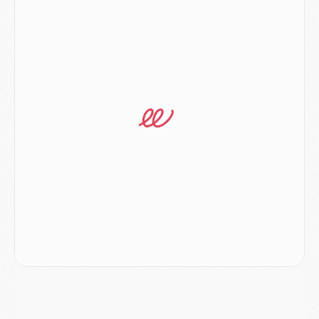
Match
- Majorque/PSG (3-0), reprise compliquée pour Paris
Match
- Les compositions officielles de Majorque/PSG avec Kvara et de nombreux jeunes
Club
- Casquettes, maillots de bain, padel, le PSG lance sa collection été
Match
- Un des nouveaux maillots pour Majorque/PSG
Mercato
- Le PSG prépare une nouvelle offre pour Suzuki
Mercato
- Le transfert de Ferran Torres au PSG réglé avant le 12 août ?
Match
- Le groupe pour Majorque/PSG avec 11 absents
Mercato
- Le PSG officialise un quatrième prêt
Mercato
- Liverpool ne veut pas que Barcola au PSG
Match
- Majorque/PSG, quelle compo pour le premier match de la saison 2026/27 ?
MARDI 04 AOÛT
Europe
- Les chapeaux provisoires de la Ligue des champions 2026/27
Podcast
- Podcast CulturePSG : Akliouche présenté par un fan de Monaco
Club
- Le PSG dévoile sa première collection d'entraînement pour 2026/2027
Discipline
- Un arbitre inattendu, mais porte-bonheur pour Lens/PSG
Match
- Majorque/PSG, sur quelle chaine et à quelle heure regarder le match ?
Mercato
- Le plan du PSG pour Suzuki et Chevalier se précise
Mercato
- L'Ajax refuse la première offre du PSG pour Godts
Mercato
- Le PSG veut accélérer, Ferran Torres temporise