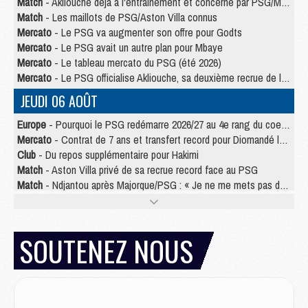
Match
- Akliouche déjà à l'entraînement et concerné par PSG/MU ?
Match
- Les maillots de PSG/Aston Villa connus
Mercato
- Le PSG va augmenter son offre pour Godts
Mercato
- Le PSG avait un autre plan pour Mbaye
Mercato
- Le tableau mercato du PSG (été 2026)
Mercato
- Le PSG officialise Akliouche, sa deuxième recrue de l’été
JEUDI 06 AOÛT
Europe
- Pourquoi le PSG redémarre 2026/27 au 4e rang du coefficient UEFA
Mercato
- Contrat de 7 ans et transfert record pour Diomandé loin du PSG
Club
- Du repos supplémentaire pour Hakimi
Match
- Aston Villa privé de sa recrue record face au PSG
Match
- Ndjantou après Majorque/PSG : « Je ne me mets pas de plafond »
Mercato
- La deuxième recrue du PSG arrive
Mercato
- Ferran Torres aurait enfin tranché entre le PSG et le Barça
Match
- Rafel Pol « touché » par l'hommage reçu avant Majorque/PSG
SOUTENEZ NOUS
Match
- Majorque/PSG (3-0), les performances individuelles
Match
- Luis Enrique : « On attend le retour de nos internationaux »
MERCREDI 05 AOÛT
Match
- Majorque/PSG (3-0), le résumé et les buts en video