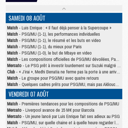
SAMEDI 08 AOÛT
Match
- Luis Enrique : « Il faut déjà penser à la Supercoupe »
Match
- PSG/MU (1-1), les performances individuelles
Match
- PSG/MU (1-1), le résumé et les buts en video
Match
- PSG/MU (1-1), du mieux pour Paris
Match
- PSG/MU (1-0), le but de Mbaye en video
Match
- Les compositions officielles de PSG/MU dévoilées, Pacho titulaire
Mercato
- Le PSG prêt à investir lourdement sur Suzuki malgré Safonov et Chevalier
Club
- « J’irai », Medhi Benatia ne ferme pas la porte à une arrivée au PSG
Match
- Le groupe pour PSG/MU avec quatre retours
Match
- Quelques cadres prêts pour PSG/MU, mais pas Akliouche ?
VENDREDI 07 AOÛT
Match
- Premières tendances pour les compositions de PSG/MU
Mercato
- Liverpool avance de 15 M€ pour Barcola
Mercato
- Un jeune lancé par Luis Enrique fait ses adieux au PSG
Match
- PSG/MU, sur quelle chaine et à quelle heure regarder le match ?