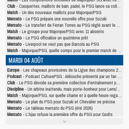
Club
- Casquettes, maillots de bain, padel, le PSG lance sa collection été
Match
- Un des nouveaux maillots pour Majorque/PSG
Mercato
- Le PSG prépare une nouvelle offre pour Suzuki
Mercato
- Le transfert de Ferran Torres au PSG réglé avant le 12 août ?
Match
- Le groupe pour Majorque/PSG avec 11 absents
Mercato
- Le PSG officialise un quatrième prêt
Mercato
- Liverpool ne veut pas que Barcola au PSG
Match
- Majorque/PSG, quelle compo pour le premier match de la saison 2026/27 ?
MARDI 04 AOÛT
Europe
- Les chapeaux provisoires de la Ligue des champions 2026/27
Podcast
- Podcast CulturePSG : Akliouche présenté par un fan de Monaco
Club
- Le PSG dévoile sa première collection d'entraînement pour 2026/2027
Discipline
- Un arbitre inattendu, mais porte-bonheur pour Lens/PSG
Match
- Majorque/PSG, sur quelle chaine et à quelle heure regarder le match ?
Mercato
- Le plan du PSG pour Suzuki et Chevalier se précise
Mercato
- Le tableau mercato du PSG (été 2026)
Mercato
- L'Ajax refuse la première offre du PSG pour Godts
Mercato
- Le PSG veut accélérer, Ferran Torres temporise
Mercato
- Liverpool encore très loin du compte pour Barcola