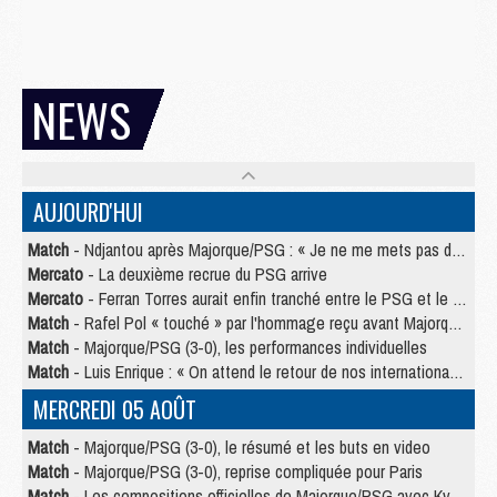
NEWS
AUJOURD'HUI
Match
- Ndjantou après Majorque/PSG : « Je ne me mets pas de plafond »
Mercato
- La deuxième recrue du PSG arrive
Mercato
- Ferran Torres aurait enfin tranché entre le PSG et le Barça
Match
- Rafel Pol « touché » par l'hommage reçu avant Majorque/PSG
Match
- Majorque/PSG (3-0), les performances individuelles
Match
- Luis Enrique : « On attend le retour de nos internationaux »
MERCREDI 05 AOÛT
Match
- Majorque/PSG (3-0), le résumé et les buts en video
Match
- Majorque/PSG (3-0), reprise compliquée pour Paris
Match
- Les compositions officielles de Majorque/PSG avec Kvara et de nombreux jeunes