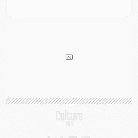
Club
- Quels numéros de maillot pour Akliouche et Digne au PSG ?
Match
- Un hommage prévu lors de Brest/PSG
Mercato
- Le PSG et le Barça ont rendez-vous pour Ferran Torres
Mercato
- Guéla Doué dans les listes du PSG
Mercato
- Le transfert de Mika Godts au PSG en bonne voie
VENDREDI 31 JUILLET
Match
- Un diffuseur annoncé pour les deux premiers matchs amicaux du PSG
Mercato
- Le transfert d'Akliouche au PSG bouclé, le montant se précise
Club
- Un retour majeur dans le groupe du PSG
Club
- [MAJ] Ndjantou et deux jeunes du PSG annoncés dans un tournoi U21
Mercato
- L'étonnante piste Suzuki confirmée et onéreuse
JEUDI 30 JUILLET
Sélections
- Ancelotti fait le ménage au Brésil mais veut garder Marquinhos
Mercato
- Le statu quo du milieu du PSG se précise
Club
- Le PSG plutôt que la FIFA pour Al-Khelaïfi, poussé par l'UEFA ?
Mercato
- Le PSG presserait Ferran Torres de se décider, deux pistes de secours
Club
- Déguisements, shopping, double scouting, Luis Campos dévoile ses méthodes
Mercato
- Kroupi retiré du mercato