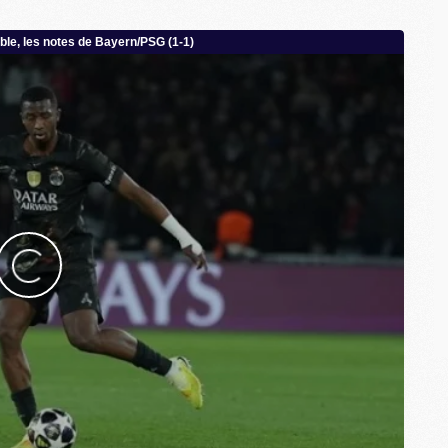
M
M
M
C
M
M
C
M
M
M
M
M
M
C
C
M