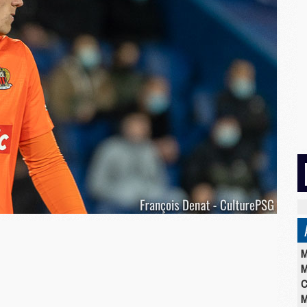
M
M
C
M