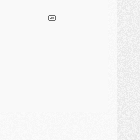
ercato
- Le transfert de Kolo Muani à la Juventus est officiel
ercato
- [MAJ] Le PSG a fait une grosse offre à Parme pour Suzuki
ercato
- Le PSG a envoyé une première offre pour Mika Godts
lub
- Après Pacho, d'autres retours en vue
ercato
- Changement de dernière minute pour Kolo Muani
SAMEDI 01 AOÛT
ercato
- L'agent de Mika Godts confirme un accord avec le PSG
lub
- Quels numéros de maillot pour Akliouche et Digne au PSG ?
atch
- Un hommage prévu lors de Brest/PSG
ercato
- Le PSG et le Barça ont rendez-vous pour Ferran Torres
ercato
- Guéla Doué dans les listes du PSG
ercato
- Le transfert de Mika Godts au PSG en bonne voie
VENDREDI 31 JUILLET
atch
- Un diffuseur annoncé pour les deux premiers matchs amicaux du PSG
ercato
- Le transfert d'Akliouche au PSG bouclé, le montant se précise
lub
- Un retour majeur dans le groupe du PSG
lub
- [MAJ] Ndjantou et deux jeunes du PSG annoncés dans un tournoi U21
ercato
- L'étonnante piste Suzuki confirmée et onéreuse