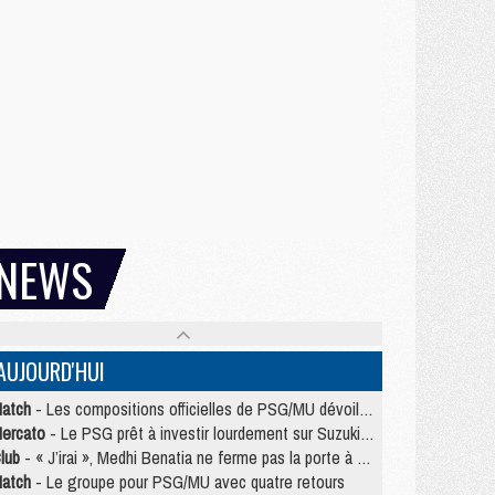
NEWS
AUJOURD'HUI
atch
- Les compositions officielles de PSG/MU dévoilées, Pacho titulaire
ercato
- Le PSG prêt à investir lourdement sur Suzuki malgré Safonov et Chevalier
lub
- « J’irai », Medhi Benatia ne ferme pas la porte à une arrivée au PSG
atch
- Le groupe pour PSG/MU avec quatre retours