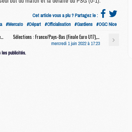
eul but du match et la défaite du PSG (0-1).
E
P
C
Cet article vous a plu ? Partagez le :
D
ka
#Mercato
#Départ
#Officialisation
#Gardiens
#OGC Nice
M
M
Féminines : Visite médicale demain pour Lieke Martens (C+)
Sélections : France/Pays-Bas (Finale Euro U17), compositions, diffusion et live streaming
M
mercredi 1 juin 2022 à 17:23
M
M
les publicités.
M
M
C
M
C
M
M
E