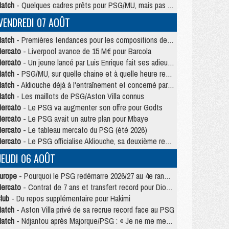
atch
- Quelques cadres prêts pour PSG/MU, mais pas Akliouche ?
VENDREDI 07 AOÛT
atch
- Premières tendances pour les compositions de PSG/MU
ercato
- Liverpool avance de 15 M€ pour Barcola
ercato
- Un jeune lancé par Luis Enrique fait ses adieux au PSG
atch
- PSG/MU, sur quelle chaine et à quelle heure regarder le match ?
atch
- Akliouche déjà à l'entraînement et concerné par PSG/MU ?
atch
- Les maillots de PSG/Aston Villa connus
ercato
- Le PSG va augmenter son offre pour Godts
ercato
- Le PSG avait un autre plan pour Mbaye
ercato
- Le tableau mercato du PSG (été 2026)
ercato
- Le PSG officialise Akliouche, sa deuxième recrue de l’été
JEUDI 06 AOÛT
urope
- Pourquoi le PSG redémarre 2026/27 au 4e rang du coefficient UEFA
ercato
- Contrat de 7 ans et transfert record pour Diomandé loin du PSG
lub
- Du repos supplémentaire pour Hakimi
atch
- Aston Villa privé de sa recrue record face au PSG
atch
- Ndjantou après Majorque/PSG : « Je ne me mets pas de plafond »