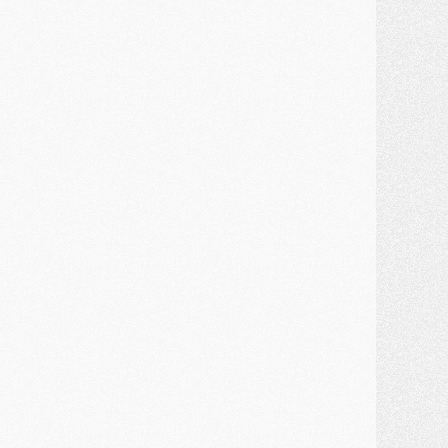
JEUDI 30 JUILLET
élections
- Ancelotti fait le ménage au Brésil mais veut garder Marquinhos
ercato
- Le statu quo du milieu du PSG se précise
lub
- Le PSG plutôt que la FIFA pour Al-Khelaïfi, poussé par l'UEFA ?
ercato
- Le PSG presserait Ferran Torres de se décider, deux pistes de secours
lub
- Déguisements, shopping, double scouting, Luis Campos dévoile ses méthodes
ercato
- Kroupi retiré du mercato
ercato
- Enfin une avancée dans le transfert d'Akliouche
MERCREDI 29 JUILLET
ercato
- Ferran Torres priorité du PSG, mais ouvert à tout
ercato
- Première offre de Liverpool en approche pour Barcola
ercato
- Le montant du transfert de Kolo Muani se précise, la formule aussi
ercato
- Kolo Muani attendu en Italie, son transfert débloqué
ercato
- Monaco a encore repoussé une offre du PSG pour Akliouche
ercato
- Liverpool presque d'accord avec Barcola, le PSG pas du tout
ercato
- Moment décisif pour le transfert de Kolo Muani
MARDI 28 JUILLET