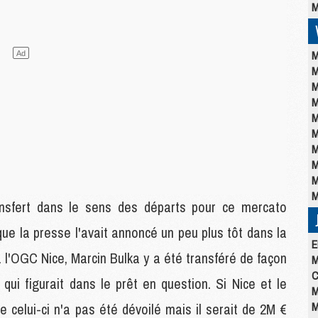
M
M
M
M
M
M
M
M
M
M
M
ransfert dans le sens des départs pour ce mercato
sque la presse l'avait annoncé un peu plus tôt dans la
E
à l'OGC Nice, Marcin Bulka y a été transféré de façon
M
C
t qui figurait dans le prêt en question. Si Nice et le
M
M
de celui-ci n'a pas été dévoilé mais il serait de 2M €