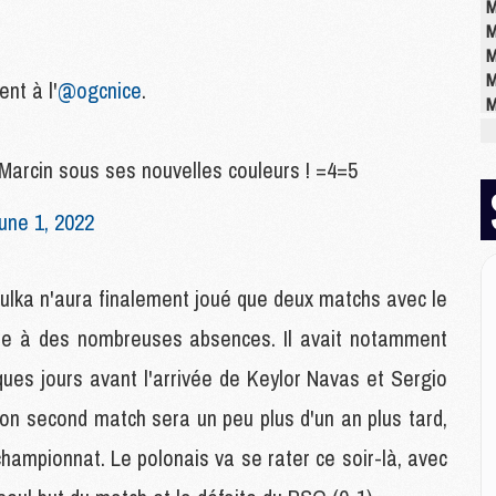
M
M
M
M
nt à l'
@ogcnice
.
M
Marcin sous ses nouvelles couleurs ! =4=5
M
M
une 1, 2022
M
C
M
 Bulka n'aura finalement joué que deux matchs avec le
M
M
te à des nombreuses absences. Il avait notamment
M
M
ques jours avant l'arrivée de Keylor Navas et Sergio
M
 Son second match sera un peu plus d'un an plus tard,
M
ampionnat. Le polonais va se rater ce soir-là, avec