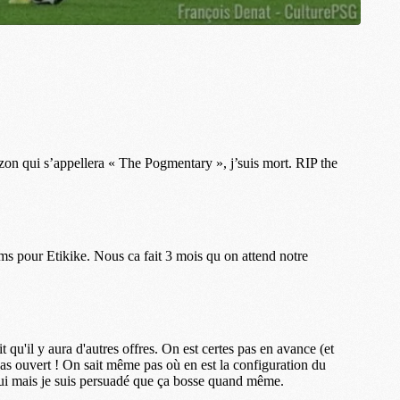
S
M
C
M
C
M
M
M
M
M
M
M
M
M