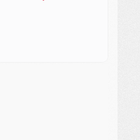
urope
- Les chapeaux provisoires de la Ligue des champions 2026/27
odcast
- Podcast CulturePSG : Akliouche présenté par un fan de Monaco
lub
- Le PSG dévoile sa première collection d'entraînement pour 2026/2027
iscipline
- Un arbitre inattendu, mais porte-bonheur pour Lens/PSG
atch
- Majorque/PSG, sur quelle chaine et à quelle heure regarder le match ?
ercato
- Le plan du PSG pour Suzuki et Chevalier se précise
ercato
- L'Ajax refuse la première offre du PSG pour Godts
ercato
- Le PSG veut accélérer, Ferran Torres temporise
ercato
- Liverpool encore très loin du compte pour Barcola
LUNDI 03 AOÛT
atch
- Podcast CulturePSG : Mercato (Godts, Suzuki, Akliouche, Barcola, etc)
ercato
- L'Ajax attend bien plus de 45M pour Mika Godts
lub
- Quatre retours importants dans le groupe du PSG, et un plus discret
ercato
- Ayari file en Ligue 2
lub
- Le PSG s'associe avec un géant de la tech
ercato
- Vu d'Italie, le transfert de Suzuki au PSG est bien engagé
ercato
- Ferran Torres ne serait pas à vendre, mais...
urope
- Gros coup dur pour Aston Villa avant de croiser le PSG
DIMANCHE 02 AOÛT