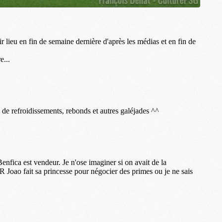
S
M
C
M
C
M
M
M
M
M
M
M
M
M