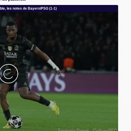
M
M
M
C
M
M
C
M
M
M
M
M
M
C
C
M