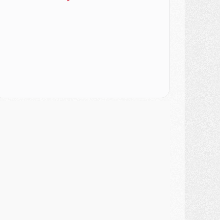
urope
- Les chapeaux provisoires de la Ligue des champions 2026/27
odcast
- Podcast CulturePSG : Akliouche présenté par un fan de Monaco
lub
- Le PSG dévoile sa première collection d'entraînement pour 2026/2027
iscipline
- Un arbitre inattendu, mais porte-bonheur pour Lens/PSG
atch
- Majorque/PSG, sur quelle chaine et à quelle heure regarder le match ?
ercato
- Le plan du PSG pour Suzuki et Chevalier se précise
ercato
- L'Ajax refuse la première offre du PSG pour Godts
ercato
- Le PSG veut accélérer, Ferran Torres temporise
ercato
- Liverpool encore très loin du compte pour Barcola
LUNDI 03 AOÛT
atch
- Podcast CulturePSG : Mercato (Godts, Suzuki, Akliouche, Barcola, etc)
ercato
- L'Ajax attend bien plus de 45M pour Mika Godts
lub
- Quatre retours importants dans le groupe du PSG, et un plus discret
ercato
- Ayari file en Ligue 2
lub
- Le PSG s'associe avec un géant de la tech
ercato
- Vu d'Italie, le transfert de Suzuki au PSG est bien engagé
ercato
- Ferran Torres ne serait pas à vendre, mais...
urope
- Gros coup dur pour Aston Villa avant de croiser le PSG
DIMANCHE 02 AOÛT