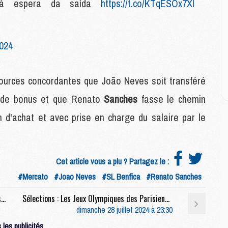
E
 à espera da saída
https://t.co/KTqESOx7Xl
P
C
D
2024
M
M
M
 sources concordantes que João Neves soit transféré
M
M
0 de bonus et que Renato
Sanches
fasse le chemin
 d'achat et avec prise en charge du salaire par le
M
M
C
M
Cet article vous a plu ? Partagez le :
C
#Mercato
#Joao Neves
#SL Benfica
#Renato Sanches
M
M
Mercato : Décision imminente et nouveau message énigmatique de Xavi Simons
Sélections : Les Jeux Olympiques des Parisiens, jour 5
E
dimanche 28 juillet 2024 à 23:30
les publicités.