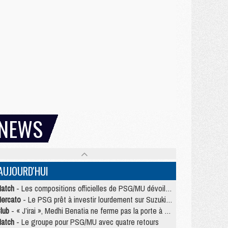
NEWS
AUJOURD'HUI
atch
- Les compositions officielles de PSG/MU dévoilées, Pacho titulaire
ercato
- Le PSG prêt à investir lourdement sur Suzuki malgré Safonov et Chevalier
lub
- « J’irai », Medhi Benatia ne ferme pas la porte à une arrivée au PSG
atch
- Le groupe pour PSG/MU avec quatre retours