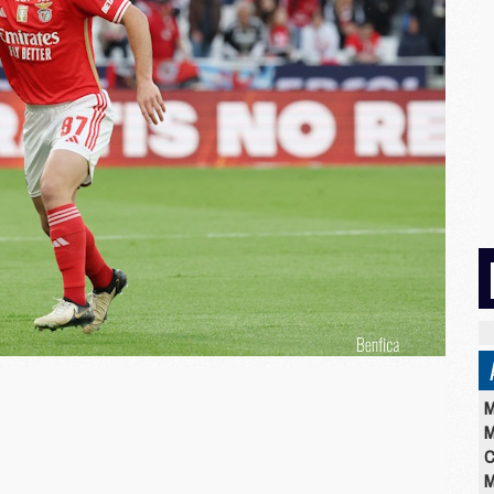
M
M
C
M