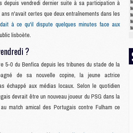
M
s depuis vendredi dernier suite à sa participation à
M
19 ans n'avait certes que deux entraînements dans les
M
M
dait à ce qu'il dispute quelques minutes face aux
M
blic lisboète.
M
vendredi ?
M
M
re 5-0 du Benfica depuis les tribunes du stade de la
C
pagné de sa nouvelle copine, la jeune actrice
M
M
as échappé aux médias locaux. Selon le quotidien
M
M
rtugais devrait être un nouveau joueur du PSG dans la
M
r au match amical des Portugais contre Fulham ce
M
M