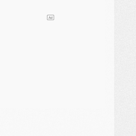
ercato
- Le transfert de Kolo Muani à la Juventus est officiel
ercato
- [MAJ] Le PSG a fait une grosse offre à Parme pour Suzuki
ercato
- Le PSG a envoyé une première offre pour Mika Godts
lub
- Après Pacho, d'autres retours en vue
ercato
- Changement de dernière minute pour Kolo Muani
SAMEDI 01 AOÛT
ercato
- L'agent de Mika Godts confirme un accord avec le PSG
lub
- Quels numéros de maillot pour Akliouche et Digne au PSG ?
atch
- Un hommage prévu lors de Brest/PSG
ercato
- Le PSG et le Barça ont rendez-vous pour Ferran Torres
ercato
- Guéla Doué dans les listes du PSG
ercato
- Le transfert de Mika Godts au PSG en bonne voie
VENDREDI 31 JUILLET
atch
- Un diffuseur annoncé pour les deux premiers matchs amicaux du PSG
ercato
- Le transfert d'Akliouche au PSG bouclé, le montant se précise
lub
- Un retour majeur dans le groupe du PSG
lub
- [MAJ] Ndjantou et deux jeunes du PSG annoncés dans un tournoi U21
ercato
- L'étonnante piste Suzuki confirmée et onéreuse