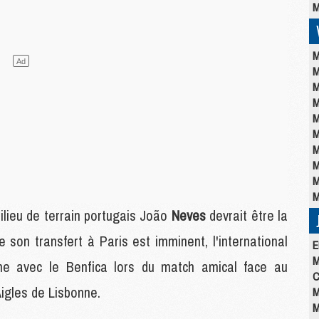
M
M
M
M
M
M
M
M
M
M
M
ilieu de terrain portugais João
Neves
devrait être la
son transfert à Paris est imminent, l'international
E
M
he avec le Benfica lors du match amical face au
C
igles de Lisbonne.
M
M