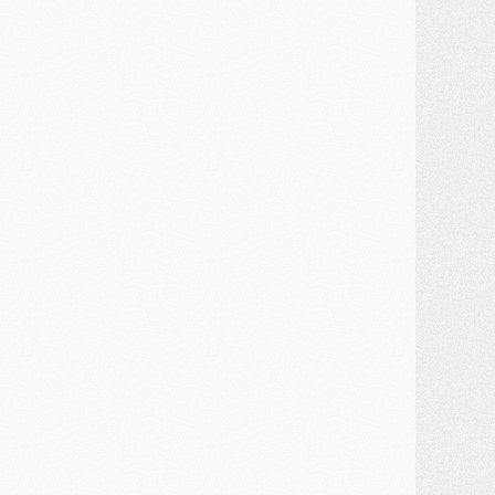
JEUDI 30 JUILLET
élections
- Ancelotti fait le ménage au Brésil mais veut garder Marquinhos
ercato
- Le statu quo du milieu du PSG se précise
lub
- Le PSG plutôt que la FIFA pour Al-Khelaïfi, poussé par l'UEFA ?
ercato
- Le PSG presserait Ferran Torres de se décider, deux pistes de secours
lub
- Déguisements, shopping, double scouting, Luis Campos dévoile ses méthodes
ercato
- Kroupi retiré du mercato
ercato
- Enfin une avancée dans le transfert d'Akliouche
MERCREDI 29 JUILLET
ercato
- Ferran Torres priorité du PSG, mais ouvert à tout
ercato
- Première offre de Liverpool en approche pour Barcola
ercato
- Le montant du transfert de Kolo Muani se précise, la formule aussi
ercato
- Kolo Muani attendu en Italie, son transfert débloqué
ercato
- Monaco a encore repoussé une offre du PSG pour Akliouche
ercato
- Liverpool presque d'accord avec Barcola, le PSG pas du tout
ercato
- Moment décisif pour le transfert de Kolo Muani
MARDI 28 JUILLET