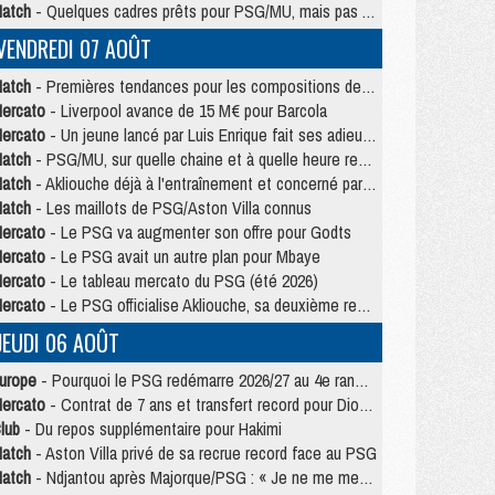
atch
- Quelques cadres prêts pour PSG/MU, mais pas Akliouche ?
VENDREDI 07 AOÛT
atch
- Premières tendances pour les compositions de PSG/MU
ercato
- Liverpool avance de 15 M€ pour Barcola
ercato
- Un jeune lancé par Luis Enrique fait ses adieux au PSG
atch
- PSG/MU, sur quelle chaine et à quelle heure regarder le match ?
atch
- Akliouche déjà à l'entraînement et concerné par PSG/MU ?
atch
- Les maillots de PSG/Aston Villa connus
ercato
- Le PSG va augmenter son offre pour Godts
ercato
- Le PSG avait un autre plan pour Mbaye
ercato
- Le tableau mercato du PSG (été 2026)
ercato
- Le PSG officialise Akliouche, sa deuxième recrue de l’été
JEUDI 06 AOÛT
urope
- Pourquoi le PSG redémarre 2026/27 au 4e rang du coefficient UEFA
ercato
- Contrat de 7 ans et transfert record pour Diomandé loin du PSG
lub
- Du repos supplémentaire pour Hakimi
atch
- Aston Villa privé de sa recrue record face au PSG
atch
- Ndjantou après Majorque/PSG : « Je ne me mets pas de plafond »