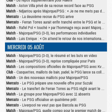
Match
- Aston Villa privé de sa recrue record face au PSG
Match
- Ndjantou après Majorque/PSG : « Je ne me mets pas de plafond »
Mercato
- La deuxième recrue du PSG arrive
Mercato
- Ferran Torres aurait enfin tranché entre le PSG et le Barça
Match
- Rafel Pol « touché » par l'hommage reçu avant Majorque/PSG
Match
- Majorque/PSG (3-0), les performances individuelles
Match
- Luis Enrique : « On attend le retour de nos internationaux »
MERCREDI 05 AOÛT
Match
- Majorque/PSG (3-0), le résumé et les buts en video
Match
- Majorque/PSG (3-0), reprise compliquée pour Paris
Match
- Les compositions officielles de Majorque/PSG avec Kvara et de nombreux jeunes
Club
- Casquettes, maillots de bain, padel, le PSG lance sa collection été
Match
- Un des nouveaux maillots pour Majorque/PSG
Mercato
- Le PSG prépare une nouvelle offre pour Suzuki
Mercato
- Le transfert de Ferran Torres au PSG réglé avant le 12 août ?
Match
- Le groupe pour Majorque/PSG avec 11 absents
Mercato
- Le PSG officialise un quatrième prêt
Mercato
- Liverpool ne veut pas que Barcola au PSG
Match
- Majorque/PSG, quelle compo pour le premier match de la saison 2026/27 ?