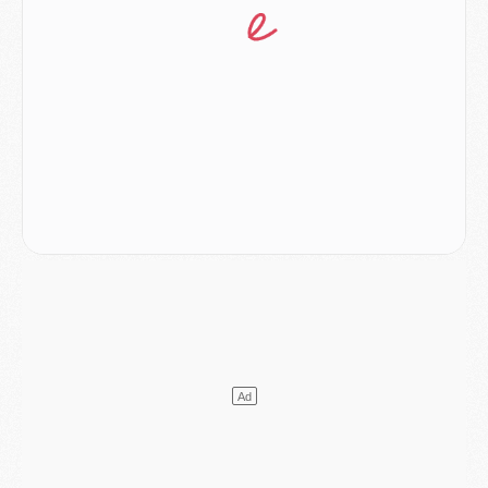
Mercato
- Ferran Torres ne serait pas à vendre, mais...
Europe
- Gros coup dur pour Aston Villa avant de croiser le PSG
DIMANCHE 02 AOÛT
Mercato
- Le transfert de Kolo Muani à la Juventus est officiel
Mercato
- [MAJ] Le PSG a fait une grosse offre à Parme pour Suzuki
Mercato
- Le PSG a envoyé une première offre pour Mika Godts
Club
- Après Pacho, d'autres retours en vue
Mercato
- Changement de dernière minute pour Kolo Muani
SAMEDI 01 AOÛT
Mercato
- L'agent de Mika Godts confirme un accord avec le PSG
Club
- Quels numéros de maillot pour Akliouche et Digne au PSG ?
Match
- Un hommage prévu lors de Brest/PSG
Mercato
- Le PSG et le Barça ont rendez-vous pour Ferran Torres
Mercato
- Guéla Doué dans les listes du PSG
Mercato
- Le transfert de Mika Godts au PSG en bonne voie
VENDREDI 31 JUILLET
Match
- Un diffuseur annoncé pour les deux premiers matchs amicaux du PSG