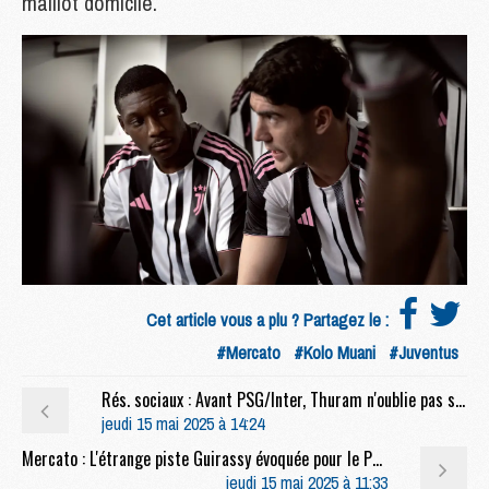
maillot domicile.
Cet article vous a plu ? Partagez le :
#Mercato
#Kolo Muani
#Juventus
Rés. sociaux : Avant PSG/Inter, Thuram n'oublie pas son « frère » Dembélé
jeudi 15 mai 2025 à 14:24
Mercato : L'étrange piste Guirassy évoquée pour le PSG en Allemagne
jeudi 15 mai 2025 à 11:33