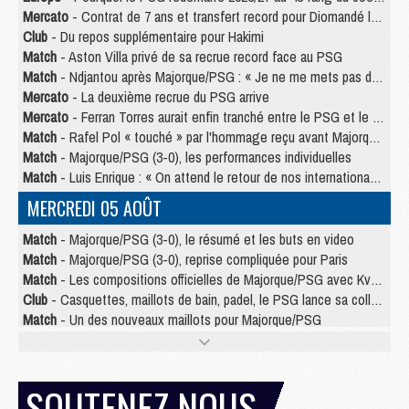
Mercato
- Contrat de 7 ans et transfert record pour Diomandé loin du PSG
Club
- Du repos supplémentaire pour Hakimi
Match
- Aston Villa privé de sa recrue record face au PSG
Match
- Ndjantou après Majorque/PSG : « Je ne me mets pas de plafond »
Mercato
- La deuxième recrue du PSG arrive
Mercato
- Ferran Torres aurait enfin tranché entre le PSG et le Barça
Match
- Rafel Pol « touché » par l'hommage reçu avant Majorque/PSG
Match
- Majorque/PSG (3-0), les performances individuelles
Match
- Luis Enrique : « On attend le retour de nos internationaux »
MERCREDI 05 AOÛT
Match
- Majorque/PSG (3-0), le résumé et les buts en video
Match
- Majorque/PSG (3-0), reprise compliquée pour Paris
Match
- Les compositions officielles de Majorque/PSG avec Kvara et de nombreux jeunes
Club
- Casquettes, maillots de bain, padel, le PSG lance sa collection été
Match
- Un des nouveaux maillots pour Majorque/PSG
Mercato
- Le PSG prépare une nouvelle offre pour Suzuki
Mercato
- Le transfert de Ferran Torres au PSG réglé avant le 12 août ?
Match
- Le groupe pour Majorque/PSG avec 11 absents
SOUTENEZ NOUS
Mercato
- Le PSG officialise un quatrième prêt