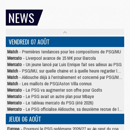
NEWS
VENDREDI 07 AOÛT
Match
- Premières tendances pour les compositions de PSG/MU
Mercato
- Liverpool avance de 15 M€ pour Barcola
Mercato
- Un jeune lancé par Luis Enrique fait ses adieux au PSG
Match
- PSG/MU, sur quelle chaine et à quelle heure regarder le match ?
Match
- Akliouche déjà à l'entraînement et concerné par PSG/MU ?
Match
- Les maillots de PSG/Aston Villa connus
Mercato
- Le PSG va augmenter son offre pour Godts
Mercato
- Le PSG avait un autre plan pour Mbaye
Mercato
- Le tableau mercato du PSG (été 2026)
Mercato
- Le PSG officialise Akliouche, sa deuxième recrue de l’été
JEUDI 06 AOÛT
Europe
- Pourquoi le PSG redémarre 2026/27 au 4e rang du coefficient UEFA