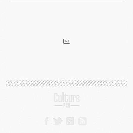
Mercato
- Vu d'Italie, le transfert de Suzuki au PSG est bien engagé
Mercato
- Ferran Torres ne serait pas à vendre, mais...
Europe
- Gros coup dur pour Aston Villa avant de croiser le PSG
DIMANCHE 02 AOÛT
Mercato
- Le transfert de Kolo Muani à la Juventus est officiel
Mercato
- [MAJ] Le PSG a fait une grosse offre à Parme pour Suzuki
Mercato
- Le PSG a envoyé une première offre pour Mika Godts
Club
- Après Pacho, d'autres retours en vue
Mercato
- Changement de dernière minute pour Kolo Muani
SAMEDI 01 AOÛT
Mercato
- L'agent de Mika Godts confirme un accord avec le PSG
Club
- Quels numéros de maillot pour Akliouche et Digne au PSG ?
Match
- Un hommage prévu lors de Brest/PSG
Mercato
- Le PSG et le Barça ont rendez-vous pour Ferran Torres
Mercato
- Guéla Doué dans les listes du PSG
Mercato
- Le transfert de Mika Godts au PSG en bonne voie
VENDREDI 31 JUILLET