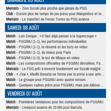
Mercato
- Zion Suzuki plus proche que jamais du PSG
Club
- Encore plus de temps de jeu prévu pour Marquinhos et les Portugais en Supercoupe
Mercato
- Le transfert de Ferran Torres au PSG avance
SAMEDI 08 AOÛT
Match
- Luis Enrique : « Il faut déjà penser à la Supercoupe »
Match
- PSG/MU (1-1), les performances individuelles
Match
- PSG/MU (1-1), le résumé et les buts en video
Match
- PSG/MU (1-1), du mieux pour Paris
Match
- PSG/MU (1-0), le but de Mbaye en video
Match
- Les compositions officielles de PSG/MU dévoilées, Pacho titulaire
Mercato
- Le PSG prêt à investir lourdement sur Suzuki malgré Safonov et Chevalier
Club
- « J’irai », Medhi Benatia ne ferme pas la porte à une arrivée au PSG
Match
- Le groupe pour PSG/MU avec quatre retours
Match
- Quelques cadres prêts pour PSG/MU, mais pas Akliouche ?
VENDREDI 07 AOÛT
Match
- Premières tendances pour les compositions de PSG/MU
Mercato
- Liverpool avance de 15 M€ pour Barcola