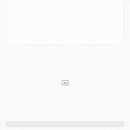
MERCREDI 05 AOÛT
Match
- Majorque/PSG (3-0), le résumé et les buts en video
Match
- Majorque/PSG (3-0), reprise compliquée pour Paris
Match
- Les compositions officielles de Majorque/PSG avec Kvara et de nombreux jeunes
Club
- Casquettes, maillots de bain, padel, le PSG lance sa collection été
Match
- Un des nouveaux maillots pour Majorque/PSG
Mercato
- Le PSG prépare une nouvelle offre pour Suzuki
Mercato
- Le transfert de Ferran Torres au PSG réglé avant le 12 août ?
Match
- Le groupe pour Majorque/PSG avec 11 absents
Mercato
- Le PSG officialise un quatrième prêt
Mercato
- Liverpool ne veut pas que Barcola au PSG
Match
- Majorque/PSG, quelle compo pour le premier match de la saison 2026/27 ?
MARDI 04 AOÛT
Europe
- Les chapeaux provisoires de la Ligue des champions 2026/27
Podcast
- Podcast CulturePSG : Akliouche présenté par un fan de Monaco
Club
- Le PSG dévoile sa première collection d'entraînement pour 2026/2027
Discipline
- Un arbitre inattendu, mais porte-bonheur pour Lens/PSG
Match
- Majorque/PSG, sur quelle chaine et à quelle heure regarder le match ?
Mercato
- Le plan du PSG pour Suzuki et Chevalier se précise