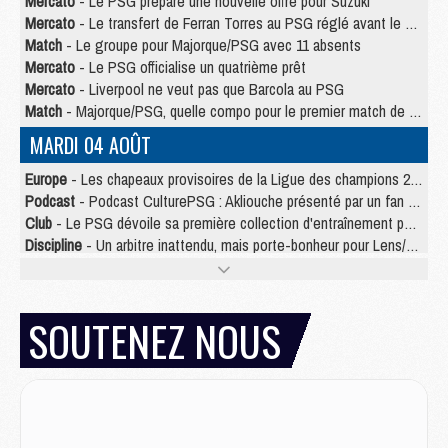
Mercato
- Le PSG prépare une nouvelle offre pour Suzuki
Mercato
- Le transfert de Ferran Torres au PSG réglé avant le 12 août ?
Match
- Le groupe pour Majorque/PSG avec 11 absents
Mercato
- Le PSG officialise un quatrième prêt
Mercato
- Liverpool ne veut pas que Barcola au PSG
Match
- Majorque/PSG, quelle compo pour le premier match de la saison 2026/27 ?
MARDI 04 AOÛT
Europe
- Les chapeaux provisoires de la Ligue des champions 2026/27
Podcast
- Podcast CulturePSG : Akliouche présenté par un fan de Monaco
Club
- Le PSG dévoile sa première collection d'entraînement pour 2026/2027
Discipline
- Un arbitre inattendu, mais porte-bonheur pour Lens/PSG
Match
- Majorque/PSG, sur quelle chaine et à quelle heure regarder le match ?
Mercato
- Le plan du PSG pour Suzuki et Chevalier se précise
Mercato
- Le tableau mercato du PSG (été 2026)
SOUTENEZ NOUS
Mercato
- L'Ajax refuse la première offre du PSG pour Godts
Mercato
- Le PSG veut accélérer, Ferran Torres temporise
Mercato
- Liverpool encore très loin du compte pour Barcola
LUNDI 03 AOÛT
Match
- Podcast CulturePSG : Mercato (Godts, Suzuki, Akliouche, Barcola, etc)