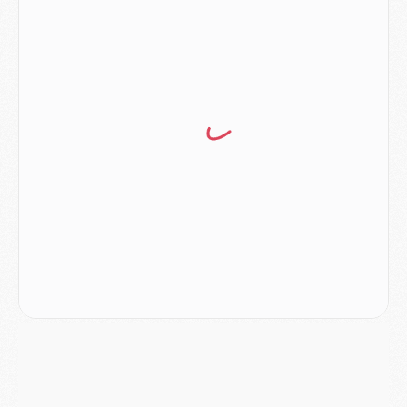
Mercato
- L'Ajax attend bien plus de 45M pour Mika Godts
Club
- Quatre retours importants dans le groupe du PSG, et un plus discret
Mercato
- Ayari file en Ligue 2
Club
- Le PSG s'associe avec un géant de la tech
Mercato
- Vu d'Italie, le transfert de Suzuki au PSG est bien engagé
Mercato
- Ferran Torres ne serait pas à vendre, mais...
Europe
- Gros coup dur pour Aston Villa avant de croiser le PSG
DIMANCHE 02 AOÛT
Mercato
- Le transfert de Kolo Muani à la Juventus est officiel
Mercato
- [MAJ] Le PSG a fait une grosse offre à Parme pour Suzuki
Mercato
- Le PSG a envoyé une première offre pour Mika Godts
Club
- Après Pacho, d'autres retours en vue
Mercato
- Changement de dernière minute pour Kolo Muani
SAMEDI 01 AOÛT
Mercato
- L'agent de Mika Godts confirme un accord avec le PSG
Club
- Quels numéros de maillot pour Akliouche et Digne au PSG ?
Match
- Un hommage prévu lors de Brest/PSG
Mercato
- Le PSG et le Barça ont rendez-vous pour Ferran Torres