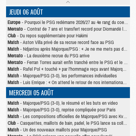
JEUDI 06 AOÛT
Europe
- Pourquoi le PSG redémarre 2026/27 au 4e rang du coefficient UEFA
Mercato
- Contrat de 7 ans et transfert record pour Diomandé loin du PSG
Club
- Du repos supplémentaire pour Hakimi
Match
- Aston Villa privé de sa recrue record face au PSG
Match
- Ndjantou après Majorque/PSG : « Je ne me mets pas de plafond »
Mercato
- La deuxième recrue du PSG arrive
Mercato
- Ferran Torres aurait enfin tranché entre le PSG et le Barça
Match
- Rafel Pol « touché » par l'hommage reçu avant Majorque/PSG
Match
- Majorque/PSG (3-0), les performances individuelles
Match
- Luis Enrique : « On attend le retour de nos internationaux »
MERCREDI 05 AOÛT
Match
- Majorque/PSG (3-0), le résumé et les buts en video
Match
- Majorque/PSG (3-0), reprise compliquée pour Paris
Match
- Les compositions officielles de Majorque/PSG avec Kvara et de nombreux jeunes
Club
- Casquettes, maillots de bain, padel, le PSG lance sa collection été
Match
- Un des nouveaux maillots pour Majorque/PSG