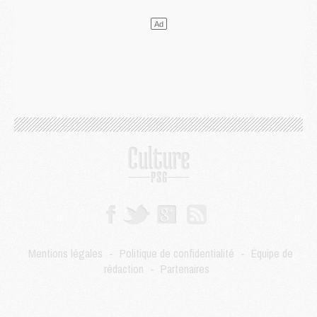
Mercato
- Guéla Doué dans les listes du PSG
Mercato
- Le transfert de Mika Godts au PSG en bonne voie
VENDREDI 31 JUILLET
Match
- Un diffuseur annoncé pour les deux premiers matchs amicaux du PSG
Mercato
- Le transfert d'Akliouche au PSG bouclé, le montant se précise
Club
- Un retour majeur dans le groupe du PSG
Club
- [MAJ] Ndjantou et deux jeunes du PSG annoncés dans un tournoi U21
Mercato
- L'étonnante piste Suzuki confirmée et onéreuse
JEUDI 30 JUILLET
Sélections
- Ancelotti fait le ménage au Brésil mais veut garder Marquinhos
Mercato
- Le statu quo du milieu du PSG se précise
Club
- Le PSG plutôt que la FIFA pour Al-Khelaïfi, poussé par l'UEFA ?
Mercato
- Le PSG presserait Ferran Torres de se décider, deux pistes de secours
Club
- Déguisements, shopping, double scouting, Luis Campos dévoile ses méthodes
Mentions légales
-
Politique de confidentialité
-
Équipe de
Mercato
- Kroupi retiré du mercato
rédaction
-
Partenaires
Mercato
- Enfin une avancée dans le transfert d'Akliouche
MERCREDI 29 JUILLET