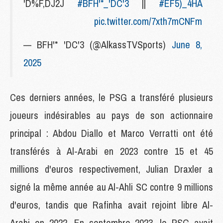
'D%F,DJ2J
#BFH'*_'DC'3
||
#EF5)_4HA
pic.twitter.com/7xth7mCNFm
— BFH'* 'DC'3 (@AlkassTVSports)
June 8,
2025
Ces derniers années, le PSG a transféré plusieurs
joueurs indésirables au pays de son actionnaire
principal : Abdou Diallo et Marco Verratti ont été
transférés à Al-Arabi en 2023 contre 15 et 45
millions d'euros respectivement, Julian Draxler a
signé la même année au Al-Ahli SC contre 9 millions
d'euros, tandis que Rafinha avait rejoint libre Al-
Arabi en 2022. En septembre 2023, le PSG avait