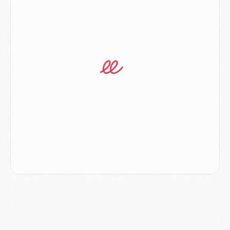
Match
- Les compositions officielles de Majorque/PSG avec Kvara et de nombreux jeunes
Club
- Casquettes, maillots de bain, padel, le PSG lance sa collection été
Match
- Un des nouveaux maillots pour Majorque/PSG
Mercato
- Le PSG prépare une nouvelle offre pour Suzuki
Mercato
- Le transfert de Ferran Torres au PSG réglé avant le 12 août ?
Match
- Le groupe pour Majorque/PSG avec 11 absents
Mercato
- Le PSG officialise un quatrième prêt
Mercato
- Liverpool ne veut pas que Barcola au PSG
Match
- Majorque/PSG, quelle compo pour le premier match de la saison 2026/27 ?
MARDI 04 AOÛT
Europe
- Les chapeaux provisoires de la Ligue des champions 2026/27
Podcast
- Podcast CulturePSG : Akliouche présenté par un fan de Monaco
Club
- Le PSG dévoile sa première collection d'entraînement pour 2026/2027
Discipline
- Un arbitre inattendu, mais porte-bonheur pour Lens/PSG
Match
- Majorque/PSG, sur quelle chaine et à quelle heure regarder le match ?
Mercato
- Le plan du PSG pour Suzuki et Chevalier se précise
Mercato
- L'Ajax refuse la première offre du PSG pour Godts
Mercato
- Le PSG veut accélérer, Ferran Torres temporise
Mercato
- Liverpool encore très loin du compte pour Barcola