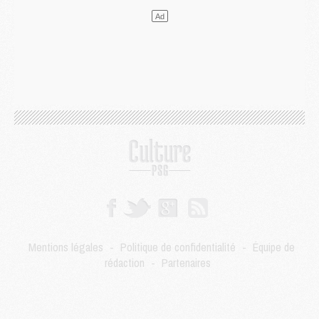
LUNDI 03 AOÛT
Match
- Podcast CulturePSG : Mercato (Godts, Suzuki, Akliouche, Barcola, etc)
Mercato
- L'Ajax attend bien plus de 45M pour Mika Godts
Club
- Quatre retours importants dans le groupe du PSG, et un plus discret
Mercato
- Ayari file en Ligue 2
Club
- Le PSG s'associe avec un géant de la tech
Mercato
- Vu d'Italie, le transfert de Suzuki au PSG est bien engagé
Mercato
- Ferran Torres ne serait pas à vendre, mais...
Europe
- Gros coup dur pour Aston Villa avant de croiser le PSG
DIMANCHE 02 AOÛT
Mercato
- Le transfert de Kolo Muani à la Juventus est officiel
Mercato
- [MAJ] Le PSG a fait une grosse offre à Parme pour Suzuki
Mercato
- Le PSG a envoyé une première offre pour Mika Godts
Club
- Après Pacho, d'autres retours en vue
Mentions légales
-
Politique de confidentialité
-
Équipe de
Mercato
- Changement de dernière minute pour Kolo Muani
rédaction
-
Partenaires
SAMEDI 01 AOÛT
Mercato
- L'agent de Mika Godts confirme un accord avec le PSG