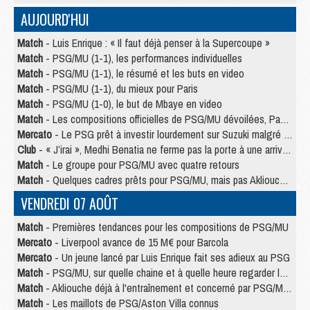
AUJOURD'HUI
Match
- Luis Enrique : « Il faut déjà penser à la Supercoupe »
Match
- PSG/MU (1-1), les performances individuelles
Match
- PSG/MU (1-1), le résumé et les buts en video
Match
- PSG/MU (1-1), du mieux pour Paris
Match
- PSG/MU (1-0), le but de Mbaye en video
Match
- Les compositions officielles de PSG/MU dévoilées, Pacho titulaire
Mercato
- Le PSG prêt à investir lourdement sur Suzuki malgré Safonov et Chevalier
Club
- « J’irai », Medhi Benatia ne ferme pas la porte à une arrivée au PSG
Match
- Le groupe pour PSG/MU avec quatre retours
Match
- Quelques cadres prêts pour PSG/MU, mais pas Akliouche ?
VENDREDI 07 AOÛT
Match
- Premières tendances pour les compositions de PSG/MU
Mercato
- Liverpool avance de 15 M€ pour Barcola
Mercato
- Un jeune lancé par Luis Enrique fait ses adieux au PSG
Match
- PSG/MU, sur quelle chaine et à quelle heure regarder le match ?
Match
- Akliouche déjà à l'entraînement et concerné par PSG/MU ?
Match
- Les maillots de PSG/Aston Villa connus