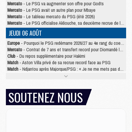
Mercato
- Le PSG va augmenter son offre pour Godts
Mercato
- Le PSG avait un autre plan pour Mbaye
Mercato
- Le tableau mercato du PSG (été 2026)
Mercato
- Le PSG officialise Akliouche, sa deuxième recrue de l’été
JEUDI 06 AOÛT
Europe
- Pourquoi le PSG redémarre 2026/27 au 4e rang du coefficient UEFA
Mercato
- Contrat de 7 ans et transfert record pour Diomandé loin du PSG
Club
- Du repos supplémentaire pour Hakimi
Match
- Aston Villa privé de sa recrue record face au PSG
Match
- Ndjantou après Majorque/PSG : « Je ne me mets pas de plafond »
Mercato
- La deuxième recrue du PSG arrive
Mercato
- Ferran Torres aurait enfin tranché entre le PSG et le Barça
Match
- Rafel Pol « touché » par l'hommage reçu avant Majorque/PSG
SOUTENEZ NOUS
Match
- Majorque/PSG (3-0), les performances individuelles
Match
- Luis Enrique : « On attend le retour de nos internationaux »
MERCREDI 05 AOÛT
Match
- Majorque/PSG (3-0), le résumé et les buts en video
Match
- Majorque/PSG (3-0), reprise compliquée pour Paris