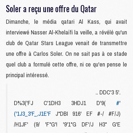
Soler a reçu une offre du Qatar
Dimanche, le média qatari Al Kass, qui avait
interviewé Nasser Al-Khelaïfi la veille, a révélé qu'un
club de Qatar Stars League venait de transmettre
une offre à Carlos Soler. On ne sait pas à ce stade
quel club a formulé cette offre, ni ce qu'en pense le
principal intéressé.
.'5 DDC'3 ..
#
'D%3('FJ C'1DH3 3HDJ1 D'9(
('1J3_3'F_,J1E'F
J*DBI 916' EF #-/ #F/J)
/H1JF' (9/ 'F*G'! '9'1*G DF'/J H3* G'E