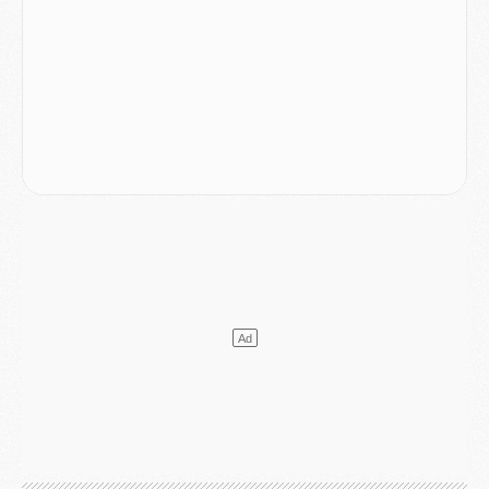
Mercato
- Liverpool ne veut pas que Barcola au PSG
Match
- Majorque/PSG, quelle compo pour le premier match de la saison 2026/27 ?
MARDI 04 AOÛT
Europe
- Les chapeaux provisoires de la Ligue des champions 2026/27
Podcast
- Podcast CulturePSG : Akliouche présenté par un fan de Monaco
Club
- Le PSG dévoile sa première collection d'entraînement pour 2026/2027
Discipline
- Un arbitre inattendu, mais porte-bonheur pour Lens/PSG
Match
- Majorque/PSG, sur quelle chaine et à quelle heure regarder le match ?
Mercato
- Le plan du PSG pour Suzuki et Chevalier se précise
Mercato
- L'Ajax refuse la première offre du PSG pour Godts
Mercato
- Le PSG veut accélérer, Ferran Torres temporise
Mercato
- Liverpool encore très loin du compte pour Barcola
LUNDI 03 AOÛT
Match
- Podcast CulturePSG : Mercato (Godts, Suzuki, Akliouche, Barcola, etc)
Mercato
- L'Ajax attend bien plus de 45M pour Mika Godts
Club
- Quatre retours importants dans le groupe du PSG, et un plus discret
Mercato
- Ayari file en Ligue 2
Club
- Le PSG s'associe avec un géant de la tech
Mercato
- Vu d'Italie, le transfert de Suzuki au PSG est bien engagé