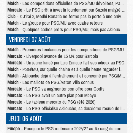
Match
- Les compositions officielles de PSG/MU dévoilées, Pacho titulaire
Mercato
- Le PSG prêt à investir lourdement sur Suzuki malgré Safonov et Chevalier
Club
- « J’irai », Medhi Benatia ne ferme pas la porte à une arrivée au PSG
Match
- Le groupe pour PSG/MU avec quatre retours
Match
- Quelques cadres prêts pour PSG/MU, mais pas Akliouche ?
VENDREDI 07 AOÛT
Match
- Premières tendances pour les compositions de PSG/MU
Mercato
- Liverpool avance de 15 M€ pour Barcola
Mercato
- Un jeune lancé par Luis Enrique fait ses adieux au PSG
Match
- PSG/MU, sur quelle chaine et à quelle heure regarder le match ?
Match
- Akliouche déjà à l'entraînement et concerné par PSG/MU ?
Match
- Les maillots de PSG/Aston Villa connus
Mercato
- Le PSG va augmenter son offre pour Godts
Mercato
- Le PSG avait un autre plan pour Mbaye
Mercato
- Le tableau mercato du PSG (été 2026)
Mercato
- Le PSG officialise Akliouche, sa deuxième recrue de l’été
JEUDI 06 AOÛT
Europe
- Pourquoi le PSG redémarre 2026/27 au 4e rang du coefficient UEFA