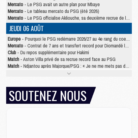
Mercato
- Le PSG avait un autre plan pour Mbaye
Mercato
- Le tableau mercato du PSG (été 2026)
Mercato
- Le PSG officialise Akliouche, sa deuxième recrue de l’été
JEUDI 06 AOÛT
Europe
- Pourquoi le PSG redémarre 2026/27 au 4e rang du coefficient UEFA
Mercato
- Contrat de 7 ans et transfert record pour Diomandé loin du PSG
Club
- Du repos supplémentaire pour Hakimi
Match
- Aston Villa privé de sa recrue record face au PSG
Match
- Ndjantou après Majorque/PSG : « Je ne me mets pas de plafond »
Mercato
- La deuxième recrue du PSG arrive
Mercato
- Ferran Torres aurait enfin tranché entre le PSG et le Barça
Match
- Rafel Pol « touché » par l'hommage reçu avant Majorque/PSG
SOUTENEZ NOUS
Match
- Majorque/PSG (3-0), les performances individuelles
Match
- Luis Enrique : « On attend le retour de nos internationaux »
MERCREDI 05 AOÛT
Match
- Majorque/PSG (3-0), le résumé et les buts en video
Match
- Majorque/PSG (3-0), reprise compliquée pour Paris
Match
- Les compositions officielles de Majorque/PSG avec Kvara et de nombreux jeunes