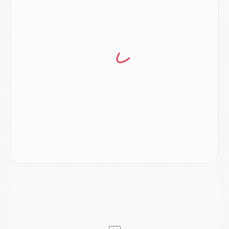
Club
- Casquettes, maillots de bain, padel, le PSG lance sa collection été
Match
- Un des nouveaux maillots pour Majorque/PSG
Mercato
- Le PSG prépare une nouvelle offre pour Suzuki
Mercato
- Le transfert de Ferran Torres au PSG réglé avant le 12 août ?
Match
- Le groupe pour Majorque/PSG avec 11 absents
Mercato
- Le PSG officialise un quatrième prêt
Mercato
- Liverpool ne veut pas que Barcola au PSG
Match
- Majorque/PSG, quelle compo pour le premier match de la saison 2026/27 ?
MARDI 04 AOÛT
Europe
- Les chapeaux provisoires de la Ligue des champions 2026/27
Podcast
- Podcast CulturePSG : Akliouche présenté par un fan de Monaco
Club
- Le PSG dévoile sa première collection d'entraînement pour 2026/2027
Discipline
- Un arbitre inattendu, mais porte-bonheur pour Lens/PSG
Match
- Majorque/PSG, sur quelle chaine et à quelle heure regarder le match ?
Mercato
- Le plan du PSG pour Suzuki et Chevalier se précise
Mercato
- L'Ajax refuse la première offre du PSG pour Godts
Mercato
- Le PSG veut accélérer, Ferran Torres temporise
Mercato
- Liverpool encore très loin du compte pour Barcola
LUNDI 03 AOÛT