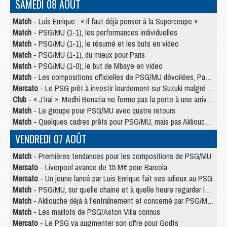
SAMEDI 08 AOÛT
Match
- Luis Enrique : « Il faut déjà penser à la Supercoupe »
Match
- PSG/MU (1-1), les performances individuelles
Match
- PSG/MU (1-1), le résumé et les buts en video
Match
- PSG/MU (1-1), du mieux pour Paris
Match
- PSG/MU (1-0), le but de Mbaye en video
Match
- Les compositions officielles de PSG/MU dévoilées, Pacho titulaire
Mercato
- Le PSG prêt à investir lourdement sur Suzuki malgré Safonov et Chevalier
Club
- « J’irai », Medhi Benatia ne ferme pas la porte à une arrivée au PSG
Match
- Le groupe pour PSG/MU avec quatre retours
Match
- Quelques cadres prêts pour PSG/MU, mais pas Akliouche ?
VENDREDI 07 AOÛT
Match
- Premières tendances pour les compositions de PSG/MU
Mercato
- Liverpool avance de 15 M€ pour Barcola
Mercato
- Un jeune lancé par Luis Enrique fait ses adieux au PSG
Match
- PSG/MU, sur quelle chaine et à quelle heure regarder le match ?
Match
- Akliouche déjà à l'entraînement et concerné par PSG/MU ?
Match
- Les maillots de PSG/Aston Villa connus
Mercato
- Le PSG va augmenter son offre pour Godts