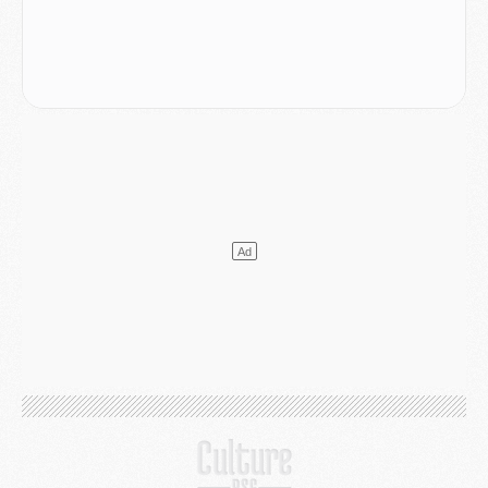
DIMANCHE 02 AOÛT
Mercato
- Le transfert de Kolo Muani à la Juventus est officiel
Mercato
- [MAJ] Le PSG a fait une grosse offre à Parme pour Suzuki
Mercato
- Le PSG a envoyé une première offre pour Mika Godts
Club
- Après Pacho, d'autres retours en vue
Mercato
- Changement de dernière minute pour Kolo Muani
SAMEDI 01 AOÛT
Mercato
- L'agent de Mika Godts confirme un accord avec le PSG
Club
- Quels numéros de maillot pour Akliouche et Digne au PSG ?
Match
- Un hommage prévu lors de Brest/PSG
Mercato
- Le PSG et le Barça ont rendez-vous pour Ferran Torres
Mercato
- Guéla Doué dans les listes du PSG
Mercato
- Le transfert de Mika Godts au PSG en bonne voie
VENDREDI 31 JUILLET
Match
- Un diffuseur annoncé pour les deux premiers matchs amicaux du PSG
Mercato
- Le transfert d'Akliouche au PSG bouclé, le montant se précise
Club
- Un retour majeur dans le groupe du PSG
Club
- [MAJ] Ndjantou et deux jeunes du PSG annoncés dans un tournoi U21