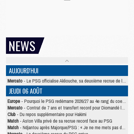
NEWS
AUJOURD'HUI
Mercato
- Le PSG officialise Akliouche, sa deuxième recrue de l’été
JEUDI 06 AOÛT
Europe
- Pourquoi le PSG redémarre 2026/27 au 4e rang du coefficient UEFA
Mercato
- Contrat de 7 ans et transfert record pour Diomandé loin du PSG
Club
- Du repos supplémentaire pour Hakimi
Match
- Aston Villa privé de sa recrue record face au PSG
Match
- Ndjantou après Majorque/PSG : « Je ne me mets pas de plafond »