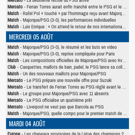
Mercato
- La deuxième recrue du PSG arrive
Mercato
- Ferran Torres aurait enfin tranché entre le PSG et le Barça
Match
- Rafel Pol « touché » par l'hommage reçu avant Majorque/PSG
Match
- Majorque/PSG (3-0), les performances individuelles
Match
- Luis Enrique : « On attend le retour de nos internationaux »
MERCREDI 05 AOÛT
Match
- Majorque/PSG (3-0), le résumé et les buts en video
Match
- Majorque/PSG (3-0), reprise compliquée pour Paris
Match
- Les compositions officielles de Majorque/PSG avec Kvara et de nombreux jeunes
Club
- Casquettes, maillots de bain, padel, le PSG lance sa collection été
Match
- Un des nouveaux maillots pour Majorque/PSG
Mercato
- Le PSG prépare une nouvelle offre pour Suzuki
Mercato
- Le transfert de Ferran Torres au PSG réglé avant le 12 août ?
Match
- Le groupe pour Majorque/PSG avec 11 absents
Mercato
- Le PSG officialise un quatrième prêt
Mercato
- Liverpool ne veut pas que Barcola au PSG
Match
- Majorque/PSG, quelle compo pour le premier match de la saison 2026/27 ?
MARDI 04 AOÛT
Europe
- Les chapeaux provisoires de la Ligue des champions 2026/27