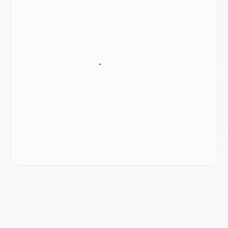
Club
- Casquettes, maillots de bain, padel, le PSG lance sa collection été
Match
- Un des nouveaux maillots pour Majorque/PSG
Mercato
- Le PSG prépare une nouvelle offre pour Suzuki
Mercato
- Le transfert de Ferran Torres au PSG réglé avant le 12 août ?
Match
- Le groupe pour Majorque/PSG avec 11 absents
Mercato
- Le PSG officialise un quatrième prêt
Mercato
- Liverpool ne veut pas que Barcola au PSG
Match
- Majorque/PSG, quelle compo pour le premier match de la saison 2026/27 ?
MARDI 04 AOÛT
Europe
- Les chapeaux provisoires de la Ligue des champions 2026/27
Podcast
- Podcast CulturePSG : Akliouche présenté par un fan de Monaco
Club
- Le PSG dévoile sa première collection d'entraînement pour 2026/2027
Discipline
- Un arbitre inattendu, mais porte-bonheur pour Lens/PSG
Match
- Majorque/PSG, sur quelle chaine et à quelle heure regarder le match ?
Mercato
- Le plan du PSG pour Suzuki et Chevalier se précise
Mercato
- L'Ajax refuse la première offre du PSG pour Godts
Mercato
- Le PSG veut accélérer, Ferran Torres temporise
Mercato
- Liverpool encore très loin du compte pour Barcola