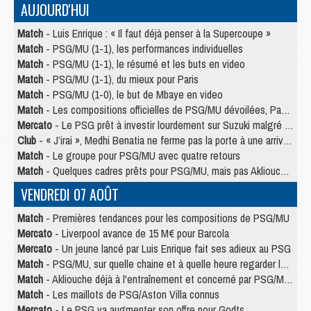
AUJOURD'HUI
Match
- Luis Enrique : « Il faut déjà penser à la Supercoupe »
Match
- PSG/MU (1-1), les performances individuelles
Match
- PSG/MU (1-1), le résumé et les buts en video
Match
- PSG/MU (1-1), du mieux pour Paris
Match
- PSG/MU (1-0), le but de Mbaye en video
Match
- Les compositions officielles de PSG/MU dévoilées, Pacho titulaire
Mercato
- Le PSG prêt à investir lourdement sur Suzuki malgré Safonov et Chevalier
Club
- « J’irai », Medhi Benatia ne ferme pas la porte à une arrivée au PSG
Match
- Le groupe pour PSG/MU avec quatre retours
Match
- Quelques cadres prêts pour PSG/MU, mais pas Akliouche ?
VENDREDI 07 AOÛT
Match
- Premières tendances pour les compositions de PSG/MU
Mercato
- Liverpool avance de 15 M€ pour Barcola
Mercato
- Un jeune lancé par Luis Enrique fait ses adieux au PSG
Match
- PSG/MU, sur quelle chaine et à quelle heure regarder le match ?
Match
- Akliouche déjà à l'entraînement et concerné par PSG/MU ?
Match
- Les maillots de PSG/Aston Villa connus
Mercato
- Le PSG va augmenter son offre pour Godts