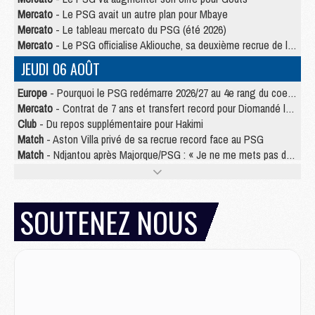
Mercato
- Le PSG avait un autre plan pour Mbaye
Mercato
- Le tableau mercato du PSG (été 2026)
Mercato
- Le PSG officialise Akliouche, sa deuxième recrue de l’été
JEUDI 06 AOÛT
Europe
- Pourquoi le PSG redémarre 2026/27 au 4e rang du coefficient UEFA
Mercato
- Contrat de 7 ans et transfert record pour Diomandé loin du PSG
Club
- Du repos supplémentaire pour Hakimi
Match
- Aston Villa privé de sa recrue record face au PSG
Match
- Ndjantou après Majorque/PSG : « Je ne me mets pas de plafond »
Mercato
- La deuxième recrue du PSG arrive
Mercato
- Ferran Torres aurait enfin tranché entre le PSG et le Barça
Match
- Rafel Pol « touché » par l'hommage reçu avant Majorque/PSG
SOUTENEZ NOUS
Match
- Majorque/PSG (3-0), les performances individuelles
Match
- Luis Enrique : « On attend le retour de nos internationaux »
MERCREDI 05 AOÛT
Match
- Majorque/PSG (3-0), le résumé et les buts en video
Match
- Majorque/PSG (3-0), reprise compliquée pour Paris
Match
- Les compositions officielles de Majorque/PSG avec Kvara et de nombreux jeunes