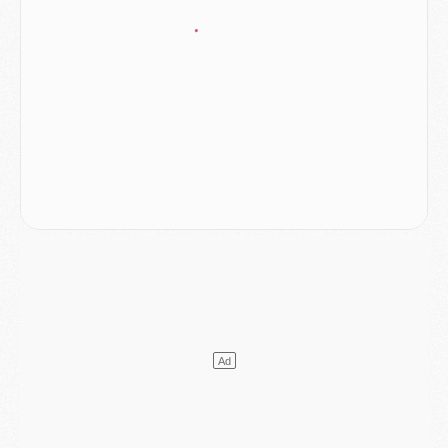
Match
- Le groupe pour Majorque/PSG avec 11 absents
Mercato
- Le PSG officialise un quatrième prêt
Mercato
- Liverpool ne veut pas que Barcola au PSG
Match
- Majorque/PSG, quelle compo pour le premier match de la saison 2026/27 ?
MARDI 04 AOÛT
Europe
- Les chapeaux provisoires de la Ligue des champions 2026/27
Podcast
- Podcast CulturePSG : Akliouche présenté par un fan de Monaco
Club
- Le PSG dévoile sa première collection d'entraînement pour 2026/2027
Discipline
- Un arbitre inattendu, mais porte-bonheur pour Lens/PSG
Match
- Majorque/PSG, sur quelle chaine et à quelle heure regarder le match ?
Mercato
- Le plan du PSG pour Suzuki et Chevalier se précise
Mercato
- L'Ajax refuse la première offre du PSG pour Godts
Mercato
- Le PSG veut accélérer, Ferran Torres temporise
Mercato
- Liverpool encore très loin du compte pour Barcola
LUNDI 03 AOÛT
Match
- Podcast CulturePSG : Mercato (Godts, Suzuki, Akliouche, Barcola, etc)
Mercato
- L'Ajax attend bien plus de 45M pour Mika Godts
Club
- Quatre retours importants dans le groupe du PSG, et un plus discret