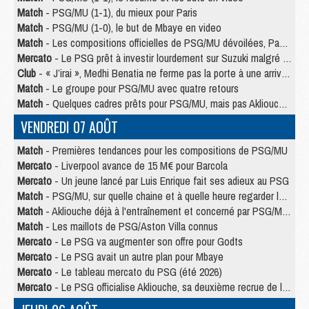
Match
- PSG/MU (1-1), du mieux pour Paris
Match
- PSG/MU (1-0), le but de Mbaye en video
Match
- Les compositions officielles de PSG/MU dévoilées, Pacho titulaire
Mercato
- Le PSG prêt à investir lourdement sur Suzuki malgré Safonov et Chevalier
Club
- « J’irai », Medhi Benatia ne ferme pas la porte à une arrivée au PSG
Match
- Le groupe pour PSG/MU avec quatre retours
Match
- Quelques cadres prêts pour PSG/MU, mais pas Akliouche ?
VENDREDI 07 AOÛT
Match
- Premières tendances pour les compositions de PSG/MU
Mercato
- Liverpool avance de 15 M€ pour Barcola
Mercato
- Un jeune lancé par Luis Enrique fait ses adieux au PSG
Match
- PSG/MU, sur quelle chaine et à quelle heure regarder le match ?
Match
- Akliouche déjà à l'entraînement et concerné par PSG/MU ?
Match
- Les maillots de PSG/Aston Villa connus
Mercato
- Le PSG va augmenter son offre pour Godts
Mercato
- Le PSG avait un autre plan pour Mbaye
Mercato
- Le tableau mercato du PSG (été 2026)
Mercato
- Le PSG officialise Akliouche, sa deuxième recrue de l’été