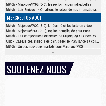
Match
- Majorque/PSG (3-0), les performances individuelles
Match
- Luis Enrique : « On attend le retour de nos internationaux »
MERCREDI 05 AOÛT
Match
- Majorque/PSG (3-0), le résumé et les buts en video
Match
- Majorque/PSG (3-0), reprise compliquée pour Paris
Match
- Les compositions officielles de Majorque/PSG avec Kvara et de nombreux jeunes
Club
- Casquettes, maillots de bain, padel, le PSG lance sa collection été
Match
- Un des nouveaux maillots pour Majorque/PSG
Mercato
- Le PSG prépare une nouvelle offre pour Suzuki
Mercato
- Le transfert de Ferran Torres au PSG réglé avant le 12 août ?
Match
- Le groupe pour Majorque/PSG avec 11 absents
SOUTENEZ NOUS
Mercato
- Le PSG officialise un quatrième prêt
Mercato
- Liverpool ne veut pas que Barcola au PSG
Match
- Majorque/PSG, quelle compo pour le premier match de la saison 2026/27 ?
MARDI 04 AOÛT
Europe
- Les chapeaux provisoires de la Ligue des champions 2026/27
Podcast
- Podcast CulturePSG : Akliouche présenté par un fan de Monaco
Club
- Le PSG dévoile sa première collection d'entraînement pour 2026/2027