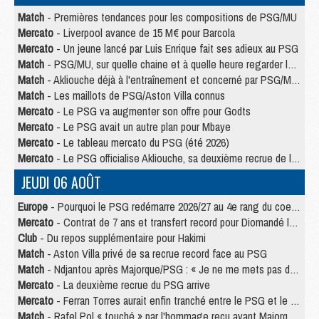
Match
- Premières tendances pour les compositions de PSG/MU
Mercato
- Liverpool avance de 15 M€ pour Barcola
Mercato
- Un jeune lancé par Luis Enrique fait ses adieux au PSG
Match
- PSG/MU, sur quelle chaine et à quelle heure regarder le match ?
Match
- Akliouche déjà à l'entraînement et concerné par PSG/MU ?
Match
- Les maillots de PSG/Aston Villa connus
Mercato
- Le PSG va augmenter son offre pour Godts
Mercato
- Le PSG avait un autre plan pour Mbaye
Mercato
- Le tableau mercato du PSG (été 2026)
Mercato
- Le PSG officialise Akliouche, sa deuxième recrue de l’été
JEUDI 06 AOÛT
Europe
- Pourquoi le PSG redémarre 2026/27 au 4e rang du coefficient UEFA
Mercato
- Contrat de 7 ans et transfert record pour Diomandé loin du PSG
Club
- Du repos supplémentaire pour Hakimi
Match
- Aston Villa privé de sa recrue record face au PSG
Match
- Ndjantou après Majorque/PSG : « Je ne me mets pas de plafond »
Mercato
- La deuxième recrue du PSG arrive
Mercato
- Ferran Torres aurait enfin tranché entre le PSG et le Barça
Match
- Rafel Pol « touché » par l'hommage reçu avant Majorque/PSG