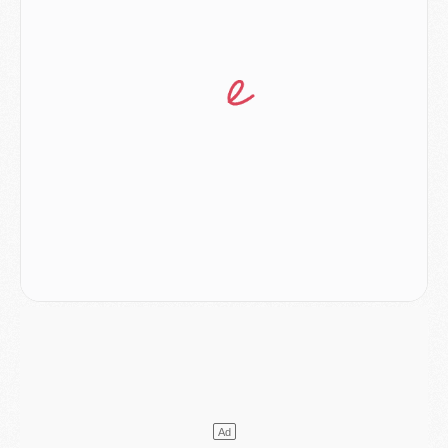
Discipline
- Un arbitre inattendu, mais porte-bonheur pour Lens/PSG
Match
- Majorque/PSG, sur quelle chaine et à quelle heure regarder le match ?
Mercato
- Le plan du PSG pour Suzuki et Chevalier se précise
Mercato
- L'Ajax refuse la première offre du PSG pour Godts
Mercato
- Le PSG veut accélérer, Ferran Torres temporise
Mercato
- Liverpool encore très loin du compte pour Barcola
LUNDI 03 AOÛT
Match
- Podcast CulturePSG : Mercato (Godts, Suzuki, Akliouche, Barcola, etc)
Mercato
- L'Ajax attend bien plus de 45M pour Mika Godts
Club
- Quatre retours importants dans le groupe du PSG, et un plus discret
Mercato
- Ayari file en Ligue 2
Club
- Le PSG s'associe avec un géant de la tech
Mercato
- Vu d'Italie, le transfert de Suzuki au PSG est bien engagé
Mercato
- Ferran Torres ne serait pas à vendre, mais...
Europe
- Gros coup dur pour Aston Villa avant de croiser le PSG
DIMANCHE 02 AOÛT
Mercato
- Le transfert de Kolo Muani à la Juventus est officiel
Mercato
- [MAJ] Le PSG a fait une grosse offre à Parme pour Suzuki