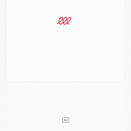
Match
- Majorque/PSG, sur quelle chaine et à quelle heure regarder le match ?
Mercato
- Le plan du PSG pour Suzuki et Chevalier se précise
Mercato
- L'Ajax refuse la première offre du PSG pour Godts
Mercato
- Le PSG veut accélérer, Ferran Torres temporise
Mercato
- Liverpool encore très loin du compte pour Barcola
LUNDI 03 AOÛT
Match
- Podcast CulturePSG : Mercato (Godts, Suzuki, Akliouche, Barcola, etc)
Mercato
- L'Ajax attend bien plus de 45M pour Mika Godts
Club
- Quatre retours importants dans le groupe du PSG, et un plus discret
Mercato
- Ayari file en Ligue 2
Club
- Le PSG s'associe avec un géant de la tech
Mercato
- Vu d'Italie, le transfert de Suzuki au PSG est bien engagé
Mercato
- Ferran Torres ne serait pas à vendre, mais...
Europe
- Gros coup dur pour Aston Villa avant de croiser le PSG
DIMANCHE 02 AOÛT
Mercato
- Le transfert de Kolo Muani à la Juventus est officiel
Mercato
- [MAJ] Le PSG a fait une grosse offre à Parme pour Suzuki
Mercato
- Le PSG a envoyé une première offre pour Mika Godts