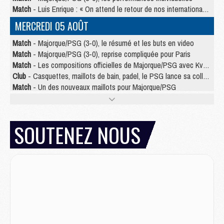
Match
- Luis Enrique : « On attend le retour de nos internationaux »
MERCREDI 05 AOÛT
Match
- Majorque/PSG (3-0), le résumé et les buts en video
Match
- Majorque/PSG (3-0), reprise compliquée pour Paris
Match
- Les compositions officielles de Majorque/PSG avec Kvara et de nombreux jeunes
Club
- Casquettes, maillots de bain, padel, le PSG lance sa collection été
Match
- Un des nouveaux maillots pour Majorque/PSG
Mercato
- Le PSG prépare une nouvelle offre pour Suzuki
Mercato
- Le transfert de Ferran Torres au PSG réglé avant le 12 août ?
Match
- Le groupe pour Majorque/PSG avec 11 absents
SOUTENEZ NOUS
Mercato
- Le PSG officialise un quatrième prêt
Mercato
- Liverpool ne veut pas que Barcola au PSG
Match
- Majorque/PSG, quelle compo pour le premier match de la saison 2026/27 ?
MARDI 04 AOÛT
Europe
- Les chapeaux provisoires de la Ligue des champions 2026/27
Podcast
- Podcast CulturePSG : Akliouche présenté par un fan de Monaco
Club
- Le PSG dévoile sa première collection d'entraînement pour 2026/2027
Discipline
- Un arbitre inattendu, mais porte-bonheur pour Lens/PSG