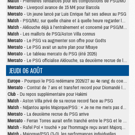
Match
- Premières tendances pour les compositions de PSG/MU
Mercato
- Liverpool avance de 15 M€ pour Barcola
Mercato
- Un jeune lancé par Luis Enrique fait ses adieux au PSG
Match
- PSG/MU, sur quelle chaine et à quelle heure regarder le match ?
Match
- Akliouche déjà à l'entraînement et concerné par PSG/MU ?
Match
- Les maillots de PSG/Aston Villa connus
Mercato
- Le PSG va augmenter son offre pour Godts
Mercato
- Le PSG avait un autre plan pour Mbaye
Mercato
- Le tableau mercato du PSG (été 2026)
Mercato
- Le PSG officialise Akliouche, sa deuxième recrue de l’été
JEUDI 06 AOÛT
Europe
- Pourquoi le PSG redémarre 2026/27 au 4e rang du coefficient UEFA
Mercato
- Contrat de 7 ans et transfert record pour Diomandé loin du PSG
Club
- Du repos supplémentaire pour Hakimi
Match
- Aston Villa privé de sa recrue record face au PSG
Match
- Ndjantou après Majorque/PSG : « Je ne me mets pas de plafond »
Mercato
- La deuxième recrue du PSG arrive
Mercato
- Ferran Torres aurait enfin tranché entre le PSG et le Barça
Match
- Rafel Pol « touché » par l'hommage reçu avant Majorque/PSG
Match
- Majorque/PSG (3-0), les performances individuelles