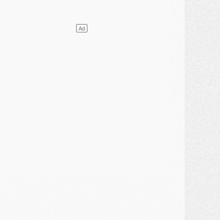
lub
- [MAJ] Ndjantou et deux jeunes du PSG annoncés dans un tournoi U21
ercato
- L'étonnante piste Suzuki confirmée et onéreuse
JEUDI 30 JUILLET
élections
- Ancelotti fait le ménage au Brésil mais veut garder Marquinhos
ercato
- Le statu quo du milieu du PSG se précise
lub
- Le PSG plutôt que la FIFA pour Al-Khelaïfi, poussé par l'UEFA ?
ercato
- Le PSG presserait Ferran Torres de se décider, deux pistes de secours
lub
- Déguisements, shopping, double scouting, Luis Campos dévoile ses méthodes
ercato
- Kroupi retiré du mercato
ercato
- Enfin une avancée dans le transfert d'Akliouche
MERCREDI 29 JUILLET
ercato
- Ferran Torres priorité du PSG, mais ouvert à tout
ercato
- Première offre de Liverpool en approche pour Barcola
ercato
- Le montant du transfert de Kolo Muani se précise, la formule aussi
ercato
- Kolo Muani attendu en Italie, son transfert débloqué
ercato
- Monaco a encore repoussé une offre du PSG pour Akliouche
ercato
- Liverpool presque d'accord avec Barcola, le PSG pas du tout
ercato
- Moment décisif pour le transfert de Kolo Muani