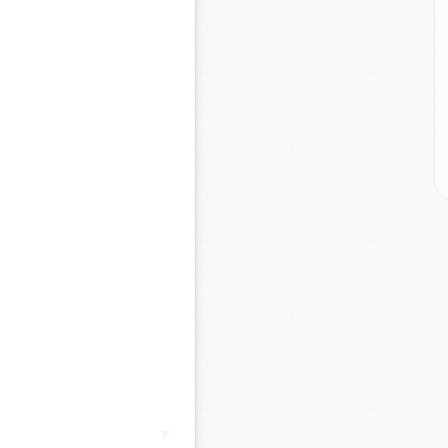
E
M
M
M
C
M
M
C
M
M
M
M
M
M
C