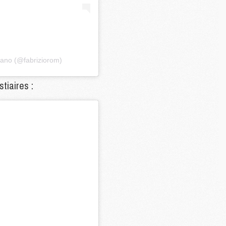
C
M
S
mano (@fabriziorom)
M
C
tiaires :
M
C
M
M
M
M
M
M
M
M
M