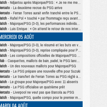
atch
- Ndjantou après Majorque/PSG : « Je ne me mets pas de plafond »
ercato
- La deuxième recrue du PSG arrive
ercato
- Ferran Torres aurait enfin tranché entre le PSG et le Barça
atch
- Rafel Pol « touché » par l'hommage reçu avant Majorque/PSG
atch
- Majorque/PSG (3-0), les performances individuelles
atch
- Luis Enrique : « On attend le retour de nos internationaux »
MERCREDI 05 AOÛT
atch
- Majorque/PSG (3-0), le résumé et les buts en video
atch
- Majorque/PSG (3-0), reprise compliquée pour Paris
atch
- Les compositions officielles de Majorque/PSG avec Kvara et de nombreux jeunes
lub
- Casquettes, maillots de bain, padel, le PSG lance sa collection été
atch
- Un des nouveaux maillots pour Majorque/PSG
ercato
- Le PSG prépare une nouvelle offre pour Suzuki
ercato
- Le transfert de Ferran Torres au PSG réglé avant le 12 août ?
atch
- Le groupe pour Majorque/PSG avec 11 absents
ercato
- Le PSG officialise un quatrième prêt
ercato
- Liverpool ne veut pas que Barcola au PSG
atch
- Majorque/PSG, quelle compo pour le premier match de la saison 2026/27 ?
MARDI 04 AOÛT