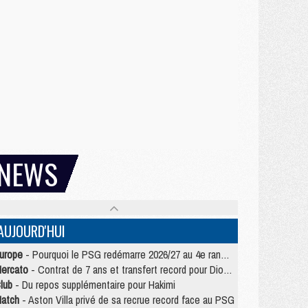
NEWS
AUJOURD'HUI
urope
- Pourquoi le PSG redémarre 2026/27 au 4e rang du coefficient UEFA
ercato
- Contrat de 7 ans et transfert record pour Diomandé loin du PSG
lub
- Du repos supplémentaire pour Hakimi
atch
- Aston Villa privé de sa recrue record face au PSG