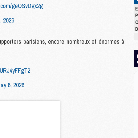
er.com/geOSvDgx2g
E
P
, 2026
C
D
M
pporters parisiens, encore nombreux et énormes à
M
M
M
M
m/URJ4yFFgT2
M
ay 6, 2026
M
M
C
M
C
M
M