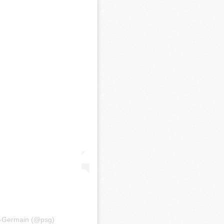
M
C
M
M
F
C
M
P
M
C
R
M
M
C
nt-Germain (@psg)