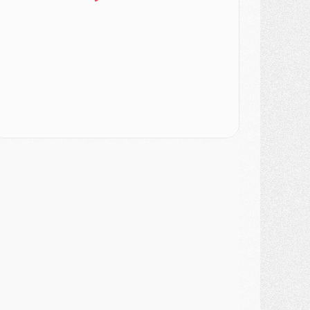
urope
- Gros coup dur pour Aston Villa avant de croiser le PSG
DIMANCHE 02 AOÛT
ercato
- Le transfert de Kolo Muani à la Juventus est officiel
ercato
- [MAJ] Le PSG a fait une grosse offre à Parme pour Suzuki
ercato
- Le PSG a envoyé une première offre pour Mika Godts
lub
- Après Pacho, d'autres retours en vue
ercato
- Changement de dernière minute pour Kolo Muani
SAMEDI 01 AOÛT
ercato
- L'agent de Mika Godts confirme un accord avec le PSG
lub
- Quels numéros de maillot pour Akliouche et Digne au PSG ?
atch
- Un hommage prévu lors de Brest/PSG
ercato
- Le PSG et le Barça ont rendez-vous pour Ferran Torres
ercato
- Guéla Doué dans les listes du PSG
ercato
- Le transfert de Mika Godts au PSG en bonne voie
VENDREDI 31 JUILLET
atch
- Un diffuseur annoncé pour les deux premiers matchs amicaux du PSG
ercato
- Le transfert d'Akliouche au PSG bouclé, le montant se précise
lub
- Un retour majeur dans le groupe du PSG