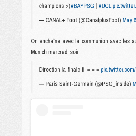
champions >)
#BAYPSG
|
#UCL
pic.twitt
— CANAL+ Foot (@CanalplusFoot)
May 6
On enchaîne avec la communion avec les su
Munich mercredi soir :
Direction la finale !!! = = =
pic.twitter.co
— Paris Saint-Germain (@PSG_inside)
M