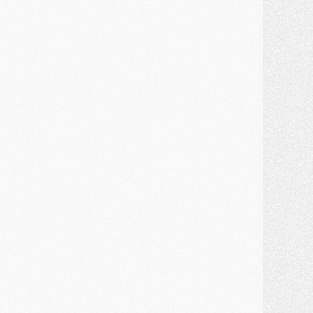
MARDI 28 JUILLET
ercato
- Des intermédiaires ont tenté de relancer Diomande au PSG
lub
- Au moins neuf jeunes conviés à l'entraînement des pros
ercato
- Une partie du communiqué du PSG sur Diomande expliquée
ercato
- Barcola futur plus gros transfert de l'été ?
ormation
- Retour sur la saison des U17 du PSG en 7 chiffres clés
lub
- Le PSG connaît ses premiers matches de septembre
ercato
- Un troisième prêt bouclé par le PSG
LUNDI 27 JUILLET
odcast
- Podcast CulturePSG à 22h : Mercato (Barcola, Diomande, etc)
ercato
- La prolongation de Dembélé au PSG dans la dernière ligne droite
lub
- Le PSG a fait sa reprise avec... 9 joueurs
és. sociaux
- Les Portugais du PSG réunis pendant leurs vacances
ercato
- Le PSG avance sur la piste Suzuki
ercato
- Après Digne, un autre défenseur en approche au PSG ?
lub
- Une petite quinzaine de joueurs attendus pour la reprise de l'entraînement du PSG
DIMANCHE 26 JUILLET