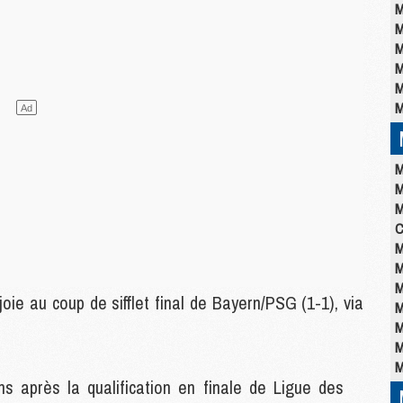
M
M
M
M
M
M
M
M
M
C
M
M
M
e au coup de sifflet final de Bayern/PSG (1-1), via
M
M
M
M
s après la qualification en finale de Ligue des