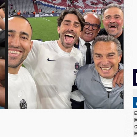
E
M
C
M