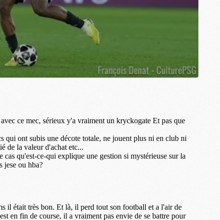
M
P
M
C
R
M
M
C
M
C
C
M
M
M