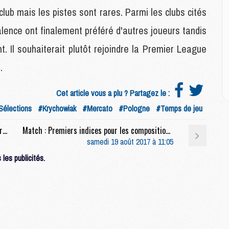
 club mais les pistes sont rares. Parmi les clubs cités
M
 Valence ont finalement préféré d'autres joueurs tandis
C
M
. Il souhaiterait plutôt rejoindre la Premier League
M
.
M
M
Cet article vous a plu ? Partagez le :
Sélections
#Krychowiak
#Mercato
#Pologne
#Temps de jeu
M
M
Club : Le PSG et Verratti négocient pour une prolongation avec une augmentation
Match : Premiers indices pour les compositions de PSG/Toulouse
C
samedi 19 août 2017 à 11:05
C
les publicités.
M
S
M
C