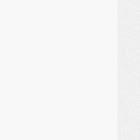
ercato
- Un troisième prêt bouclé par le PSG
LUNDI 27 JUILLET
odcast
- Podcast CulturePSG à 22h : Mercato (Barcola, Diomande, etc)
ercato
- La prolongation de Dembélé au PSG dans la dernière ligne droite
lub
- Le PSG a fait sa reprise avec... 9 joueurs
és. sociaux
- Les Portugais du PSG réunis pendant leurs vacances
ercato
- Le PSG avance sur la piste Suzuki
ercato
- Après Digne, un autre défenseur en approche au PSG ?
lub
- Une petite quinzaine de joueurs attendus pour la reprise de l'entraînement du PSG
DIMANCHE 26 JUILLET
ercato
- Le PSG lâche Diomande et tacle des demandes « totalement disproportionnés »
lub
- [Avant la reprise] Les tauliers de la saison passée
lub
- Barcola refuse de prolonger au PSG
ercato
- Luis Enrique derrière l'intérêt du PSG pour Rodri ?
ercato
- Le transfert de Kolo Muani enfin débloqué ?
ercato
- Le PSG n'est plus en pole pour Diomande, mais pas hors-jeu
SAMEDI 25 JUILLET