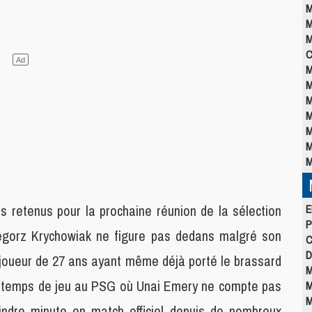
M
M
M
C
M
M
M
M
M
M
M
rs retenus pour la prochaine réunion de la sélection
E
P
zegorz Krychowiak ne figure pas dedans malgré son
C
D
e joueur de 27 ans ayant même déjà porté le brassard
M
de temps de jeu au PSG où Unai Emery ne compte pas
M
M
oindre minute en match officiel depuis de nombreux