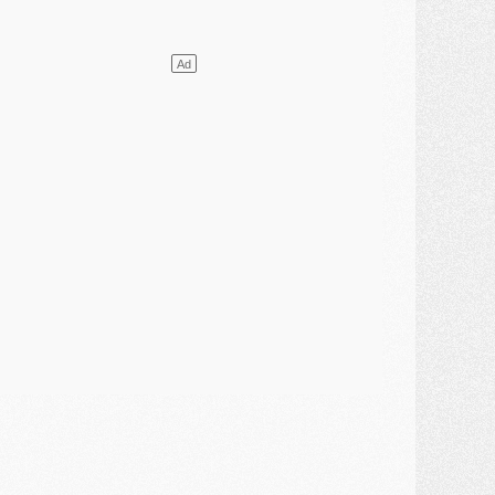
ercato
- Le PSG presserait Ferran Torres de se décider, deux pistes de secours
lub
- Déguisements, shopping, double scouting, Luis Campos dévoile ses méthodes
ercato
- Kroupi retiré du mercato
ercato
- Enfin une avancée dans le transfert d'Akliouche
MERCREDI 29 JUILLET
ercato
- Ferran Torres priorité du PSG, mais ouvert à tout
ercato
- Première offre de Liverpool en approche pour Barcola
ercato
- Le montant du transfert de Kolo Muani se précise, la formule aussi
ercato
- Kolo Muani attendu en Italie, son transfert débloqué
ercato
- Monaco a encore repoussé une offre du PSG pour Akliouche
ercato
- Liverpool presque d'accord avec Barcola, le PSG pas du tout
ercato
- Moment décisif pour le transfert de Kolo Muani
MARDI 28 JUILLET
ercato
- Des intermédiaires ont tenté de relancer Diomande au PSG
lub
- Au moins neuf jeunes conviés à l'entraînement des pros
ercato
- Une partie du communiqué du PSG sur Diomande expliquée
ercato
- Barcola futur plus gros transfert de l'été ?
ormation
- Retour sur la saison des U17 du PSG en 7 chiffres clés
lub
- Le PSG connaît ses premiers matches de septembre