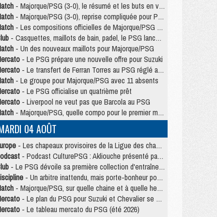
atch
- Majorque/PSG (3-0), le résumé et les buts en video
atch
- Majorque/PSG (3-0), reprise compliquée pour Paris
atch
- Les compositions officielles de Majorque/PSG avec Kvara et de nombreux jeunes
lub
- Casquettes, maillots de bain, padel, le PSG lance sa collection été
atch
- Un des nouveaux maillots pour Majorque/PSG
ercato
- Le PSG prépare une nouvelle offre pour Suzuki
ercato
- Le transfert de Ferran Torres au PSG réglé avant le 12 août ?
atch
- Le groupe pour Majorque/PSG avec 11 absents
ercato
- Le PSG officialise un quatrième prêt
ercato
- Liverpool ne veut pas que Barcola au PSG
atch
- Majorque/PSG, quelle compo pour le premier match de la saison 2026/27 ?
MARDI 04 AOÛT
urope
- Les chapeaux provisoires de la Ligue des champions 2026/27
odcast
- Podcast CulturePSG : Akliouche présenté par un fan de Monaco
lub
- Le PSG dévoile sa première collection d'entraînement pour 2026/2027
iscipline
- Un arbitre inattendu, mais porte-bonheur pour Lens/PSG
atch
- Majorque/PSG, sur quelle chaine et à quelle heure regarder le match ?
ercato
- Le plan du PSG pour Suzuki et Chevalier se précise
ercato
- Le tableau mercato du PSG (été 2026)