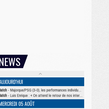
NEWS
AUJOURD'HUI
atch
- Majorque/PSG (3-0), les performances individuelles
atch
- Luis Enrique : « On attend le retour de nos internationaux »
MERCREDI 05 AOÛT