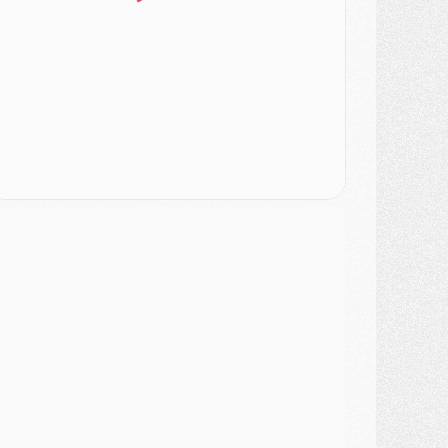
SAMEDI 01 AOÛT
ercato
- L'agent de Mika Godts confirme un accord avec le PSG
lub
- Quels numéros de maillot pour Akliouche et Digne au PSG ?
atch
- Un hommage prévu lors de Brest/PSG
ercato
- Le PSG et le Barça ont rendez-vous pour Ferran Torres
ercato
- Guéla Doué dans les listes du PSG
ercato
- Le transfert de Mika Godts au PSG en bonne voie
VENDREDI 31 JUILLET
atch
- Un diffuseur annoncé pour les deux premiers matchs amicaux du PSG
ercato
- Le transfert d'Akliouche au PSG bouclé, le montant se précise
lub
- Un retour majeur dans le groupe du PSG
lub
- [MAJ] Ndjantou et deux jeunes du PSG annoncés dans un tournoi U21
ercato
- L'étonnante piste Suzuki confirmée et onéreuse
JEUDI 30 JUILLET
élections
- Ancelotti fait le ménage au Brésil mais veut garder Marquinhos
ercato
- Le statu quo du milieu du PSG se précise
lub
- Le PSG plutôt que la FIFA pour Al-Khelaïfi, poussé par l'UEFA ?