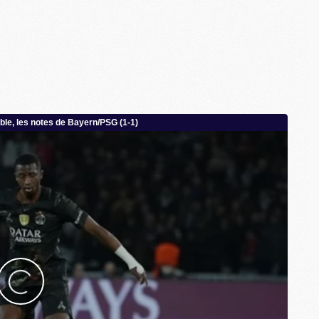
M
C
M
M
M
M
M
M
M
M
M
M
C
M
M
F
C