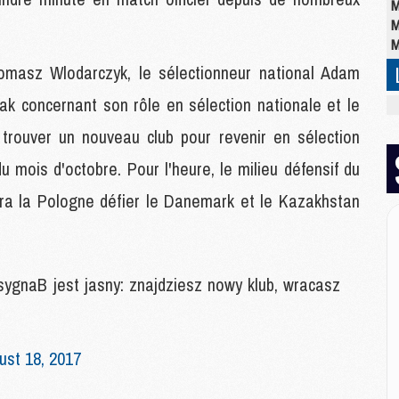
M
M
M
omasz Wlodarczyk, le sélectionneur national Adam
k concernant son rôle en sélection nationale et le
M
M
e trouver un nouveau club pour revenir en sélection
C
M
u mois d'octobre. Pour l'heure, le milieu défensif du
C
era la Pologne défier le Danemark et le Kazakhstan
M
M
E
gnaB jest jasny: znajdziesz nowy klub, wracasz
M
M
M
ust 18, 2017
C
M