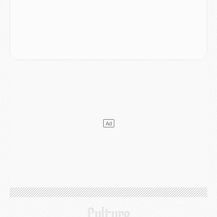
Match
- Podcast CulturePSG : Mercato (Godts, Suzuki, Akliouche, Barcola, etc)
Mercato
- L'Ajax attend bien plus de 45M pour Mika Godts
Club
- Quatre retours importants dans le groupe du PSG, et un plus discret
Mercato
- Ayari file en Ligue 2
Club
- Le PSG s'associe avec un géant de la tech
Mercato
- Vu d'Italie, le transfert de Suzuki au PSG est bien engagé
Mercato
- Ferran Torres ne serait pas à vendre, mais...
Europe
- Gros coup dur pour Aston Villa avant de croiser le PSG
DIMANCHE 02 AOÛT
Mercato
- Le transfert de Kolo Muani à la Juventus est officiel
Mercato
- [MAJ] Le PSG a fait une grosse offre à Parme pour Suzuki
Mercato
- Le PSG a envoyé une première offre pour Mika Godts
Club
- Après Pacho, d'autres retours en vue
Mercato
- Changement de dernière minute pour Kolo Muani
SAMEDI 01 AOÛT
Mercato
- L'agent de Mika Godts confirme un accord avec le PSG
Club
- Quels numéros de maillot pour Akliouche et Digne au PSG ?
Match
- Un hommage prévu lors de Brest/PSG