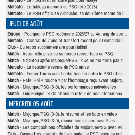
Mercato
- Le PSG avait un autre plan pour Mbaye
Mercato
- Le tableau mercato du PSG (été 2026)
Mercato
- Le PSG officialise Akliouche, sa deuxième recrue de l’été
JEUDI 06 AOÛT
Europe
- Pourquoi le PSG redémarre 2026/27 au 4e rang du coefficient UEFA
Mercato
- Contrat de 7 ans et transfert record pour Diomandé loin du PSG
Club
- Du repos supplémentaire pour Hakimi
Match
- Aston Villa privé de sa recrue record face au PSG
Match
- Ndjantou après Majorque/PSG : « Je ne me mets pas de plafond »
Mercato
- La deuxième recrue du PSG arrive
Mercato
- Ferran Torres aurait enfin tranché entre le PSG et le Barça
Match
- Rafel Pol « touché » par l'hommage reçu avant Majorque/PSG
Match
- Majorque/PSG (3-0), les performances individuelles
Match
- Luis Enrique : « On attend le retour de nos internationaux »
MERCREDI 05 AOÛT
Match
- Majorque/PSG (3-0), le résumé et les buts en video
Match
- Majorque/PSG (3-0), reprise compliquée pour Paris
Match
- Les compositions officielles de Majorque/PSG avec Kvara et de nombreux jeunes
Club
- Casquettes, maillots de bain, padel, le PSG lance sa collection été