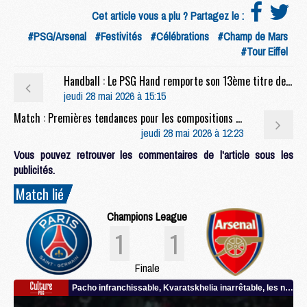
Cet article vous a plu ? Partagez le :
#PSG/Arsenal
#Festivités
#Célébrations
#Champ de Mars
#Tour Eiffel
Handball : Le PSG Hand remporte son 13ème titre de champion en balayant son rival nantais (34-31)
jeudi 28 mai 2026 à 15:15
Match : Premières tendances pour les compositions de la finale PSG/Arsenal
jeudi 28 mai 2026 à 12:23
Vous pouvez retrouver les commentaires de l'article sous les
publicités.
Match lié
Champions League
1
1
Finale