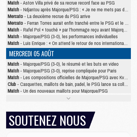
Match
- Aston Villa privé de sa recrue record face au PSG
Match
- Ndjantou après Majorque/PSG : « Je ne me mets pas de plafond »
Mercato
- La deuxième recrue du PSG arrive
Mercato
- Ferran Torres aurait enfin tranché entre le PSG et le Barça
Match
- Rafel Pol « touché » par l'hommage reçu avant Majorque/PSG
Match
- Majorque/PSG (3-0), les performances individuelles
Match
- Luis Enrique : « On attend le retour de nos internationaux »
MERCREDI 05 AOÛT
Match
- Majorque/PSG (3-0), le résumé et les buts en video
Match
- Majorque/PSG (3-0), reprise compliquée pour Paris
Match
- Les compositions officielles de Majorque/PSG avec Kvara et de nombreux jeunes
Club
- Casquettes, maillots de bain, padel, le PSG lance sa collection été
Match
- Un des nouveaux maillots pour Majorque/PSG
Mercato
- Le PSG prépare une nouvelle offre pour Suzuki
Mercato
- Le transfert de Ferran Torres au PSG réglé avant le 12 août ?
Match
- Le groupe pour Majorque/PSG avec 11 absents
SOUTENEZ NOUS
Mercato
- Le PSG officialise un quatrième prêt
Mercato
- Liverpool ne veut pas que Barcola au PSG
Match
- Majorque/PSG, quelle compo pour le premier match de la saison 2026/27 ?