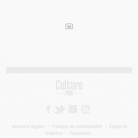
DIMANCHE 02 AOÛT
Mercato
- Le transfert de Kolo Muani à la Juventus est officiel
Mercato
- [MAJ] Le PSG a fait une grosse offre à Parme pour Suzuki
Mercato
- Le PSG a envoyé une première offre pour Mika Godts
Club
- Après Pacho, d'autres retours en vue
Mercato
- Changement de dernière minute pour Kolo Muani
SAMEDI 01 AOÛT
Mercato
- L'agent de Mika Godts confirme un accord avec le PSG
Club
- Quels numéros de maillot pour Akliouche et Digne au PSG ?
Match
- Un hommage prévu lors de Brest/PSG
Mercato
- Le PSG et le Barça ont rendez-vous pour Ferran Torres
Mercato
- Guéla Doué dans les listes du PSG
Mercato
- Le transfert de Mika Godts au PSG en bonne voie
VENDREDI 31 JUILLET
Match
- Un diffuseur annoncé pour les deux premiers matchs amicaux du PSG
Mentions légales
-
Politique de confidentialité
-
Équipe de
Mercato
- Le transfert d'Akliouche au PSG bouclé, le montant se précise
rédaction
-
Partenaires
Club
- Un retour majeur dans le groupe du PSG