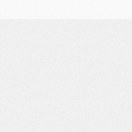
Club
- [MAJ] Ndjantou et deux jeunes du PSG annoncés dans un tournoi U21
Mercato
- L'étonnante piste Suzuki confirmée et onéreuse
JEUDI 30 JUILLET
Sélections
- Ancelotti fait le ménage au Brésil mais veut garder Marquinhos
Mercato
- Le statu quo du milieu du PSG se précise
Club
- Le PSG plutôt que la FIFA pour Al-Khelaïfi, poussé par l'UEFA ?
Mercato
- Le PSG presserait Ferran Torres de se décider, deux pistes de secours
Club
- Déguisements, shopping, double scouting, Luis Campos dévoile ses méthodes
Mercato
- Kroupi retiré du mercato
Mercato
- Enfin une avancée dans le transfert d'Akliouche
MERCREDI 29 JUILLET
Mercato
- Ferran Torres priorité du PSG, mais ouvert à tout
Mercato
- Première offre de Liverpool en approche pour Barcola
Mercato
- Le montant du transfert de Kolo Muani se précise, la formule aussi
Mercato
- Kolo Muani attendu en Italie, son transfert débloqué
Mercato
- Monaco a encore repoussé une offre du PSG pour Akliouche
Mercato
- Liverpool presque d'accord avec Barcola, le PSG pas du tout
Mercato
- Moment décisif pour le transfert de Kolo Muani