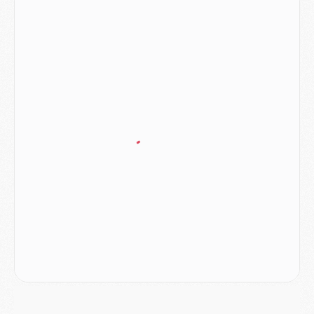
MARDI 04 AOÛT
Europe
- Les chapeaux provisoires de la Ligue des champions 2026/27
Podcast
- Podcast CulturePSG : Akliouche présenté par un fan de Monaco
Club
- Le PSG dévoile sa première collection d'entraînement pour 2026/2027
Discipline
- Un arbitre inattendu, mais porte-bonheur pour Lens/PSG
Match
- Majorque/PSG, sur quelle chaine et à quelle heure regarder le match ?
Mercato
- Le plan du PSG pour Suzuki et Chevalier se précise
Mercato
- L'Ajax refuse la première offre du PSG pour Godts
Mercato
- Le PSG veut accélérer, Ferran Torres temporise
Mercato
- Liverpool encore très loin du compte pour Barcola
LUNDI 03 AOÛT
Match
- Podcast CulturePSG : Mercato (Godts, Suzuki, Akliouche, Barcola, etc)
Mercato
- L'Ajax attend bien plus de 45M pour Mika Godts
Club
- Quatre retours importants dans le groupe du PSG, et un plus discret
Mercato
- Ayari file en Ligue 2
Club
- Le PSG s'associe avec un géant de la tech
Mercato
- Vu d'Italie, le transfert de Suzuki au PSG est bien engagé
Mercato
- Ferran Torres ne serait pas à vendre, mais...
Europe
- Gros coup dur pour Aston Villa avant de croiser le PSG