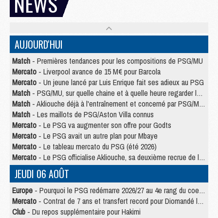
NEWS
AUJOURD'HUI
Match
- Premières tendances pour les compositions de PSG/MU
Mercato
- Liverpool avance de 15 M€ pour Barcola
Mercato
- Un jeune lancé par Luis Enrique fait ses adieux au PSG
Match
- PSG/MU, sur quelle chaine et à quelle heure regarder le match ?
Match
- Akliouche déjà à l'entraînement et concerné par PSG/MU ?
Match
- Les maillots de PSG/Aston Villa connus
Mercato
- Le PSG va augmenter son offre pour Godts
Mercato
- Le PSG avait un autre plan pour Mbaye
Mercato
- Le tableau mercato du PSG (été 2026)
Mercato
- Le PSG officialise Akliouche, sa deuxième recrue de l’été
JEUDI 06 AOÛT
Europe
- Pourquoi le PSG redémarre 2026/27 au 4e rang du coefficient UEFA
Mercato
- Contrat de 7 ans et transfert record pour Diomandé loin du PSG
Club
- Du repos supplémentaire pour Hakimi