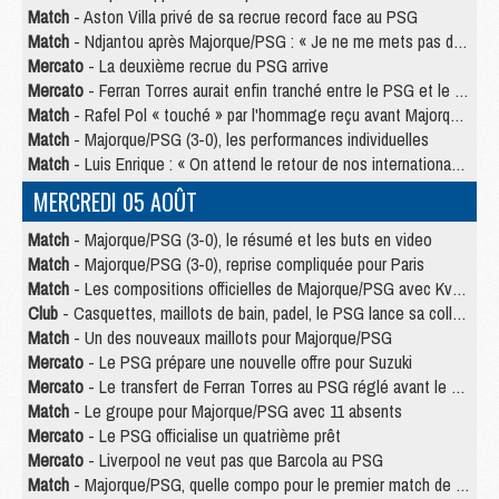
Match
- Aston Villa privé de sa recrue record face au PSG
Match
- Ndjantou après Majorque/PSG : « Je ne me mets pas de plafond »
Mercato
- La deuxième recrue du PSG arrive
Mercato
- Ferran Torres aurait enfin tranché entre le PSG et le Barça
Match
- Rafel Pol « touché » par l'hommage reçu avant Majorque/PSG
Match
- Majorque/PSG (3-0), les performances individuelles
Match
- Luis Enrique : « On attend le retour de nos internationaux »
MERCREDI 05 AOÛT
Match
- Majorque/PSG (3-0), le résumé et les buts en video
Match
- Majorque/PSG (3-0), reprise compliquée pour Paris
Match
- Les compositions officielles de Majorque/PSG avec Kvara et de nombreux jeunes
Club
- Casquettes, maillots de bain, padel, le PSG lance sa collection été
Match
- Un des nouveaux maillots pour Majorque/PSG
Mercato
- Le PSG prépare une nouvelle offre pour Suzuki
Mercato
- Le transfert de Ferran Torres au PSG réglé avant le 12 août ?
Match
- Le groupe pour Majorque/PSG avec 11 absents
Mercato
- Le PSG officialise un quatrième prêt
Mercato
- Liverpool ne veut pas que Barcola au PSG
Match
- Majorque/PSG, quelle compo pour le premier match de la saison 2026/27 ?