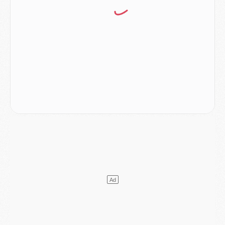
Mercato
- Ferran Torres ne serait pas à vendre, mais...
Europe
- Gros coup dur pour Aston Villa avant de croiser le PSG
DIMANCHE 02 AOÛT
Mercato
- Le transfert de Kolo Muani à la Juventus est officiel
Mercato
- [MAJ] Le PSG a fait une grosse offre à Parme pour Suzuki
Mercato
- Le PSG a envoyé une première offre pour Mika Godts
Club
- Après Pacho, d'autres retours en vue
Mercato
- Changement de dernière minute pour Kolo Muani
SAMEDI 01 AOÛT
Mercato
- L'agent de Mika Godts confirme un accord avec le PSG
Club
- Quels numéros de maillot pour Akliouche et Digne au PSG ?
Match
- Un hommage prévu lors de Brest/PSG
Mercato
- Le PSG et le Barça ont rendez-vous pour Ferran Torres
Mercato
- Guéla Doué dans les listes du PSG
Mercato
- Le transfert de Mika Godts au PSG en bonne voie
VENDREDI 31 JUILLET
Match
- Un diffuseur annoncé pour les deux premiers matchs amicaux du PSG