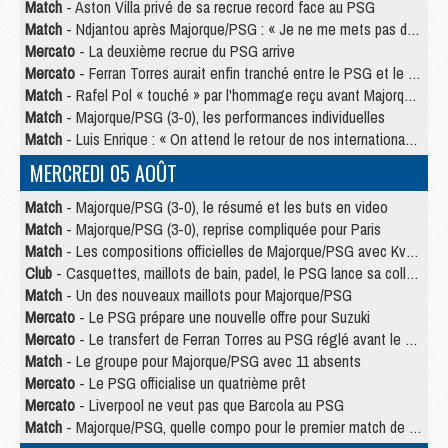
Match
- Aston Villa privé de sa recrue record face au PSG
Match
- Ndjantou après Majorque/PSG : « Je ne me mets pas de plafond »
Mercato
- La deuxième recrue du PSG arrive
Mercato
- Ferran Torres aurait enfin tranché entre le PSG et le Barça
Match
- Rafel Pol « touché » par l'hommage reçu avant Majorque/PSG
Match
- Majorque/PSG (3-0), les performances individuelles
Match
- Luis Enrique : « On attend le retour de nos internationaux »
MERCREDI 05 AOÛT
Match
- Majorque/PSG (3-0), le résumé et les buts en video
Match
- Majorque/PSG (3-0), reprise compliquée pour Paris
Match
- Les compositions officielles de Majorque/PSG avec Kvara et de nombreux jeunes
Club
- Casquettes, maillots de bain, padel, le PSG lance sa collection été
Match
- Un des nouveaux maillots pour Majorque/PSG
Mercato
- Le PSG prépare une nouvelle offre pour Suzuki
Mercato
- Le transfert de Ferran Torres au PSG réglé avant le 12 août ?
Match
- Le groupe pour Majorque/PSG avec 11 absents
Mercato
- Le PSG officialise un quatrième prêt
Mercato
- Liverpool ne veut pas que Barcola au PSG
Match
- Majorque/PSG, quelle compo pour le premier match de la saison 2026/27 ?