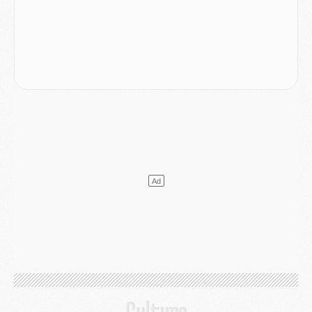
DIMANCHE 02 AOÛT
Mercato
- Le transfert de Kolo Muani à la Juventus est officiel
Mercato
- [MAJ] Le PSG a fait une grosse offre à Parme pour Suzuki
Mercato
- Le PSG a envoyé une première offre pour Mika Godts
Club
- Après Pacho, d'autres retours en vue
Mercato
- Changement de dernière minute pour Kolo Muani
SAMEDI 01 AOÛT
Mercato
- L'agent de Mika Godts confirme un accord avec le PSG
Club
- Quels numéros de maillot pour Akliouche et Digne au PSG ?
Match
- Un hommage prévu lors de Brest/PSG
Mercato
- Le PSG et le Barça ont rendez-vous pour Ferran Torres
Mercato
- Guéla Doué dans les listes du PSG
Mercato
- Le transfert de Mika Godts au PSG en bonne voie
VENDREDI 31 JUILLET
Match
- Un diffuseur annoncé pour les deux premiers matchs amicaux du PSG
Mercato
- Le transfert d'Akliouche au PSG bouclé, le montant se précise
Club
- Un retour majeur dans le groupe du PSG