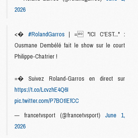
2026
<�
#RolandGarros
| = "ICI C'EST..." :
Ousmane Dembélé fait le show sur le court
Philippe-Chatrier !
=� Suivez Roland-Garros en direct sur
https://t.co/LcvzhE4Q6I
pic.twitter.com/P7BOtlEfCC
— francetvsport (@francetvsport)
June 1,
2026