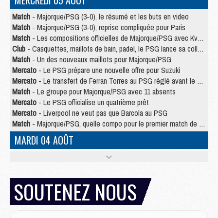
MERCREDI 05 AOÛT
Match
- Majorque/PSG (3-0), le résumé et les buts en video
Match
- Majorque/PSG (3-0), reprise compliquée pour Paris
Match
- Les compositions officielles de Majorque/PSG avec Kvara et de nombreux jeunes
Club
- Casquettes, maillots de bain, padel, le PSG lance sa collection été
Match
- Un des nouveaux maillots pour Majorque/PSG
Mercato
- Le PSG prépare une nouvelle offre pour Suzuki
Mercato
- Le transfert de Ferran Torres au PSG réglé avant le 12 août ?
Match
- Le groupe pour Majorque/PSG avec 11 absents
Mercato
- Le PSG officialise un quatrième prêt
Mercato
- Liverpool ne veut pas que Barcola au PSG
Match
- Majorque/PSG, quelle compo pour le premier match de la saison 2026/27 ?
MARDI 04 AOÛT
Europe
- Les chapeaux provisoires de la Ligue des champions 2026/27
Podcast
- Podcast CulturePSG : Akliouche présenté par un fan de Monaco
Club
- Le PSG dévoile sa première collection d'entraînement pour 2026/2027
SOUTENEZ NOUS
Discipline
- Un arbitre inattendu, mais porte-bonheur pour Lens/PSG
Match
- Majorque/PSG, sur quelle chaine et à quelle heure regarder le match ?
Mercato
- Le plan du PSG pour Suzuki et Chevalier se précise