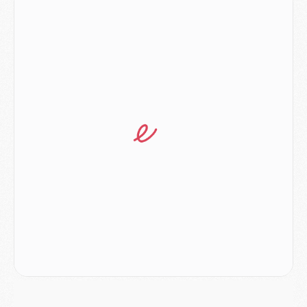
Mercato
- L'Ajax refuse la première offre du PSG pour Godts
Mercato
- Le PSG veut accélérer, Ferran Torres temporise
Mercato
- Liverpool encore très loin du compte pour Barcola
LUNDI 03 AOÛT
Match
- Podcast CulturePSG : Mercato (Godts, Suzuki, Akliouche, Barcola, etc)
Mercato
- L'Ajax attend bien plus de 45M pour Mika Godts
Club
- Quatre retours importants dans le groupe du PSG, et un plus discret
Mercato
- Ayari file en Ligue 2
Club
- Le PSG s'associe avec un géant de la tech
Mercato
- Vu d'Italie, le transfert de Suzuki au PSG est bien engagé
Mercato
- Ferran Torres ne serait pas à vendre, mais...
Europe
- Gros coup dur pour Aston Villa avant de croiser le PSG
DIMANCHE 02 AOÛT
Mercato
- Le transfert de Kolo Muani à la Juventus est officiel
Mercato
- [MAJ] Le PSG a fait une grosse offre à Parme pour Suzuki
Mercato
- Le PSG a envoyé une première offre pour Mika Godts
Club
- Après Pacho, d'autres retours en vue
Mercato
- Changement de dernière minute pour Kolo Muani