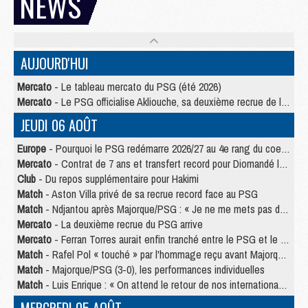
NEWS
AUJOURD'HUI
Mercato
- Le tableau mercato du PSG (été 2026)
Mercato
- Le PSG officialise Akliouche, sa deuxième recrue de l’été
JEUDI 06 AOÛT
Europe
- Pourquoi le PSG redémarre 2026/27 au 4e rang du coefficient UEFA
Mercato
- Contrat de 7 ans et transfert record pour Diomandé loin du PSG
Club
- Du repos supplémentaire pour Hakimi
Match
- Aston Villa privé de sa recrue record face au PSG
Match
- Ndjantou après Majorque/PSG : « Je ne me mets pas de plafond »
Mercato
- La deuxième recrue du PSG arrive
Mercato
- Ferran Torres aurait enfin tranché entre le PSG et le Barça
Match
- Rafel Pol « touché » par l'hommage reçu avant Majorque/PSG
Match
- Majorque/PSG (3-0), les performances individuelles
Match
- Luis Enrique : « On attend le retour de nos internationaux »