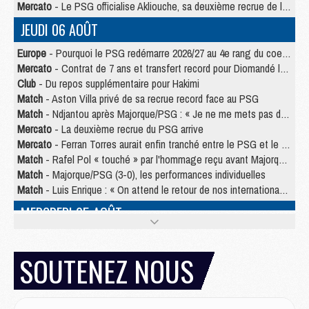
Mercato
- Le PSG officialise Akliouche, sa deuxième recrue de l’été
JEUDI 06 AOÛT
Europe
- Pourquoi le PSG redémarre 2026/27 au 4e rang du coefficient UEFA
Mercato
- Contrat de 7 ans et transfert record pour Diomandé loin du PSG
Club
- Du repos supplémentaire pour Hakimi
Match
- Aston Villa privé de sa recrue record face au PSG
Match
- Ndjantou après Majorque/PSG : « Je ne me mets pas de plafond »
Mercato
- La deuxième recrue du PSG arrive
Mercato
- Ferran Torres aurait enfin tranché entre le PSG et le Barça
Match
- Rafel Pol « touché » par l'hommage reçu avant Majorque/PSG
Match
- Majorque/PSG (3-0), les performances individuelles
Match
- Luis Enrique : « On attend le retour de nos internationaux »
MERCREDI 05 AOÛT
Match
- Majorque/PSG (3-0), le résumé et les buts en video
Match
- Majorque/PSG (3-0), reprise compliquée pour Paris
SOUTENEZ NOUS
Match
- Les compositions officielles de Majorque/PSG avec Kvara et de nombreux jeunes
Club
- Casquettes, maillots de bain, padel, le PSG lance sa collection été
Match
- Un des nouveaux maillots pour Majorque/PSG