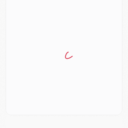
Mercato
- Le PSG prépare une nouvelle offre pour Suzuki
Mercato
- Le transfert de Ferran Torres au PSG réglé avant le 12 août ?
Match
- Le groupe pour Majorque/PSG avec 11 absents
Mercato
- Le PSG officialise un quatrième prêt
Mercato
- Liverpool ne veut pas que Barcola au PSG
Match
- Majorque/PSG, quelle compo pour le premier match de la saison 2026/27 ?
MARDI 04 AOÛT
Europe
- Les chapeaux provisoires de la Ligue des champions 2026/27
Podcast
- Podcast CulturePSG : Akliouche présenté par un fan de Monaco
Club
- Le PSG dévoile sa première collection d'entraînement pour 2026/2027
Discipline
- Un arbitre inattendu, mais porte-bonheur pour Lens/PSG
Match
- Majorque/PSG, sur quelle chaine et à quelle heure regarder le match ?
Mercato
- Le plan du PSG pour Suzuki et Chevalier se précise
Mercato
- L'Ajax refuse la première offre du PSG pour Godts
Mercato
- Le PSG veut accélérer, Ferran Torres temporise
Mercato
- Liverpool encore très loin du compte pour Barcola
LUNDI 03 AOÛT
Match
- Podcast CulturePSG : Mercato (Godts, Suzuki, Akliouche, Barcola, etc)