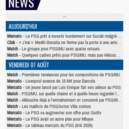
NEWS
AUJOURD'HUI
Mercato
- Le PSG prêt à investir lourdement sur Suzuki malgré Safonov et Chevalier
Club
- « J’irai », Medhi Benatia ne ferme pas la porte à une arrivée au PSG
Match
- Le groupe pour PSG/MU avec quatre retours
Match
- Quelques cadres prêts pour PSG/MU, mais pas Akliouche ?
VENDREDI 07 AOÛT
Match
- Premières tendances pour les compositions de PSG/MU
Mercato
- Liverpool avance de 15 M€ pour Barcola
Mercato
- Un jeune lancé par Luis Enrique fait ses adieux au PSG
Match
- PSG/MU, sur quelle chaine et à quelle heure regarder le match ?
Match
- Akliouche déjà à l'entraînement et concerné par PSG/MU ?
Match
- Les maillots de PSG/Aston Villa connus
Mercato
- Le PSG va augmenter son offre pour Godts
Mercato
- Le PSG avait un autre plan pour Mbaye
Mercato
- Le tableau mercato du PSG (été 2026)