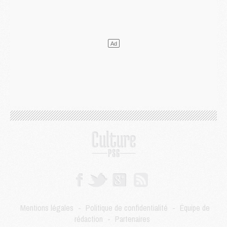
Mercato
- L'Ajax attend bien plus de 45M pour Mika Godts
Club
- Quatre retours importants dans le groupe du PSG, et un plus discret
Mercato
- Ayari file en Ligue 2
Club
- Le PSG s'associe avec un géant de la tech
Mercato
- Vu d'Italie, le transfert de Suzuki au PSG est bien engagé
Mercato
- Ferran Torres ne serait pas à vendre, mais...
Europe
- Gros coup dur pour Aston Villa avant de croiser le PSG
DIMANCHE 02 AOÛT
Mercato
- Le transfert de Kolo Muani à la Juventus est officiel
Mercato
- [MAJ] Le PSG a fait une grosse offre à Parme pour Suzuki
Mercato
- Le PSG a envoyé une première offre pour Mika Godts
Club
- Après Pacho, d'autres retours en vue
Mercato
- Changement de dernière minute pour Kolo Muani
SAMEDI 01 AOÛT
Mercato
- L'agent de Mika Godts confirme un accord avec le PSG
Club
- Quels numéros de maillot pour Akliouche et Digne au PSG ?
Match
- Un hommage prévu lors de Brest/PSG
Mentions légales
-
Politique de confidentialité
-
Équipe de
Mercato
- Le PSG et le Barça ont rendez-vous pour Ferran Torres
rédaction
-
Partenaires
Mercato
- Guéla Doué dans les listes du PSG