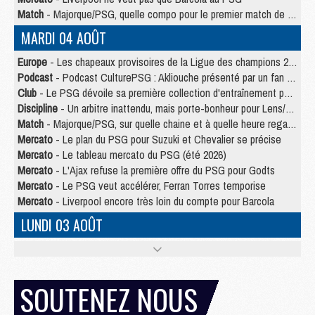
Match
- Majorque/PSG, quelle compo pour le premier match de la saison 2026/27 ?
MARDI 04 AOÛT
Europe
- Les chapeaux provisoires de la Ligue des champions 2026/27
Podcast
- Podcast CulturePSG : Akliouche présenté par un fan de Monaco
Club
- Le PSG dévoile sa première collection d'entraînement pour 2026/2027
Discipline
- Un arbitre inattendu, mais porte-bonheur pour Lens/PSG
Match
- Majorque/PSG, sur quelle chaine et à quelle heure regarder le match ?
Mercato
- Le plan du PSG pour Suzuki et Chevalier se précise
Mercato
- Le tableau mercato du PSG (été 2026)
Mercato
- L'Ajax refuse la première offre du PSG pour Godts
Mercato
- Le PSG veut accélérer, Ferran Torres temporise
Mercato
- Liverpool encore très loin du compte pour Barcola
LUNDI 03 AOÛT
Match
- Podcast CulturePSG : Mercato (Godts, Suzuki, Akliouche, Barcola, etc)
Mercato
- L'Ajax attend bien plus de 45M pour Mika Godts
Club
- Quatre retours importants dans le groupe du PSG, et un plus discret
SOUTENEZ NOUS
Mercato
- Ayari file en Ligue 2
Club
- Le PSG s'associe avec un géant de la tech