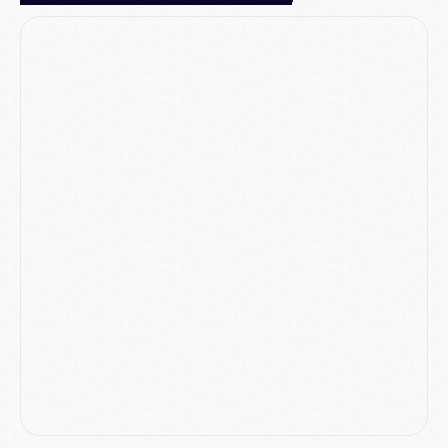
Mercato
- Vu d'Italie, le transfert de Suzuki au PSG est bien engagé
Mercato
- Ferran Torres ne serait pas à vendre, mais...
Europe
- Gros coup dur pour Aston Villa avant de croiser le PSG
DIMANCHE 02 AOÛT
Mercato
- Le transfert de Kolo Muani à la Juventus est officiel
Mercato
- [MAJ] Le PSG a fait une grosse offre à Parme pour Suzuki
Mercato
- Le PSG a envoyé une première offre pour Mika Godts
Club
- Après Pacho, d'autres retours en vue
Mercato
- Changement de dernière minute pour Kolo Muani
SAMEDI 01 AOÛT
Mercato
- L'agent de Mika Godts confirme un accord avec le PSG
Club
- Quels numéros de maillot pour Akliouche et Digne au PSG ?
Match
- Un hommage prévu lors de Brest/PSG
Mercato
- Le PSG et le Barça ont rendez-vous pour Ferran Torres
Mercato
- Guéla Doué dans les listes du PSG
Mercato
- Le transfert de Mika Godts au PSG en bonne voie
VENDREDI 31 JUILLET