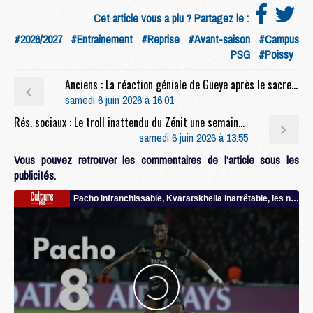
Cet article vous a plu ? Partagez le :
#2026/2027
#Entraînement
#Reprise
#Avant-saison
#Campus
PSG
#Poissy
Anciens : La réaction géniale de Gueye après le sacre du PSG
samedi 6 juin 2026 à 16:01
Rés. sociaux : Le troll inattendu du Zénit une semaine après PSG/Arsenal
samedi 6 juin 2026 à 13:55
Vous pouvez retrouver les commentaires de l'article sous les
publicités.