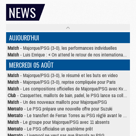
NEWS
AUJOURD'HUI
Match
- Majorque/PSG (3-0), les performances individuelles
Match
- Luis Enrique : « On attend le retour de nos internationaux »
MERCREDI 05 AOÛT
Match
- Majorque/PSG (3-0), le résumé et les buts en video
Match
- Majorque/PSG (3-0), reprise compliquée pour Paris
Match
- Les compositions officielles de Majorque/PSG avec Kvara et de nombreux jeunes
Club
- Casquettes, maillots de bain, padel, le PSG lance sa collection été
Match
- Un des nouveaux maillots pour Majorque/PSG
Mercato
- Le PSG prépare une nouvelle offre pour Suzuki
Mercato
- Le transfert de Ferran Torres au PSG réglé avant le 12 août ?
Match
- Le groupe pour Majorque/PSG avec 11 absents
Mercato
- Le PSG officialise un quatrième prêt
Mercato
- Liverpool ne veut pas que Barcola au PSG