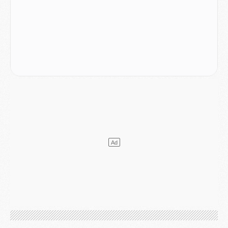
Club
- Quels numéros de maillot pour Akliouche et Digne au PSG ?
Match
- Un hommage prévu lors de Brest/PSG
Mercato
- Le PSG et le Barça ont rendez-vous pour Ferran Torres
Mercato
- Guéla Doué dans les listes du PSG
Mercato
- Le transfert de Mika Godts au PSG en bonne voie
VENDREDI 31 JUILLET
Match
- Un diffuseur annoncé pour les deux premiers matchs amicaux du PSG
Mercato
- Le transfert d'Akliouche au PSG bouclé, le montant se précise
Club
- Un retour majeur dans le groupe du PSG
Club
- [MAJ] Ndjantou et deux jeunes du PSG annoncés dans un tournoi U21
Mercato
- L'étonnante piste Suzuki confirmée et onéreuse
JEUDI 30 JUILLET
Sélections
- Ancelotti fait le ménage au Brésil mais veut garder Marquinhos
Mercato
- Le statu quo du milieu du PSG se précise
Club
- Le PSG plutôt que la FIFA pour Al-Khelaïfi, poussé par l'UEFA ?
Mercato
- Le PSG presserait Ferran Torres de se décider, deux pistes de secours
Club
- Déguisements, shopping, double scouting, Luis Campos dévoile ses méthodes
Mercato
- Kroupi retiré du mercato