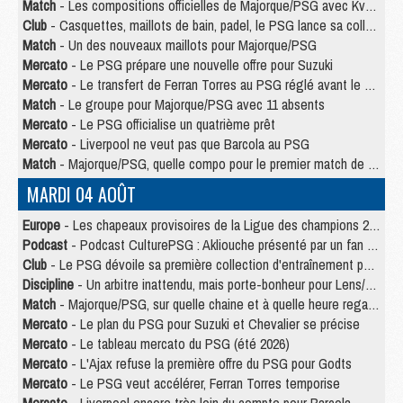
Match
- Les compositions officielles de Majorque/PSG avec Kvara et de nombreux jeunes
Club
- Casquettes, maillots de bain, padel, le PSG lance sa collection été
Match
- Un des nouveaux maillots pour Majorque/PSG
Mercato
- Le PSG prépare une nouvelle offre pour Suzuki
Mercato
- Le transfert de Ferran Torres au PSG réglé avant le 12 août ?
Match
- Le groupe pour Majorque/PSG avec 11 absents
Mercato
- Le PSG officialise un quatrième prêt
Mercato
- Liverpool ne veut pas que Barcola au PSG
Match
- Majorque/PSG, quelle compo pour le premier match de la saison 2026/27 ?
MARDI 04 AOÛT
Europe
- Les chapeaux provisoires de la Ligue des champions 2026/27
Podcast
- Podcast CulturePSG : Akliouche présenté par un fan de Monaco
Club
- Le PSG dévoile sa première collection d'entraînement pour 2026/2027
Discipline
- Un arbitre inattendu, mais porte-bonheur pour Lens/PSG
Match
- Majorque/PSG, sur quelle chaine et à quelle heure regarder le match ?
Mercato
- Le plan du PSG pour Suzuki et Chevalier se précise
Mercato
- Le tableau mercato du PSG (été 2026)
Mercato
- L'Ajax refuse la première offre du PSG pour Godts
Mercato
- Le PSG veut accélérer, Ferran Torres temporise
Mercato
- Liverpool encore très loin du compte pour Barcola