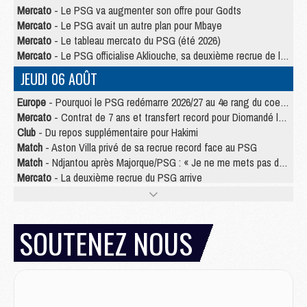
Mercato
- Le PSG va augmenter son offre pour Godts
Mercato
- Le PSG avait un autre plan pour Mbaye
Mercato
- Le tableau mercato du PSG (été 2026)
Mercato
- Le PSG officialise Akliouche, sa deuxième recrue de l’été
JEUDI 06 AOÛT
Europe
- Pourquoi le PSG redémarre 2026/27 au 4e rang du coefficient UEFA
Mercato
- Contrat de 7 ans et transfert record pour Diomandé loin du PSG
Club
- Du repos supplémentaire pour Hakimi
Match
- Aston Villa privé de sa recrue record face au PSG
Match
- Ndjantou après Majorque/PSG : « Je ne me mets pas de plafond »
Mercato
- La deuxième recrue du PSG arrive
Mercato
- Ferran Torres aurait enfin tranché entre le PSG et le Barça
Match
- Rafel Pol « touché » par l'hommage reçu avant Majorque/PSG
Match
- Majorque/PSG (3-0), les performances individuelles
SOUTENEZ NOUS
Match
- Luis Enrique : « On attend le retour de nos internationaux »
MERCREDI 05 AOÛT
Match
- Majorque/PSG (3-0), le résumé et les buts en video
Match
- Majorque/PSG (3-0), reprise compliquée pour Paris