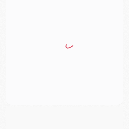
Match
- Les compositions officielles de Majorque/PSG avec Kvara et de nombreux jeunes
Club
- Casquettes, maillots de bain, padel, le PSG lance sa collection été
Match
- Un des nouveaux maillots pour Majorque/PSG
Mercato
- Le PSG prépare une nouvelle offre pour Suzuki
Mercato
- Le transfert de Ferran Torres au PSG réglé avant le 12 août ?
Match
- Le groupe pour Majorque/PSG avec 11 absents
Mercato
- Le PSG officialise un quatrième prêt
Mercato
- Liverpool ne veut pas que Barcola au PSG
Match
- Majorque/PSG, quelle compo pour le premier match de la saison 2026/27 ?
MARDI 04 AOÛT
Europe
- Les chapeaux provisoires de la Ligue des champions 2026/27
Podcast
- Podcast CulturePSG : Akliouche présenté par un fan de Monaco
Club
- Le PSG dévoile sa première collection d'entraînement pour 2026/2027
Discipline
- Un arbitre inattendu, mais porte-bonheur pour Lens/PSG
Match
- Majorque/PSG, sur quelle chaine et à quelle heure regarder le match ?
Mercato
- Le plan du PSG pour Suzuki et Chevalier se précise
Mercato
- L'Ajax refuse la première offre du PSG pour Godts
Mercato
- Le PSG veut accélérer, Ferran Torres temporise
Mercato
- Liverpool encore très loin du compte pour Barcola