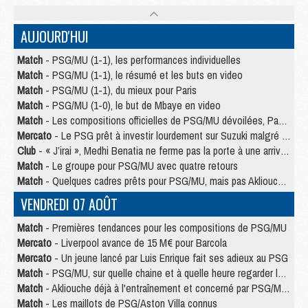
AUJOURD'HUI
Match
- PSG/MU (1-1), les performances individuelles
Match
- PSG/MU (1-1), le résumé et les buts en video
Match
- PSG/MU (1-1), du mieux pour Paris
Match
- PSG/MU (1-0), le but de Mbaye en video
Match
- Les compositions officielles de PSG/MU dévoilées, Pacho titulaire
Mercato
- Le PSG prêt à investir lourdement sur Suzuki malgré Safonov et Chevalier
Club
- « J’irai », Medhi Benatia ne ferme pas la porte à une arrivée au PSG
Match
- Le groupe pour PSG/MU avec quatre retours
Match
- Quelques cadres prêts pour PSG/MU, mais pas Akliouche ?
VENDREDI 07 AOÛT
Match
- Premières tendances pour les compositions de PSG/MU
Mercato
- Liverpool avance de 15 M€ pour Barcola
Mercato
- Un jeune lancé par Luis Enrique fait ses adieux au PSG
Match
- PSG/MU, sur quelle chaine et à quelle heure regarder le match ?
Match
- Akliouche déjà à l'entraînement et concerné par PSG/MU ?
Match
- Les maillots de PSG/Aston Villa connus