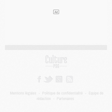
LUNDI 03 AOÛT
Match
- Podcast CulturePSG : Mercato (Godts, Suzuki, Akliouche, Barcola, etc)
Mercato
- L'Ajax attend bien plus de 45M pour Mika Godts
Club
- Quatre retours importants dans le groupe du PSG, et un plus discret
Mercato
- Ayari file en Ligue 2
Club
- Le PSG s'associe avec un géant de la tech
Mercato
- Vu d'Italie, le transfert de Suzuki au PSG est bien engagé
Mercato
- Ferran Torres ne serait pas à vendre, mais...
Europe
- Gros coup dur pour Aston Villa avant de croiser le PSG
DIMANCHE 02 AOÛT
Mercato
- Le transfert de Kolo Muani à la Juventus est officiel
Mercato
- [MAJ] Le PSG a fait une grosse offre à Parme pour Suzuki
Mercato
- Le PSG a envoyé une première offre pour Mika Godts
Club
- Après Pacho, d'autres retours en vue
Mercato
- Changement de dernière minute pour Kolo Muani
Mentions légales
-
Politique de confidentialité
-
Équipe de
SAMEDI 01 AOÛT
rédaction
-
Partenaires
Mercato
- L'agent de Mika Godts confirme un accord avec le PSG