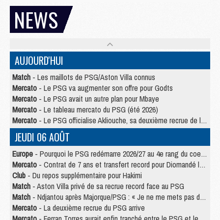
NEWS
AUJOURD'HUI
Match
- Les maillots de PSG/Aston Villa connus
Mercato
- Le PSG va augmenter son offre pour Godts
Mercato
- Le PSG avait un autre plan pour Mbaye
Mercato
- Le tableau mercato du PSG (été 2026)
Mercato
- Le PSG officialise Akliouche, sa deuxième recrue de l’été
JEUDI 06 AOÛT
Europe
- Pourquoi le PSG redémarre 2026/27 au 4e rang du coefficient UEFA
Mercato
- Contrat de 7 ans et transfert record pour Diomandé loin du PSG
Club
- Du repos supplémentaire pour Hakimi
Match
- Aston Villa privé de sa recrue record face au PSG
Match
- Ndjantou après Majorque/PSG : « Je ne me mets pas de plafond »
Mercato
- La deuxième recrue du PSG arrive
Mercato
- Ferran Torres aurait enfin tranché entre le PSG et le Barça