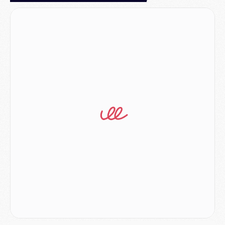
Club
- Le PSG dévoile sa première collection d'entraînement pour 2026/2027
Discipline
- Un arbitre inattendu, mais porte-bonheur pour Lens/PSG
Match
- Majorque/PSG, sur quelle chaine et à quelle heure regarder le match ?
Mercato
- Le plan du PSG pour Suzuki et Chevalier se précise
Mercato
- L'Ajax refuse la première offre du PSG pour Godts
Mercato
- Le PSG veut accélérer, Ferran Torres temporise
Mercato
- Liverpool encore très loin du compte pour Barcola
LUNDI 03 AOÛT
Match
- Podcast CulturePSG : Mercato (Godts, Suzuki, Akliouche, Barcola, etc)
Mercato
- L'Ajax attend bien plus de 45M pour Mika Godts
Club
- Quatre retours importants dans le groupe du PSG, et un plus discret
Mercato
- Ayari file en Ligue 2
Club
- Le PSG s'associe avec un géant de la tech
Mercato
- Vu d'Italie, le transfert de Suzuki au PSG est bien engagé
Mercato
- Ferran Torres ne serait pas à vendre, mais...
Europe
- Gros coup dur pour Aston Villa avant de croiser le PSG
DIMANCHE 02 AOÛT
Mercato
- Le transfert de Kolo Muani à la Juventus est officiel