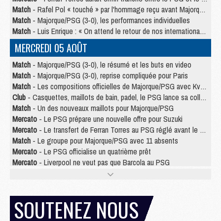
Match
- Rafel Pol « touché » par l'hommage reçu avant Majorque/PSG
Match
- Majorque/PSG (3-0), les performances individuelles
Match
- Luis Enrique : « On attend le retour de nos internationaux »
MERCREDI 05 AOÛT
Match
- Majorque/PSG (3-0), le résumé et les buts en video
Match
- Majorque/PSG (3-0), reprise compliquée pour Paris
Match
- Les compositions officielles de Majorque/PSG avec Kvara et de nombreux jeunes
Club
- Casquettes, maillots de bain, padel, le PSG lance sa collection été
Match
- Un des nouveaux maillots pour Majorque/PSG
Mercato
- Le PSG prépare une nouvelle offre pour Suzuki
Mercato
- Le transfert de Ferran Torres au PSG réglé avant le 12 août ?
Match
- Le groupe pour Majorque/PSG avec 11 absents
Mercato
- Le PSG officialise un quatrième prêt
Mercato
- Liverpool ne veut pas que Barcola au PSG
Match
- Majorque/PSG, quelle compo pour le premier match de la saison 2026/27 ?
MARDI 04 AOÛT
SOUTENEZ NOUS
Europe
- Les chapeaux provisoires de la Ligue des champions 2026/27
Podcast
- Podcast CulturePSG : Akliouche présenté par un fan de Monaco