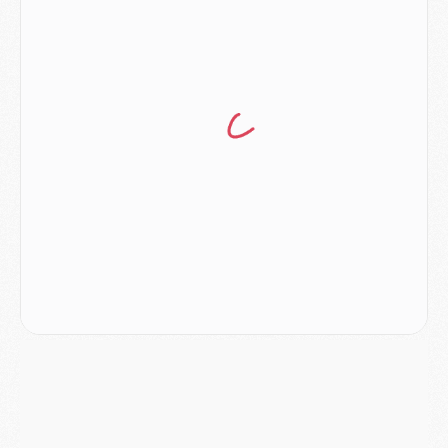
Mercato
- L'Ajax refuse la première offre du PSG pour Godts
Mercato
- Le PSG veut accélérer, Ferran Torres temporise
Mercato
- Liverpool encore très loin du compte pour Barcola
LUNDI 03 AOÛT
Match
- Podcast CulturePSG : Mercato (Godts, Suzuki, Akliouche, Barcola, etc)
Mercato
- L'Ajax attend bien plus de 45M pour Mika Godts
Club
- Quatre retours importants dans le groupe du PSG, et un plus discret
Mercato
- Ayari file en Ligue 2
Club
- Le PSG s'associe avec un géant de la tech
Mercato
- Vu d'Italie, le transfert de Suzuki au PSG est bien engagé
Mercato
- Ferran Torres ne serait pas à vendre, mais...
Europe
- Gros coup dur pour Aston Villa avant de croiser le PSG
DIMANCHE 02 AOÛT
Mercato
- Le transfert de Kolo Muani à la Juventus est officiel
Mercato
- [MAJ] Le PSG a fait une grosse offre à Parme pour Suzuki
Mercato
- Le PSG a envoyé une première offre pour Mika Godts
Club
- Après Pacho, d'autres retours en vue
Mercato
- Changement de dernière minute pour Kolo Muani