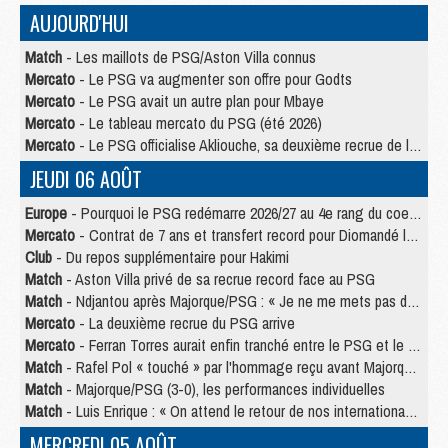
AUJOURD'HUI
Match
- Les maillots de PSG/Aston Villa connus
Mercato
- Le PSG va augmenter son offre pour Godts
Mercato
- Le PSG avait un autre plan pour Mbaye
Mercato
- Le tableau mercato du PSG (été 2026)
Mercato
- Le PSG officialise Akliouche, sa deuxième recrue de l’été
JEUDI 06 AOÛT
Europe
- Pourquoi le PSG redémarre 2026/27 au 4e rang du coefficient UEFA
Mercato
- Contrat de 7 ans et transfert record pour Diomandé loin du PSG
Club
- Du repos supplémentaire pour Hakimi
Match
- Aston Villa privé de sa recrue record face au PSG
Match
- Ndjantou après Majorque/PSG : « Je ne me mets pas de plafond »
Mercato
- La deuxième recrue du PSG arrive
Mercato
- Ferran Torres aurait enfin tranché entre le PSG et le Barça
Match
- Rafel Pol « touché » par l'hommage reçu avant Majorque/PSG
Match
- Majorque/PSG (3-0), les performances individuelles
Match
- Luis Enrique : « On attend le retour de nos internationaux »
MERCREDI 05 AOÛT