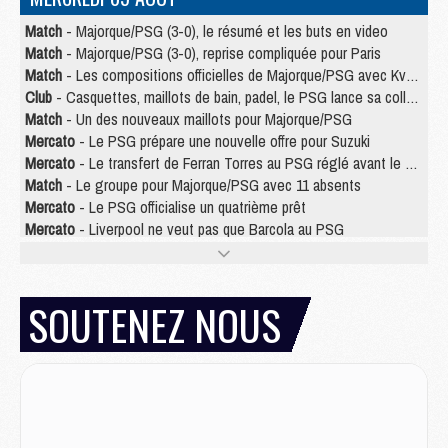
Match
- Majorque/PSG (3-0), le résumé et les buts en video
Match
- Majorque/PSG (3-0), reprise compliquée pour Paris
Match
- Les compositions officielles de Majorque/PSG avec Kvara et de nombreux jeunes
Club
- Casquettes, maillots de bain, padel, le PSG lance sa collection été
Match
- Un des nouveaux maillots pour Majorque/PSG
Mercato
- Le PSG prépare une nouvelle offre pour Suzuki
Mercato
- Le transfert de Ferran Torres au PSG réglé avant le 12 août ?
Match
- Le groupe pour Majorque/PSG avec 11 absents
Mercato
- Le PSG officialise un quatrième prêt
Mercato
- Liverpool ne veut pas que Barcola au PSG
Match
- Majorque/PSG, quelle compo pour le premier match de la saison 2026/27 ?
MARDI 04 AOÛT
SOUTENEZ NOUS
Europe
- Les chapeaux provisoires de la Ligue des champions 2026/27
Podcast
- Podcast CulturePSG : Akliouche présenté par un fan de Monaco
Club
- Le PSG dévoile sa première collection d'entraînement pour 2026/2027
Discipline
- Un arbitre inattendu, mais porte-bonheur pour Lens/PSG
Match
- Majorque/PSG, sur quelle chaine et à quelle heure regarder le match ?
Mercato
- Le plan du PSG pour Suzuki et Chevalier se précise