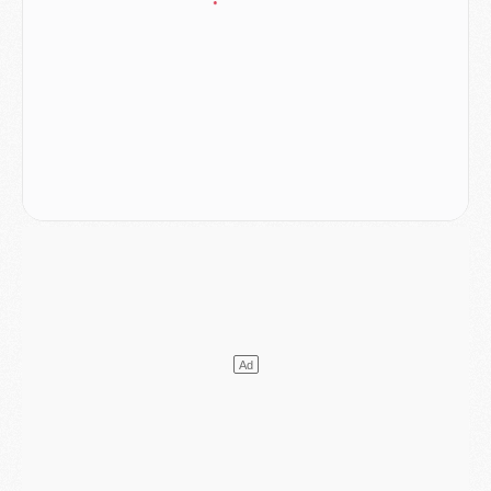
SAMEDI 01 AOÛT
Mercato
- L'agent de Mika Godts confirme un accord avec le PSG
Club
- Quels numéros de maillot pour Akliouche et Digne au PSG ?
Match
- Un hommage prévu lors de Brest/PSG
Mercato
- Le PSG et le Barça ont rendez-vous pour Ferran Torres
Mercato
- Guéla Doué dans les listes du PSG
Mercato
- Le transfert de Mika Godts au PSG en bonne voie
VENDREDI 31 JUILLET
Match
- Un diffuseur annoncé pour les deux premiers matchs amicaux du PSG
Mercato
- Le transfert d'Akliouche au PSG bouclé, le montant se précise
Club
- Un retour majeur dans le groupe du PSG
Club
- [MAJ] Ndjantou et deux jeunes du PSG annoncés dans un tournoi U21
Mercato
- L'étonnante piste Suzuki confirmée et onéreuse
JEUDI 30 JUILLET
Sélections
- Ancelotti fait le ménage au Brésil mais veut garder Marquinhos
Mercato
- Le statu quo du milieu du PSG se précise
Club
- Le PSG plutôt que la FIFA pour Al-Khelaïfi, poussé par l'UEFA ?