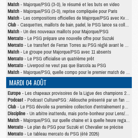
Match
- Majorque/PSG (3-0), le résumé et les buts en video
Match
- Majorque/PSG (3-0), reprise compliquée pour Paris
Match
- Les compositions officielles de Majorque/PSG avec Kvara et de nombreux jeunes
Club
- Casquettes, maillots de bain, padel, le PSG lance sa collection été
Match
- Un des nouveaux maillots pour Majorque/PSG
Mercato
- Le PSG prépare une nouvelle offre pour Suzuki
Mercato
- Le transfert de Ferran Torres au PSG réglé avant le 12 août ?
Match
- Le groupe pour Majorque/PSG avec 11 absents
Mercato
- Le PSG officialise un quatrième prêt
Mercato
- Liverpool ne veut pas que Barcola au PSG
Match
- Majorque/PSG, quelle compo pour le premier match de la saison 2026/27 ?
MARDI 04 AOÛT
Europe
- Les chapeaux provisoires de la Ligue des champions 2026/27
Podcast
- Podcast CulturePSG : Akliouche présenté par un fan de Monaco
Club
- Le PSG dévoile sa première collection d'entraînement pour 2026/2027
Discipline
- Un arbitre inattendu, mais porte-bonheur pour Lens/PSG
Match
- Majorque/PSG, sur quelle chaine et à quelle heure regarder le match ?
Mercato
- Le plan du PSG pour Suzuki et Chevalier se précise
Mercato
- Le tableau mercato du PSG (été 2026)