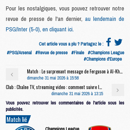
Pour les nostalgiques, vous pouvez retrouver notre
revue de presse de l'an dernier,
au lendemain de
PSG/Inter (5-0), en cliquant ici.
Cet article vous a plu ? Partagez le :
#PSG/Arsenal
#Revue de presse
#Finale
#Champions League
#Champions d'Europe
Match : Le surprenant message de Ferguson à Al-Khelaïfi après PSG/Arsenal
dimanche 31 mai 2026 à 15:58
Club : Chaîne TV, streaming video : comment suivre les célébrations du PSG en direct ?
dimanche 31 mai 2026 à 13:15
Vous pouvez retrouver les commentaires de l'article sous les
publicités.
Match lié
Champions League