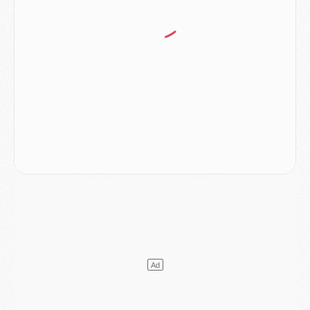
Mercato
- Le plan du PSG pour Suzuki et Chevalier se précise
Mercato
- L'Ajax refuse la première offre du PSG pour Godts
Mercato
- Le PSG veut accélérer, Ferran Torres temporise
Mercato
- Liverpool encore très loin du compte pour Barcola
LUNDI 03 AOÛT
Match
- Podcast CulturePSG : Mercato (Godts, Suzuki, Akliouche, Barcola, etc)
Mercato
- L'Ajax attend bien plus de 45M pour Mika Godts
Club
- Quatre retours importants dans le groupe du PSG, et un plus discret
Mercato
- Ayari file en Ligue 2
Club
- Le PSG s'associe avec un géant de la tech
Mercato
- Vu d'Italie, le transfert de Suzuki au PSG est bien engagé
Mercato
- Ferran Torres ne serait pas à vendre, mais...
Europe
- Gros coup dur pour Aston Villa avant de croiser le PSG
DIMANCHE 02 AOÛT
Mercato
- Le transfert de Kolo Muani à la Juventus est officiel
Mercato
- [MAJ] Le PSG a fait une grosse offre à Parme pour Suzuki
Mercato
- Le PSG a envoyé une première offre pour Mika Godts
Club
- Après Pacho, d'autres retours en vue