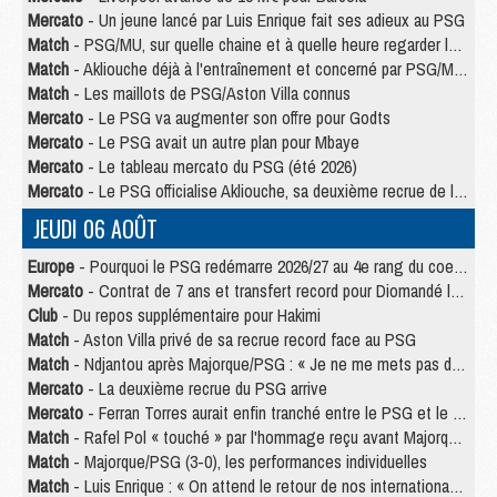
Mercato
- Un jeune lancé par Luis Enrique fait ses adieux au PSG
Match
- PSG/MU, sur quelle chaine et à quelle heure regarder le match ?
Match
- Akliouche déjà à l'entraînement et concerné par PSG/MU ?
Match
- Les maillots de PSG/Aston Villa connus
Mercato
- Le PSG va augmenter son offre pour Godts
Mercato
- Le PSG avait un autre plan pour Mbaye
Mercato
- Le tableau mercato du PSG (été 2026)
Mercato
- Le PSG officialise Akliouche, sa deuxième recrue de l’été
JEUDI 06 AOÛT
Europe
- Pourquoi le PSG redémarre 2026/27 au 4e rang du coefficient UEFA
Mercato
- Contrat de 7 ans et transfert record pour Diomandé loin du PSG
Club
- Du repos supplémentaire pour Hakimi
Match
- Aston Villa privé de sa recrue record face au PSG
Match
- Ndjantou après Majorque/PSG : « Je ne me mets pas de plafond »
Mercato
- La deuxième recrue du PSG arrive
Mercato
- Ferran Torres aurait enfin tranché entre le PSG et le Barça
Match
- Rafel Pol « touché » par l'hommage reçu avant Majorque/PSG
Match
- Majorque/PSG (3-0), les performances individuelles
Match
- Luis Enrique : « On attend le retour de nos internationaux »