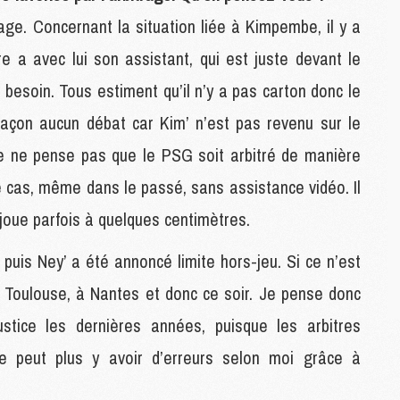
M
rage. Concernant la situation liée à Kimpembe, il y a
C
re a avec lui son assistant, qui est juste devant le
M
C
i besoin. Tous estiment qu’il n’y a pas carton donc le
M
M
 façon aucun débat car Kim’ n’est pas revenu sur le
E
, je ne pense pas que le PSG soit arbitré de manière
le cas, même dans le passé, sans assistance vidéo. Il
M
M
 joue parfois à quelques centimètres.
M
C
 puis Ney’ a été annoncé limite hors-jeu. Si ce n’est
M
 à Toulouse, à Nantes et donc ce soir. Je pense donc
justice les dernières années, puisque les arbitres
M
 ne peut plus y avoir d’erreurs selon moi grâce à
C
M
M