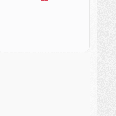
atch
- Un des nouveaux maillots pour Majorque/PSG
ercato
- Le PSG prépare une nouvelle offre pour Suzuki
ercato
- Le transfert de Ferran Torres au PSG réglé avant le 12 août ?
atch
- Le groupe pour Majorque/PSG avec 11 absents
ercato
- Le PSG officialise un quatrième prêt
ercato
- Liverpool ne veut pas que Barcola au PSG
atch
- Majorque/PSG, quelle compo pour le premier match de la saison 2026/27 ?
MARDI 04 AOÛT
urope
- Les chapeaux provisoires de la Ligue des champions 2026/27
odcast
- Podcast CulturePSG : Akliouche présenté par un fan de Monaco
lub
- Le PSG dévoile sa première collection d'entraînement pour 2026/2027
iscipline
- Un arbitre inattendu, mais porte-bonheur pour Lens/PSG
atch
- Majorque/PSG, sur quelle chaine et à quelle heure regarder le match ?
ercato
- Le plan du PSG pour Suzuki et Chevalier se précise
ercato
- L'Ajax refuse la première offre du PSG pour Godts
ercato
- Le PSG veut accélérer, Ferran Torres temporise
ercato
- Liverpool encore très loin du compte pour Barcola
LUNDI 03 AOÛT
atch
- Podcast CulturePSG : Mercato (Godts, Suzuki, Akliouche, Barcola, etc)