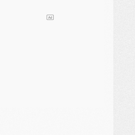
ercato
- L'Ajax attend bien plus de 45M pour Mika Godts
lub
- Quatre retours importants dans le groupe du PSG, et un plus discret
ercato
- Ayari file en Ligue 2
lub
- Le PSG s'associe avec un géant de la tech
ercato
- Vu d'Italie, le transfert de Suzuki au PSG est bien engagé
ercato
- Ferran Torres ne serait pas à vendre, mais...
urope
- Gros coup dur pour Aston Villa avant de croiser le PSG
DIMANCHE 02 AOÛT
ercato
- Le transfert de Kolo Muani à la Juventus est officiel
ercato
- [MAJ] Le PSG a fait une grosse offre à Parme pour Suzuki
ercato
- Le PSG a envoyé une première offre pour Mika Godts
lub
- Après Pacho, d'autres retours en vue
ercato
- Changement de dernière minute pour Kolo Muani
SAMEDI 01 AOÛT
ercato
- L'agent de Mika Godts confirme un accord avec le PSG
lub
- Quels numéros de maillot pour Akliouche et Digne au PSG ?
atch
- Un hommage prévu lors de Brest/PSG
ercato
- Le PSG et le Barça ont rendez-vous pour Ferran Torres