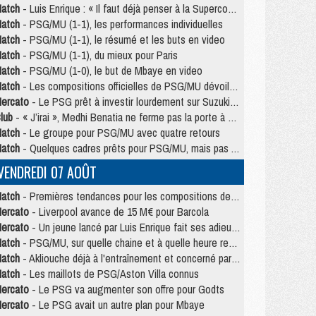
atch
- Luis Enrique : « Il faut déjà penser à la Supercoupe »
atch
- PSG/MU (1-1), les performances individuelles
atch
- PSG/MU (1-1), le résumé et les buts en video
atch
- PSG/MU (1-1), du mieux pour Paris
atch
- PSG/MU (1-0), le but de Mbaye en video
atch
- Les compositions officielles de PSG/MU dévoilées, Pacho titulaire
ercato
- Le PSG prêt à investir lourdement sur Suzuki malgré Safonov et Chevalier
lub
- « J’irai », Medhi Benatia ne ferme pas la porte à une arrivée au PSG
atch
- Le groupe pour PSG/MU avec quatre retours
atch
- Quelques cadres prêts pour PSG/MU, mais pas Akliouche ?
VENDREDI 07 AOÛT
atch
- Premières tendances pour les compositions de PSG/MU
ercato
- Liverpool avance de 15 M€ pour Barcola
ercato
- Un jeune lancé par Luis Enrique fait ses adieux au PSG
atch
- PSG/MU, sur quelle chaine et à quelle heure regarder le match ?
atch
- Akliouche déjà à l'entraînement et concerné par PSG/MU ?
atch
- Les maillots de PSG/Aston Villa connus
ercato
- Le PSG va augmenter son offre pour Godts
ercato
- Le PSG avait un autre plan pour Mbaye