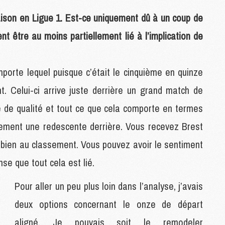
M
saison en Ligue 1. Est-ce uniquement dû à un coup de
M
t être au moins partiellement lié à l’implication de
M
M
porte lequel puisque c’était le cinquième en quinze
C
C
nt. Celui-ci arrive juste derrière un grand match de
M
 de qualité et tout ce que cela comporte en termes
quement une redescente derrière. Vous recevez Brest
S
M
pas bien au classement. Vous pouvez avoir le sentiment
C
se que tout cela est lié.
M
C
Pour aller un peu plus loin dans l’analyse, j’avais
M
M
deux options concernant le onze de départ
aligné. Je pouvais soit le remodeler