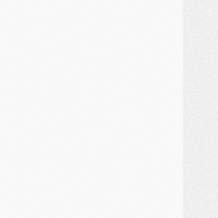
ercato
- Guéla Doué dans les listes du PSG
ercato
- Le transfert de Mika Godts au PSG en bonne voie
VENDREDI 31 JUILLET
atch
- Un diffuseur annoncé pour les deux premiers matchs amicaux du PSG
ercato
- Le transfert d'Akliouche au PSG bouclé, le montant se précise
lub
- Un retour majeur dans le groupe du PSG
lub
- [MAJ] Ndjantou et deux jeunes du PSG annoncés dans un tournoi U21
ercato
- L'étonnante piste Suzuki confirmée et onéreuse
JEUDI 30 JUILLET
élections
- Ancelotti fait le ménage au Brésil mais veut garder Marquinhos
ercato
- Le statu quo du milieu du PSG se précise
lub
- Le PSG plutôt que la FIFA pour Al-Khelaïfi, poussé par l'UEFA ?
ercato
- Le PSG presserait Ferran Torres de se décider, deux pistes de secours
lub
- Déguisements, shopping, double scouting, Luis Campos dévoile ses méthodes
ercato
- Kroupi retiré du mercato
ercato
- Enfin une avancée dans le transfert d'Akliouche
MERCREDI 29 JUILLET