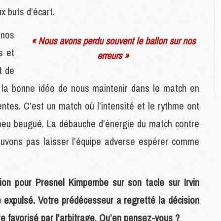
M
x buts d’écart.
M
M
 nos
M
« Nous avons perdu souvent le ballon sur nos
M
s et
erreurs »
M
M
t de
u la bonne idée de nous maintenir dans le match en
E
rentes. C’est un match où l’intensité et le rythme ont
P
C
 peu beugué. La débauche d’énergie du match contre
D
ouvons pas laisser l’équipe adverse espérer comme
M
M
M
M
tion pour Presnel Kimpembe sur son tacle sur Irvin
M
re expulsé. Votre prédécesseur a regretté la décision
tre favorisé par l’arbitrage. Qu’en pensez-vous ?
M