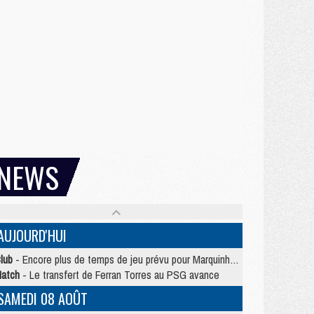
NEWS
AUJOURD'HUI
lub
- Encore plus de temps de jeu prévu pour Marquinhos et les Portugais en Supercoupe
atch
- Le transfert de Ferran Torres au PSG avance
SAMEDI 08 AOÛT