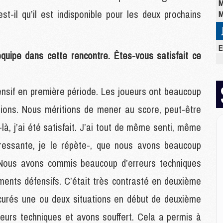
M
t-il qu’il est indisponible pour les deux prochains
M
E
uipe dans cette rencontre. Êtes-vous satisfait ce
M
C
M
ffensif en première période. Les joueurs ont beaucoup
M
M
tions. Nous méritions de mener au score, peut-être
M
M
à, j’ai été satisfait. J’ai tout de même senti, même
M
ressante, je le répète-, que nous avons beaucoup
M
 Nous avons commis beaucoup d’erreurs techniques
ments défensifs. C’était très contrasté en deuxième
M
M
rés une ou deux situations en début de deuxième
M
C
eurs techniques et avons souffert. Cela a permis à