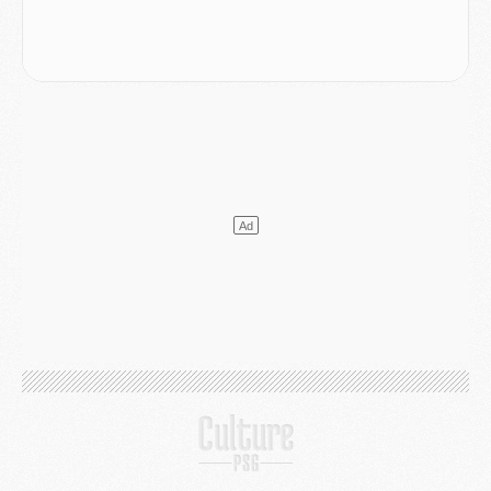
Mercato
- L'agent de Mika Godts confirme un accord avec le PSG
Club
- Quels numéros de maillot pour Akliouche et Digne au PSG ?
Match
- Un hommage prévu lors de Brest/PSG
Mercato
- Le PSG et le Barça ont rendez-vous pour Ferran Torres
Mercato
- Guéla Doué dans les listes du PSG
Mercato
- Le transfert de Mika Godts au PSG en bonne voie
VENDREDI 31 JUILLET
Match
- Un diffuseur annoncé pour les deux premiers matchs amicaux du PSG
Mercato
- Le transfert d'Akliouche au PSG bouclé, le montant se précise
Club
- Un retour majeur dans le groupe du PSG
Club
- [MAJ] Ndjantou et deux jeunes du PSG annoncés dans un tournoi U21
Mercato
- L'étonnante piste Suzuki confirmée et onéreuse
JEUDI 30 JUILLET
Sélections
- Ancelotti fait le ménage au Brésil mais veut garder Marquinhos
Mercato
- Le statu quo du milieu du PSG se précise
Club
- Le PSG plutôt que la FIFA pour Al-Khelaïfi, poussé par l'UEFA ?
Mercato
- Le PSG presserait Ferran Torres de se décider, deux pistes de secours
Club
- Déguisements, shopping, double scouting, Luis Campos dévoile ses méthodes