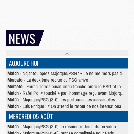
NEWS
AUJOURD'HUI
Match
- Ndjantou après Majorque/PSG : « Je ne me mets pas de plafond »
Mercato
- La deuxième recrue du PSG arrive
Mercato
- Ferran Torres aurait enfin tranché entre le PSG et le Barça
Match
- Rafel Pol « touché » par l'hommage reçu avant Majorque/PSG
Match
- Majorque/PSG (3-0), les performances individuelles
Match
- Luis Enrique : « On attend le retour de nos internationaux »
MERCREDI 05 AOÛT
Match
- Majorque/PSG (3-0), le résumé et les buts en video
Match
- Majorque/PSG (3-0), reprise compliquée pour Paris