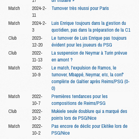
17
un titulaire »
Match
2024-2-
Turnover très réussi pour Paris
11
Match
2024-2-
Luis Enrique toujours dans la gestion du
3
quotidien, pas dans la préparation de la C1
Club
2023-
Le turnover de Luis Enrique pas toujours
12-20
évident pour les joueurs du PSG
Club
2022-
La suspension de Neymar à Turin prévue
11-13
en amont ?
Match
2022-
Le match, l'expulsion de Ramos, le
10-9
turnover, Mbappé, Neymar, etc, la conf'
complète de Galtier après Reims/PSG (0-
0)
Match
2022-
Premières tendances pour les
10-7
compositions de Reims/PSG
Club
2022-
Mukiele seule doublure qui a marqué des
10-2
points lors de PSG/Nice
Match
2022-
Pas encore de déclic pour Ekitike lors de
10-2
PSG/Nice