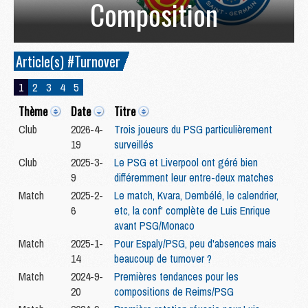
Composition
Article(s) #Turnover
1
2
3
4
5
Thème
Date
Titre
Club
2026-4-
Trois joueurs du PSG particulièrement
19
surveillés
Club
2025-3-
Le PSG et Liverpool ont géré bien
9
différemment leur entre-deux matches
Match
2025-2-
Le match, Kvara, Dembélé, le calendrier,
6
etc, la conf' complète de Luis Enrique
avant PSG/Monaco
Match
2025-1-
Pour Espaly/PSG, peu d'absences mais
14
beaucoup de turnover ?
Match
2024-9-
Premières tendances pour les
20
compositions de Reims/PSG