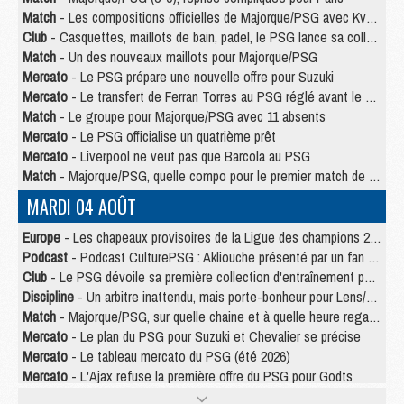
Match
- Les compositions officielles de Majorque/PSG avec Kvara et de nombreux jeunes
Club
- Casquettes, maillots de bain, padel, le PSG lance sa collection été
Match
- Un des nouveaux maillots pour Majorque/PSG
Mercato
- Le PSG prépare une nouvelle offre pour Suzuki
Mercato
- Le transfert de Ferran Torres au PSG réglé avant le 12 août ?
Match
- Le groupe pour Majorque/PSG avec 11 absents
Mercato
- Le PSG officialise un quatrième prêt
Mercato
- Liverpool ne veut pas que Barcola au PSG
Match
- Majorque/PSG, quelle compo pour le premier match de la saison 2026/27 ?
MARDI 04 AOÛT
Europe
- Les chapeaux provisoires de la Ligue des champions 2026/27
Podcast
- Podcast CulturePSG : Akliouche présenté par un fan de Monaco
Club
- Le PSG dévoile sa première collection d'entraînement pour 2026/2027
Discipline
- Un arbitre inattendu, mais porte-bonheur pour Lens/PSG
Match
- Majorque/PSG, sur quelle chaine et à quelle heure regarder le match ?
Mercato
- Le plan du PSG pour Suzuki et Chevalier se précise
Mercato
- Le tableau mercato du PSG (été 2026)
Mercato
- L'Ajax refuse la première offre du PSG pour Godts
Mercato
- Le PSG veut accélérer, Ferran Torres temporise