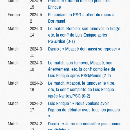
Match
2024-9-
Première rotation réussie pour Luis
15
Enrique
Europe
2024-5-
En perdant, le PSG a offert du repos à
2
Dortmund
Match
2024-3-
Le match, Beraldo, son turnover, le tirage,
14
etc, la conf' de Luis Enrique après
PSG/Nice (3-1)
Match
2024-3-
Danilo : « Mbappé doit aussi se reposer »
11
Match
2024-3-
Le match, son turnover, Mbappé, son
10
énervement, etc, la conf' complète de
Luis Enrique après PSG/Reims (2-2)
Match
2024-2-
Le match, Mbappé, le turnover, le titre,
18
etc, la conf' complète de Luis Enrique
après Nantes/PSG (0-2)
Match
2024-2-
Luis Enrique : « Nous voulons avoir
17
l'option de débuter avec tous les joueurs
»
Match
2024-2-
Danilo : « Je ne me considère pas comme