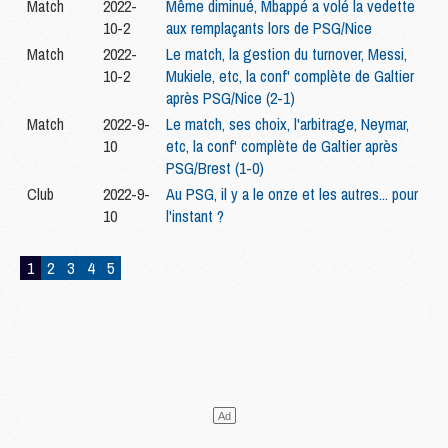
Match
2022-
Même diminué, Mbappé a volé la vedette
10-2
aux remplaçants lors de PSG/Nice
Match
2022-
Le match, la gestion du turnover, Messi,
10-2
Mukiele, etc, la conf' complète de Galtier
après PSG/Nice (2-1)
Match
2022-9-
Le match, ses choix, l'arbitrage, Neymar,
10
etc, la conf' complète de Galtier après
PSG/Brest (1-0)
Club
2022-9-
Au PSG, il y a le onze et les autres... pour
10
l'instant ?
1
2
3
4
5