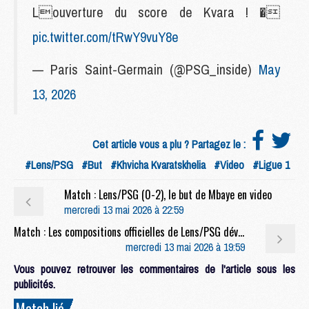
Louverture du score de Kvara ! �
pic.twitter.com/tRwY9vuY8e
— Paris Saint-Germain (@PSG_inside)
May
13, 2026
Cet article vous a plu ? Partagez le :
#Lens/PSG
#But
#Khvicha Kvaratskhelia
#Video
#Ligue 1
Match : Lens/PSG (0-2), le but de Mbaye en video
mercredi 13 mai 2026 à 22:59
Match : Les compositions officielles de Lens/PSG dévoilées, Barcola titulaire
mercredi 13 mai 2026 à 19:59
Vous pouvez retrouver les commentaires de l'article sous les
publicités.
Match lié