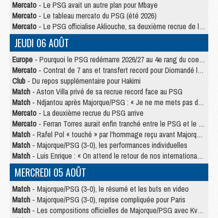
Mercato
- Le PSG avait un autre plan pour Mbaye
Mercato
- Le tableau mercato du PSG (été 2026)
Mercato
- Le PSG officialise Akliouche, sa deuxième recrue de l’été
JEUDI 06 AOÛT
Europe
- Pourquoi le PSG redémarre 2026/27 au 4e rang du coefficient UEFA
Mercato
- Contrat de 7 ans et transfert record pour Diomandé loin du PSG
Club
- Du repos supplémentaire pour Hakimi
Match
- Aston Villa privé de sa recrue record face au PSG
Match
- Ndjantou après Majorque/PSG : « Je ne me mets pas de plafond »
Mercato
- La deuxième recrue du PSG arrive
Mercato
- Ferran Torres aurait enfin tranché entre le PSG et le Barça
Match
- Rafel Pol « touché » par l'hommage reçu avant Majorque/PSG
Match
- Majorque/PSG (3-0), les performances individuelles
Match
- Luis Enrique : « On attend le retour de nos internationaux »
MERCREDI 05 AOÛT
Match
- Majorque/PSG (3-0), le résumé et les buts en video
Match
- Majorque/PSG (3-0), reprise compliquée pour Paris
Match
- Les compositions officielles de Majorque/PSG avec Kvara et de nombreux jeunes