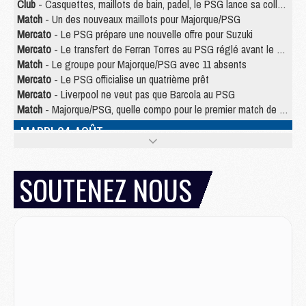
Club
- Casquettes, maillots de bain, padel, le PSG lance sa collection été
Match
- Un des nouveaux maillots pour Majorque/PSG
Mercato
- Le PSG prépare une nouvelle offre pour Suzuki
Mercato
- Le transfert de Ferran Torres au PSG réglé avant le 12 août ?
Match
- Le groupe pour Majorque/PSG avec 11 absents
Mercato
- Le PSG officialise un quatrième prêt
Mercato
- Liverpool ne veut pas que Barcola au PSG
Match
- Majorque/PSG, quelle compo pour le premier match de la saison 2026/27 ?
MARDI 04 AOÛT
Europe
- Les chapeaux provisoires de la Ligue des champions 2026/27
Podcast
- Podcast CulturePSG : Akliouche présenté par un fan de Monaco
SOUTENEZ NOUS
Club
- Le PSG dévoile sa première collection d'entraînement pour 2026/2027
Discipline
- Un arbitre inattendu, mais porte-bonheur pour Lens/PSG
Match
- Majorque/PSG, sur quelle chaine et à quelle heure regarder le match ?
Mercato
- Le plan du PSG pour Suzuki et Chevalier se précise
Mercato
- L'Ajax refuse la première offre du PSG pour Godts
Mercato
- Le PSG veut accélérer, Ferran Torres temporise
Mercato
- Liverpool encore très loin du compte pour Barcola
LUNDI 03 AOÛT