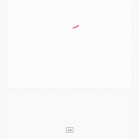
Match
- Podcast CulturePSG : Mercato (Godts, Suzuki, Akliouche, Barcola, etc)
Mercato
- L'Ajax attend bien plus de 45M pour Mika Godts
Club
- Quatre retours importants dans le groupe du PSG, et un plus discret
Mercato
- Ayari file en Ligue 2
Club
- Le PSG s'associe avec un géant de la tech
Mercato
- Vu d'Italie, le transfert de Suzuki au PSG est bien engagé
Mercato
- Ferran Torres ne serait pas à vendre, mais...
Europe
- Gros coup dur pour Aston Villa avant de croiser le PSG
DIMANCHE 02 AOÛT
Mercato
- Le transfert de Kolo Muani à la Juventus est officiel
Mercato
- [MAJ] Le PSG a fait une grosse offre à Parme pour Suzuki
Mercato
- Le PSG a envoyé une première offre pour Mika Godts
Club
- Après Pacho, d'autres retours en vue
Mercato
- Changement de dernière minute pour Kolo Muani
SAMEDI 01 AOÛT
Mercato
- L'agent de Mika Godts confirme un accord avec le PSG
Club
- Quels numéros de maillot pour Akliouche et Digne au PSG ?
Match
- Un hommage prévu lors de Brest/PSG