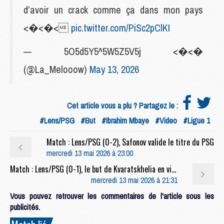
d’avoir un crack comme ça dans mon pays
<�<�<
pic.twitter.com/PiSc2pClKI
— 5O5d5Y5^5W5Z5V5j <�<�
(@La_Melooow)
May 13, 2026
Cet article vous a plu ? Partagez le :
#Lens/PSG
#But
#Ibrahim Mbaye
#Video
#Ligue 1
Match : Lens/PSG (0-2), Safonov valide le titre du PSG
mercredi 13 mai 2026 à 23:00
Match : Lens/PSG (0-1), le but de Kvaratskhelia en video
mercredi 13 mai 2026 à 21:31
Vous pouvez retrouver les commentaires de l'article sous les
publicités.