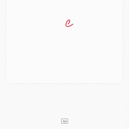
MARDI 04 AOÛT
Europe
- Les chapeaux provisoires de la Ligue des champions 2026/27
Podcast
- Podcast CulturePSG : Akliouche présenté par un fan de Monaco
Club
- Le PSG dévoile sa première collection d'entraînement pour 2026/2027
Discipline
- Un arbitre inattendu, mais porte-bonheur pour Lens/PSG
Match
- Majorque/PSG, sur quelle chaine et à quelle heure regarder le match ?
Mercato
- Le plan du PSG pour Suzuki et Chevalier se précise
Mercato
- L'Ajax refuse la première offre du PSG pour Godts
Mercato
- Le PSG veut accélérer, Ferran Torres temporise
Mercato
- Liverpool encore très loin du compte pour Barcola
LUNDI 03 AOÛT
Match
- Podcast CulturePSG : Mercato (Godts, Suzuki, Akliouche, Barcola, etc)
Mercato
- L'Ajax attend bien plus de 45M pour Mika Godts
Club
- Quatre retours importants dans le groupe du PSG, et un plus discret
Mercato
- Ayari file en Ligue 2
Club
- Le PSG s'associe avec un géant de la tech
Mercato
- Vu d'Italie, le transfert de Suzuki au PSG est bien engagé
Mercato
- Ferran Torres ne serait pas à vendre, mais...
Europe
- Gros coup dur pour Aston Villa avant de croiser le PSG