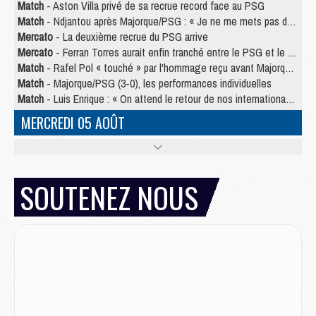
Match
- Aston Villa privé de sa recrue record face au PSG
Match
- Ndjantou après Majorque/PSG : « Je ne me mets pas de plafond »
Mercato
- La deuxième recrue du PSG arrive
Mercato
- Ferran Torres aurait enfin tranché entre le PSG et le Barça
Match
- Rafel Pol « touché » par l'hommage reçu avant Majorque/PSG
Match
- Majorque/PSG (3-0), les performances individuelles
Match
- Luis Enrique : « On attend le retour de nos internationaux »
MERCREDI 05 AOÛT
Match
- Majorque/PSG (3-0), le résumé et les buts en video
Match
- Majorque/PSG (3-0), reprise compliquée pour Paris
Match
- Les compositions officielles de Majorque/PSG avec Kvara et de nombreux jeunes
SOUTENEZ NOUS
Club
- Casquettes, maillots de bain, padel, le PSG lance sa collection été
Match
- Un des nouveaux maillots pour Majorque/PSG
Mercato
- Le PSG prépare une nouvelle offre pour Suzuki
Mercato
- Le transfert de Ferran Torres au PSG réglé avant le 12 août ?
Match
- Le groupe pour Majorque/PSG avec 11 absents
Mercato
- Le PSG officialise un quatrième prêt
Mercato
- Liverpool ne veut pas que Barcola au PSG
Match
- Majorque/PSG, quelle compo pour le premier match de la saison 2026/27 ?