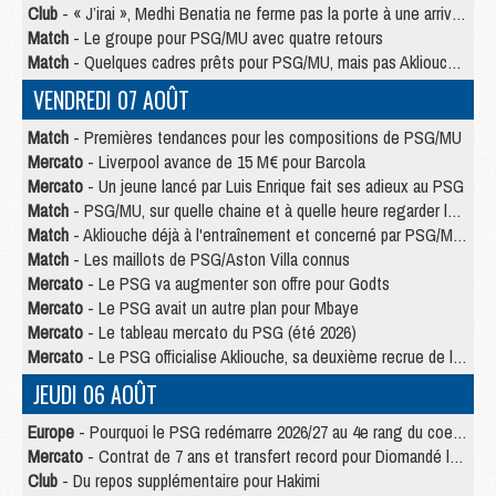
Club
- « J’irai », Medhi Benatia ne ferme pas la porte à une arrivée au PSG
Match
- Le groupe pour PSG/MU avec quatre retours
Match
- Quelques cadres prêts pour PSG/MU, mais pas Akliouche ?
VENDREDI 07 AOÛT
Match
- Premières tendances pour les compositions de PSG/MU
Mercato
- Liverpool avance de 15 M€ pour Barcola
Mercato
- Un jeune lancé par Luis Enrique fait ses adieux au PSG
Match
- PSG/MU, sur quelle chaine et à quelle heure regarder le match ?
Match
- Akliouche déjà à l'entraînement et concerné par PSG/MU ?
Match
- Les maillots de PSG/Aston Villa connus
Mercato
- Le PSG va augmenter son offre pour Godts
Mercato
- Le PSG avait un autre plan pour Mbaye
Mercato
- Le tableau mercato du PSG (été 2026)
Mercato
- Le PSG officialise Akliouche, sa deuxième recrue de l’été
JEUDI 06 AOÛT
Europe
- Pourquoi le PSG redémarre 2026/27 au 4e rang du coefficient UEFA
Mercato
- Contrat de 7 ans et transfert record pour Diomandé loin du PSG
Club
- Du repos supplémentaire pour Hakimi