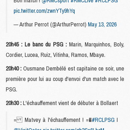
Bon match !
@RMCsport
#RMCLive
#RCLPSG
pic.twitter.com/zwnYTy9hYq
— Arthur Perrot (@ArthurPerrot)
May 13, 2026
20h45 : Le banc du PSG :
Marin, Marquinhos, Boly,
Cordier, Lucea, Ruiz, Vitinha, Ramos, Mbaye.
20h40 :
Ousmane Dembélé est capitaine ce soir, une
première pour lui au coup d'envoi d'un match avec le
PSG.
20h30 :
L'échauffement vient de débuter à Bollaert
= Matvey à l'échauffement ! =�
#RCLPSG
I