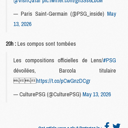
@VisitQatar
pic.twitter.com/gh3Ss6LbcM
— Paris Saint-Germain (@PSG_inside)
May
13, 2026
20h :
Les compos sont tombées
Les compositions officielles de Lens/
#PSG
dévoilées, Barcola titulaire

https://t.co/pCwGnzDCgr
— CulturePSG (@CulturePSG)
May 13, 2026