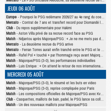
Mercato
- Le PSG officialise Akliouche, sa deuxième recrue de l’été
JEUDI 06 AOÛT
Europe
- Pourquoi le PSG redémarre 2026/27 au 4e rang du coefficient UEFA
Mercato
- Contrat de 7 ans et transfert record pour Diomandé loin du PSG
Club
- Du repos supplémentaire pour Hakimi
Match
- Aston Villa privé de sa recrue record face au PSG
Match
- Ndjantou après Majorque/PSG : « Je ne me mets pas de plafond »
Mercato
- La deuxième recrue du PSG arrive
Mercato
- Ferran Torres aurait enfin tranché entre le PSG et le Barça
Match
- Rafel Pol « touché » par l'hommage reçu avant Majorque/PSG
Match
- Majorque/PSG (3-0), les performances individuelles
Match
- Luis Enrique : « On attend le retour de nos internationaux »
MERCREDI 05 AOÛT
Match
- Majorque/PSG (3-0), le résumé et les buts en video
Match
- Majorque/PSG (3-0), reprise compliquée pour Paris
Match
- Les compositions officielles de Majorque/PSG avec Kvara et de nombreux jeunes
Club
- Casquettes, maillots de bain, padel, le PSG lance sa collection été
Match
- Un des nouveaux maillots pour Majorque/PSG
Mercato
- Le PSG prépare une nouvelle offre pour Suzuki