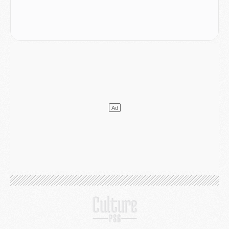
Club
- Quatre retours importants dans le groupe du PSG, et un plus discret
Mercato
- Ayari file en Ligue 2
Club
- Le PSG s'associe avec un géant de la tech
Mercato
- Vu d'Italie, le transfert de Suzuki au PSG est bien engagé
Mercato
- Ferran Torres ne serait pas à vendre, mais...
Europe
- Gros coup dur pour Aston Villa avant de croiser le PSG
DIMANCHE 02 AOÛT
Mercato
- Le transfert de Kolo Muani à la Juventus est officiel
Mercato
- [MAJ] Le PSG a fait une grosse offre à Parme pour Suzuki
Mercato
- Le PSG a envoyé une première offre pour Mika Godts
Club
- Après Pacho, d'autres retours en vue
Mercato
- Changement de dernière minute pour Kolo Muani
SAMEDI 01 AOÛT
Mercato
- L'agent de Mika Godts confirme un accord avec le PSG
Club
- Quels numéros de maillot pour Akliouche et Digne au PSG ?
Match
- Un hommage prévu lors de Brest/PSG
Mercato
- Le PSG et le Barça ont rendez-vous pour Ferran Torres
Mercato
- Guéla Doué dans les listes du PSG