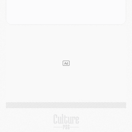
Podcast
- Podcast CulturePSG : Akliouche présenté par un fan de Monaco
Club
- Le PSG dévoile sa première collection d'entraînement pour 2026/2027
Discipline
- Un arbitre inattendu, mais porte-bonheur pour Lens/PSG
Match
- Majorque/PSG, sur quelle chaine et à quelle heure regarder le match ?
Mercato
- Le plan du PSG pour Suzuki et Chevalier se précise
Mercato
- L'Ajax refuse la première offre du PSG pour Godts
Mercato
- Le PSG veut accélérer, Ferran Torres temporise
Mercato
- Liverpool encore très loin du compte pour Barcola
LUNDI 03 AOÛT
Match
- Podcast CulturePSG : Mercato (Godts, Suzuki, Akliouche, Barcola, etc)
Mercato
- L'Ajax attend bien plus de 45M pour Mika Godts
Club
- Quatre retours importants dans le groupe du PSG, et un plus discret
Mercato
- Ayari file en Ligue 2
Club
- Le PSG s'associe avec un géant de la tech
Mercato
- Vu d'Italie, le transfert de Suzuki au PSG est bien engagé
Mercato
- Ferran Torres ne serait pas à vendre, mais...
Europe
- Gros coup dur pour Aston Villa avant de croiser le PSG
DIMANCHE 02 AOÛT