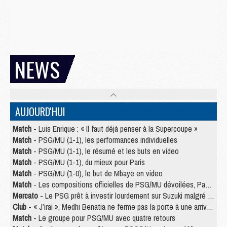
NEWS
AUJOURD'HUI
Match
- Luis Enrique : « Il faut déjà penser à la Supercoupe »
Match
- PSG/MU (1-1), les performances individuelles
Match
- PSG/MU (1-1), le résumé et les buts en video
Match
- PSG/MU (1-1), du mieux pour Paris
Match
- PSG/MU (1-0), le but de Mbaye en video
Match
- Les compositions officielles de PSG/MU dévoilées, Pacho titulaire
Mercato
- Le PSG prêt à investir lourdement sur Suzuki malgré Safonov et Chevalier
Club
- « J’irai », Medhi Benatia ne ferme pas la porte à une arrivée au PSG
Match
- Le groupe pour PSG/MU avec quatre retours