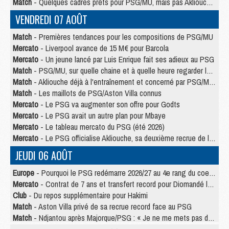
Match
- Quelques cadres prêts pour PSG/MU, mais pas Akliouche ?
VENDREDI 07 AOÛT
Match
- Premières tendances pour les compositions de PSG/MU
Mercato
- Liverpool avance de 15 M€ pour Barcola
Mercato
- Un jeune lancé par Luis Enrique fait ses adieux au PSG
Match
- PSG/MU, sur quelle chaine et à quelle heure regarder le match ?
Match
- Akliouche déjà à l'entraînement et concerné par PSG/MU ?
Match
- Les maillots de PSG/Aston Villa connus
Mercato
- Le PSG va augmenter son offre pour Godts
Mercato
- Le PSG avait un autre plan pour Mbaye
Mercato
- Le tableau mercato du PSG (été 2026)
Mercato
- Le PSG officialise Akliouche, sa deuxième recrue de l’été
JEUDI 06 AOÛT
Europe
- Pourquoi le PSG redémarre 2026/27 au 4e rang du coefficient UEFA
Mercato
- Contrat de 7 ans et transfert record pour Diomandé loin du PSG
Club
- Du repos supplémentaire pour Hakimi
Match
- Aston Villa privé de sa recrue record face au PSG
Match
- Ndjantou après Majorque/PSG : « Je ne me mets pas de plafond »