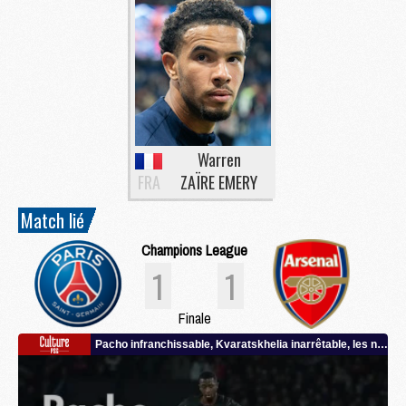
Warren
FRA
ZAÏRE EMERY
Match lié
Champions League
1
1
Finale