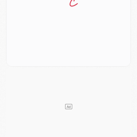
Match
- Un des nouveaux maillots pour Majorque/PSG
Mercato
- Le PSG prépare une nouvelle offre pour Suzuki
Mercato
- Le transfert de Ferran Torres au PSG réglé avant le 12 août ?
Match
- Le groupe pour Majorque/PSG avec 11 absents
Mercato
- Le PSG officialise un quatrième prêt
Mercato
- Liverpool ne veut pas que Barcola au PSG
Match
- Majorque/PSG, quelle compo pour le premier match de la saison 2026/27 ?
MARDI 04 AOÛT
Europe
- Les chapeaux provisoires de la Ligue des champions 2026/27
Podcast
- Podcast CulturePSG : Akliouche présenté par un fan de Monaco
Club
- Le PSG dévoile sa première collection d'entraînement pour 2026/2027
Discipline
- Un arbitre inattendu, mais porte-bonheur pour Lens/PSG
Match
- Majorque/PSG, sur quelle chaine et à quelle heure regarder le match ?
Mercato
- Le plan du PSG pour Suzuki et Chevalier se précise
Mercato
- L'Ajax refuse la première offre du PSG pour Godts
Mercato
- Le PSG veut accélérer, Ferran Torres temporise
Mercato
- Liverpool encore très loin du compte pour Barcola
LUNDI 03 AOÛT