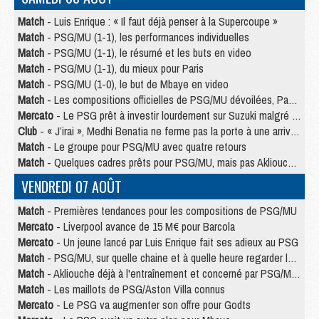
Match
- Luis Enrique : « Il faut déjà penser à la Supercoupe »
Match
- PSG/MU (1-1), les performances individuelles
Match
- PSG/MU (1-1), le résumé et les buts en video
Match
- PSG/MU (1-1), du mieux pour Paris
Match
- PSG/MU (1-0), le but de Mbaye en video
Match
- Les compositions officielles de PSG/MU dévoilées, Pacho titulaire
Mercato
- Le PSG prêt à investir lourdement sur Suzuki malgré Safonov et Chevalier
Club
- « J’irai », Medhi Benatia ne ferme pas la porte à une arrivée au PSG
Match
- Le groupe pour PSG/MU avec quatre retours
Match
- Quelques cadres prêts pour PSG/MU, mais pas Akliouche ?
VENDREDI 07 AOÛT
Match
- Premières tendances pour les compositions de PSG/MU
Mercato
- Liverpool avance de 15 M€ pour Barcola
Mercato
- Un jeune lancé par Luis Enrique fait ses adieux au PSG
Match
- PSG/MU, sur quelle chaine et à quelle heure regarder le match ?
Match
- Akliouche déjà à l'entraînement et concerné par PSG/MU ?
Match
- Les maillots de PSG/Aston Villa connus
Mercato
- Le PSG va augmenter son offre pour Godts