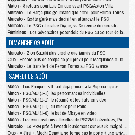
Match
- 8 retours pour Luis Enrique avant PSG/Aston Villa
Mercato
- Le Barça plus gourmand que prévu pour Ferran Torres
Mercato
- Godts géré mais décisif en attendant le PSG
Mercato
- Le PSG officialise Digne, sa 3e recrue du mercato
Féminines
- Les adversaires potentiels du PSG au 3e tour de la Ligue des Champions féminine
DIMANCHE 09 AOÛT
Mercato
- Zion Suzuki plus proche que jamais du PSG
Club
- Encore plus de temps de jeu prévu pour Marquinhos et les Portugais en Supercoupe
Mercato
- Le transfert de Ferran Torres au PSG avance
SAMEDI 08 AOÛT
Match
- Luis Enrique : « Il faut déjà penser à la Supercoupe »
Match
- PSG/MU (1-1), les performances individuelles
Match
- PSG/MU (1-1), le résumé et les buts en video
Match
- PSG/MU (1-1), du mieux pour Paris
Match
- PSG/MU (1-0), le but de Mbaye en video
Match
- Les compositions officielles de PSG/MU dévoilées, Pacho titulaire
Mercato
- Le PSG prêt à investir lourdement sur Suzuki malgré Safonov et Chevalier
Club
- « J’irai », Medhi Benatia ne ferme pas la porte à une arrivée au PSG