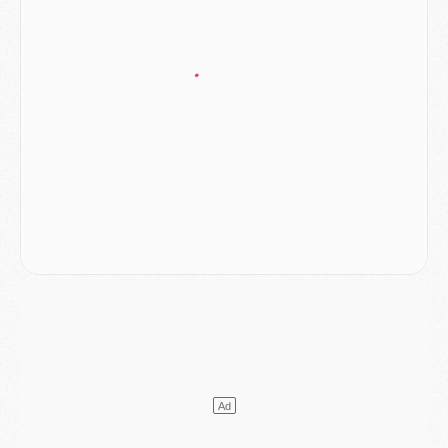
Match
- Ndjantou après Majorque/PSG : « Je ne me mets pas de plafond »
Mercato
- La deuxième recrue du PSG arrive
Mercato
- Ferran Torres aurait enfin tranché entre le PSG et le Barça
Match
- Rafel Pol « touché » par l'hommage reçu avant Majorque/PSG
Match
- Majorque/PSG (3-0), les performances individuelles
Match
- Luis Enrique : « On attend le retour de nos internationaux »
MERCREDI 05 AOÛT
Match
- Majorque/PSG (3-0), le résumé et les buts en video
Match
- Majorque/PSG (3-0), reprise compliquée pour Paris
Match
- Les compositions officielles de Majorque/PSG avec Kvara et de nombreux jeunes
Club
- Casquettes, maillots de bain, padel, le PSG lance sa collection été
Match
- Un des nouveaux maillots pour Majorque/PSG
Mercato
- Le PSG prépare une nouvelle offre pour Suzuki
Mercato
- Le transfert de Ferran Torres au PSG réglé avant le 12 août ?
Match
- Le groupe pour Majorque/PSG avec 11 absents
Mercato
- Le PSG officialise un quatrième prêt
Mercato
- Liverpool ne veut pas que Barcola au PSG
Match
- Majorque/PSG, quelle compo pour le premier match de la saison 2026/27 ?
MARDI 04 AOÛT