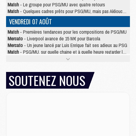
Match
- Le groupe pour PSG/MU avec quatre retours
Match
- Quelques cadres prêts pour PSG/MU, mais pas Akliouche ?
VENDREDI 07 AOÛT
Match
- Premières tendances pour les compositions de PSG/MU
Mercato
- Liverpool avance de 15 M€ pour Barcola
Mercato
- Un jeune lancé par Luis Enrique fait ses adieux au PSG
Match
- PSG/MU, sur quelle chaine et à quelle heure regarder le match ?
Match
- Akliouche déjà à l'entraînement et concerné par PSG/MU ?
Match
- Les maillots de PSG/Aston Villa connus
Mercato
- Le PSG va augmenter son offre pour Godts
SOUTENEZ NOUS
Mercato
- Le PSG avait un autre plan pour Mbaye
Mercato
- Le tableau mercato du PSG (été 2026)
Mercato
- Le PSG officialise Akliouche, sa deuxième recrue de l’été
JEUDI 06 AOÛT
Europe
- Pourquoi le PSG redémarre 2026/27 au 4e rang du coefficient UEFA
Mercato
- Contrat de 7 ans et transfert record pour Diomandé loin du PSG
Club
- Du repos supplémentaire pour Hakimi
Match
- Aston Villa privé de sa recrue record face au PSG