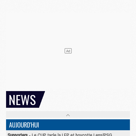
NEWS
AUJOURD'HUI
Supporters
- Le CUP tacle la LFP et boycotte Lens/PSG