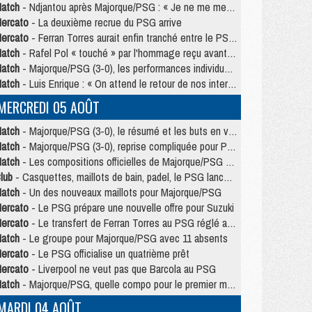
atch
- Ndjantou après Majorque/PSG : « Je ne me mets pas de plafond »
ercato
- La deuxième recrue du PSG arrive
ercato
- Ferran Torres aurait enfin tranché entre le PSG et le Barça
atch
- Rafel Pol « touché » par l'hommage reçu avant Majorque/PSG
atch
- Majorque/PSG (3-0), les performances individuelles
atch
- Luis Enrique : « On attend le retour de nos internationaux »
MERCREDI 05 AOÛT
atch
- Majorque/PSG (3-0), le résumé et les buts en video
atch
- Majorque/PSG (3-0), reprise compliquée pour Paris
atch
- Les compositions officielles de Majorque/PSG avec Kvara et de nombreux jeunes
lub
- Casquettes, maillots de bain, padel, le PSG lance sa collection été
atch
- Un des nouveaux maillots pour Majorque/PSG
ercato
- Le PSG prépare une nouvelle offre pour Suzuki
ercato
- Le transfert de Ferran Torres au PSG réglé avant le 12 août ?
atch
- Le groupe pour Majorque/PSG avec 11 absents
ercato
- Le PSG officialise un quatrième prêt
ercato
- Liverpool ne veut pas que Barcola au PSG
atch
- Majorque/PSG, quelle compo pour le premier match de la saison 2026/27 ?
MARDI 04 AOÛT