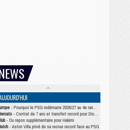
NEWS
AUJOURD'HUI
urope
- Pourquoi le PSG redémarre 2026/27 au 4e rang du coefficient UEFA
ercato
- Contrat de 7 ans et transfert record pour Diomandé loin du PSG
lub
- Du repos supplémentaire pour Hakimi
atch
- Aston Villa privé de sa recrue record face au PSG