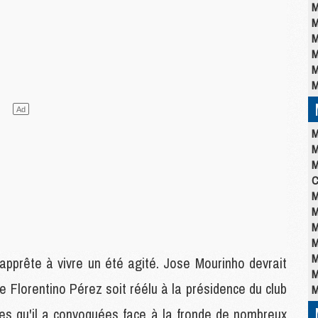
M
M
M
M
M
M
M
M
M
C
M
M
M
M
M
apprête à vivre un été agité. Jose Mourinho devrait
M
ue Florentino Pérez soit réélu à la présidence du club
M
pées qu'il a convoquées face à la fronde de nombreux