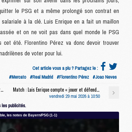
'exprimer sur son avenir dans les prochains jours,
e quitter le PSG et a même prolongé son contrat en
M
 salariale à la clé. Luis Enrique en a fait un maillon
C
 passée et on ne voit pas dans quel monde le PSG
M
M
s cet été. Florentino Pérez va donc devoir trouver
F
C
adrilènes de voter pour lui.
M
Cet article vous a plu ? Partagez le :
#Mercato
#Real Madrid
#Florentino Pérez
#Joao Neves
P
M
Match : La chaleur s'est invitée dans la préparation de la finale PSG/Arsenal
Match : Luis Enrique compte « jouer et défendre d'une manière différente » contre Arsenal
C
vendredi 29 mai 2026 à 10:50
R
M
les publicités.
M
C