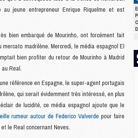
é au jeune entrepreneur Enrique Riquelme et est
E
P
C
D
 très bien embarqué de Mourinho, ont forcément fait
M
M
u mercato madrilène. Mercredi, le média espagnol El
M
M
mptait bien profiter du retour de Mourinho à Madrid
M
e au Real.
M
s une référence en Espagne, le super-agent portugais
M
ilène, qui serait évidemment très intéressé, en plus
M
clair de lucidité, ce média espagnol ajoute que le
C
M
eille rumeur autour de Federico Valverde
pour faire
C
M
G et le Real concernant Neves.
M