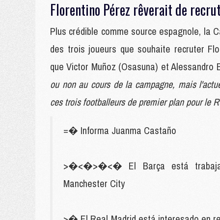
Florentino Pérez rêverait de recrut
Plus crédible comme source espagnole, la 
des trois joueurs que souhaite recruter Fl
que Victor Muñoz (Osasuna) et Alessandro Ba
ou non au cours de la campagne, mais l'actue
ces trois footballeurs de premier plan pour le
=� Informa Juanma Castaño
>�<�‍>�<� El Barça está trabajand
Manchester City
>� El Real Madrid está interesado en re