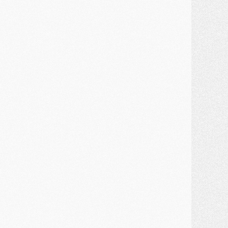
MARDI 28 JUILLET
ercato
- Des intermédiaires ont tenté de relancer Diomande au PSG
lub
- Au moins neuf jeunes conviés à l'entraînement des pros
ercato
- Une partie du communiqué du PSG sur Diomande expliquée
ercato
- Barcola futur plus gros transfert de l'été ?
ormation
- Retour sur la saison des U17 du PSG en 7 chiffres clés
lub
- Le PSG connaît ses premiers matches de septembre
ercato
- Un troisième prêt bouclé par le PSG
LUNDI 27 JUILLET
odcast
- Podcast CulturePSG à 22h : Mercato (Barcola, Diomande, etc)
ercato
- La prolongation de Dembélé au PSG dans la dernière ligne droite
lub
- Le PSG a fait sa reprise avec... 9 joueurs
és. sociaux
- Les Portugais du PSG réunis pendant leurs vacances
ercato
- Le PSG avance sur la piste Suzuki
ercato
- Après Digne, un autre défenseur en approche au PSG ?
lub
- Une petite quinzaine de joueurs attendus pour la reprise de l'entraînement du PSG
DIMANCHE 26 JUILLET