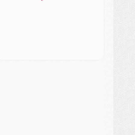
urope
- Gros coup dur pour Aston Villa avant de croiser le PSG
DIMANCHE 02 AOÛT
ercato
- Le transfert de Kolo Muani à la Juventus est officiel
ercato
- [MAJ] Le PSG a fait une grosse offre à Parme pour Suzuki
ercato
- Le PSG a envoyé une première offre pour Mika Godts
lub
- Après Pacho, d'autres retours en vue
ercato
- Changement de dernière minute pour Kolo Muani
SAMEDI 01 AOÛT
ercato
- L'agent de Mika Godts confirme un accord avec le PSG
lub
- Quels numéros de maillot pour Akliouche et Digne au PSG ?
atch
- Un hommage prévu lors de Brest/PSG
ercato
- Le PSG et le Barça ont rendez-vous pour Ferran Torres
ercato
- Guéla Doué dans les listes du PSG
ercato
- Le transfert de Mika Godts au PSG en bonne voie
VENDREDI 31 JUILLET
atch
- Un diffuseur annoncé pour les deux premiers matchs amicaux du PSG
ercato
- Le transfert d'Akliouche au PSG bouclé, le montant se précise
lub
- Un retour majeur dans le groupe du PSG