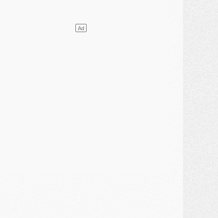
lub
- [MAJ] Ndjantou et deux jeunes du PSG annoncés dans un tournoi U21
ercato
- L'étonnante piste Suzuki confirmée et onéreuse
JEUDI 30 JUILLET
élections
- Ancelotti fait le ménage au Brésil mais veut garder Marquinhos
ercato
- Le statu quo du milieu du PSG se précise
lub
- Le PSG plutôt que la FIFA pour Al-Khelaïfi, poussé par l'UEFA ?
ercato
- Le PSG presserait Ferran Torres de se décider, deux pistes de secours
lub
- Déguisements, shopping, double scouting, Luis Campos dévoile ses méthodes
ercato
- Kroupi retiré du mercato
ercato
- Enfin une avancée dans le transfert d'Akliouche
MERCREDI 29 JUILLET
ercato
- Ferran Torres priorité du PSG, mais ouvert à tout
ercato
- Première offre de Liverpool en approche pour Barcola
ercato
- Le montant du transfert de Kolo Muani se précise, la formule aussi
ercato
- Kolo Muani attendu en Italie, son transfert débloqué
ercato
- Monaco a encore repoussé une offre du PSG pour Akliouche
ercato
- Liverpool presque d'accord avec Barcola, le PSG pas du tout
ercato
- Moment décisif pour le transfert de Kolo Muani