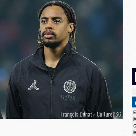
E
M
C
M