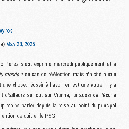
C
M
cylrck
S
M
pe)
May 28, 2026
C
M
C
no Pérez s'est exprimé mercredi publiquement et a
M
M
 du monde »
en cas de réélection, mais n'a cité aucun
une chose, réussir à l'avoir en est une autre. Il y a
M
d'ailleurs surtout sur Vitinha, lui aussi de l'écurie
M
M
p moins parler depuis la mise au point du principal
M
M
ntention de quitter le PSG.
M
M