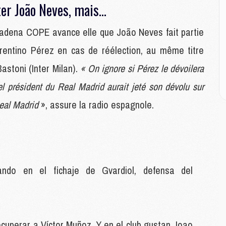
E
er João Neves, mais...
Cadena COPE avance elle que João Neves fait partie
M
M
orentino Pérez en cas de réélection, au même titre
M
stoni (Inter Milan).
« On ignore si Pérez le dévoilera
C
M
l président du Real Madrid aurait jeté son dévolu sur
 Real Madrid
», assure la radio espagnole.
M
C
M
M
M
M
o en el fichaje de Gvardiol, defensa del
M
M
cuperar a Víctor Muñoz. Y en el club gustan Joao
C