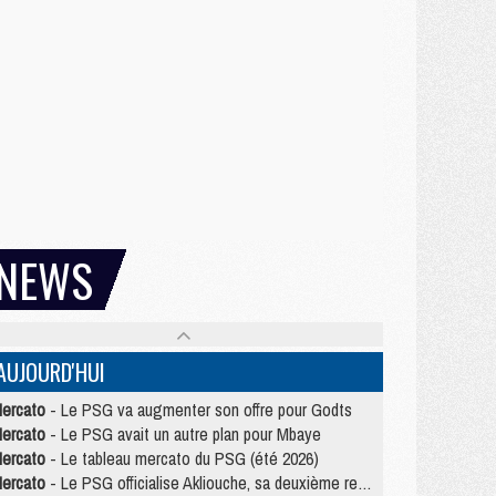
NEWS
AUJOURD'HUI
ercato
- Le PSG va augmenter son offre pour Godts
ercato
- Le PSG avait un autre plan pour Mbaye
ercato
- Le tableau mercato du PSG (été 2026)
ercato
- Le PSG officialise Akliouche, sa deuxième recrue de l’été