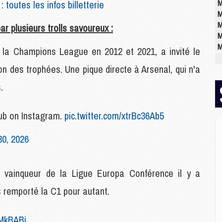
M
toutes les infos billetterie
M
M
ar plusieurs trolls savoureux :
M
M
e la Champions League en 2012 et 2021, a invité le
on des trophées. Une pique directe à Arsenal, qui n'a
E
.
P
C
D
b on Instagram.
pic.twitter.com/xtrBc36Ab5
M
M
30, 2026
M
M
M
 vainqueur de la Ligue Europa Conférence il y a
s remporté la C1 pour autant.
M
M
yMkBABj