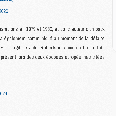
C
M
2026
C
M
M
hampions en 1979 et 1980, et donc auteur d'un back
E
 a également communiqué au moment de la défaite
M
. Il s'agit de John Robertson, ancien attaquant du
M
t présent lors des deux épopées européennes citées
M
C
M
M
2026
C
M
M
M
M