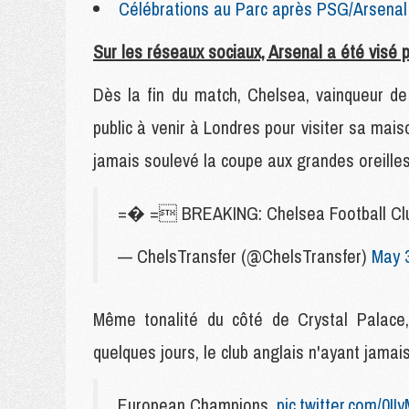
Célébrations au Parc après PSG/Arsenal : 
Sur les réseaux sociaux, Arsenal a été visé p
Dès la fin du match, Chelsea, vainqueur d
public à venir à Londres pour visiter sa mais
jamais soulevé la coupe aux grandes oreilles
=� = BREAKING: Chelsea Football Clu
— ChelsTransfer (@ChelsTransfer)
May 
Même tonalité du côté de Crystal Palace,
quelques jours, le club anglais n'ayant jamai
European Champions.
pic.twitter.com/0II