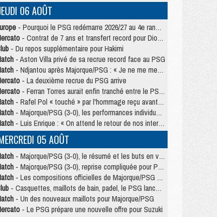
JEUDI 06 AOÛT
urope
- Pourquoi le PSG redémarre 2026/27 au 4e rang du coefficient UEFA
ercato
- Contrat de 7 ans et transfert record pour Diomandé loin du PSG
lub
- Du repos supplémentaire pour Hakimi
atch
- Aston Villa privé de sa recrue record face au PSG
atch
- Ndjantou après Majorque/PSG : « Je ne me mets pas de plafond »
ercato
- La deuxième recrue du PSG arrive
ercato
- Ferran Torres aurait enfin tranché entre le PSG et le Barça
atch
- Rafel Pol « touché » par l'hommage reçu avant Majorque/PSG
atch
- Majorque/PSG (3-0), les performances individuelles
atch
- Luis Enrique : « On attend le retour de nos internationaux »
MERCREDI 05 AOÛT
atch
- Majorque/PSG (3-0), le résumé et les buts en video
atch
- Majorque/PSG (3-0), reprise compliquée pour Paris
atch
- Les compositions officielles de Majorque/PSG avec Kvara et de nombreux jeunes
lub
- Casquettes, maillots de bain, padel, le PSG lance sa collection été
atch
- Un des nouveaux maillots pour Majorque/PSG
ercato
- Le PSG prépare une nouvelle offre pour Suzuki