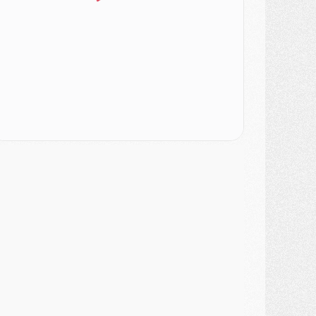
lub
- Quatre retours importants dans le groupe du PSG, et un plus discret
ercato
- Ayari file en Ligue 2
lub
- Le PSG s'associe avec un géant de la tech
ercato
- Vu d'Italie, le transfert de Suzuki au PSG est bien engagé
ercato
- Ferran Torres ne serait pas à vendre, mais...
urope
- Gros coup dur pour Aston Villa avant de croiser le PSG
DIMANCHE 02 AOÛT
ercato
- Le transfert de Kolo Muani à la Juventus est officiel
ercato
- [MAJ] Le PSG a fait une grosse offre à Parme pour Suzuki
ercato
- Le PSG a envoyé une première offre pour Mika Godts
lub
- Après Pacho, d'autres retours en vue
ercato
- Changement de dernière minute pour Kolo Muani
SAMEDI 01 AOÛT
ercato
- L'agent de Mika Godts confirme un accord avec le PSG
lub
- Quels numéros de maillot pour Akliouche et Digne au PSG ?
atch
- Un hommage prévu lors de Brest/PSG
ercato
- Le PSG et le Barça ont rendez-vous pour Ferran Torres
ercato
- Guéla Doué dans les listes du PSG
ercato
- Le transfert de Mika Godts au PSG en bonne voie