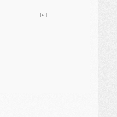
VENDREDI 31 JUILLET
atch
- Un diffuseur annoncé pour les deux premiers matchs amicaux du PSG
ercato
- Le transfert d'Akliouche au PSG bouclé, le montant se précise
lub
- Un retour majeur dans le groupe du PSG
lub
- [MAJ] Ndjantou et deux jeunes du PSG annoncés dans un tournoi U21
ercato
- L'étonnante piste Suzuki confirmée et onéreuse
JEUDI 30 JUILLET
élections
- Ancelotti fait le ménage au Brésil mais veut garder Marquinhos
ercato
- Le statu quo du milieu du PSG se précise
lub
- Le PSG plutôt que la FIFA pour Al-Khelaïfi, poussé par l'UEFA ?
ercato
- Le PSG presserait Ferran Torres de se décider, deux pistes de secours
lub
- Déguisements, shopping, double scouting, Luis Campos dévoile ses méthodes
ercato
- Kroupi retiré du mercato
ercato
- Enfin une avancée dans le transfert d'Akliouche
MERCREDI 29 JUILLET
ercato
- Ferran Torres priorité du PSG, mais ouvert à tout
ercato
- Première offre de Liverpool en approche pour Barcola