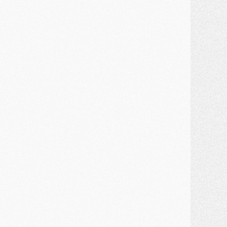
ercato
- Le montant du transfert de Kolo Muani se précise, la formule aussi
ercato
- Kolo Muani attendu en Italie, son transfert débloqué
ercato
- Monaco a encore repoussé une offre du PSG pour Akliouche
ercato
- Liverpool presque d'accord avec Barcola, le PSG pas du tout
ercato
- Moment décisif pour le transfert de Kolo Muani
MARDI 28 JUILLET
ercato
- Des intermédiaires ont tenté de relancer Diomande au PSG
lub
- Au moins neuf jeunes conviés à l'entraînement des pros
ercato
- Une partie du communiqué du PSG sur Diomande expliquée
ercato
- Barcola futur plus gros transfert de l'été ?
ormation
- Retour sur la saison des U17 du PSG en 7 chiffres clés
lub
- Le PSG connaît ses premiers matches de septembre
ercato
- Un troisième prêt bouclé par le PSG
LUNDI 27 JUILLET
odcast
- Podcast CulturePSG à 22h : Mercato (Barcola, Diomande, etc)
ercato
- La prolongation de Dembélé au PSG dans la dernière ligne droite
lub
- Le PSG a fait sa reprise avec... 9 joueurs
és. sociaux
- Les Portugais du PSG réunis pendant leurs vacances