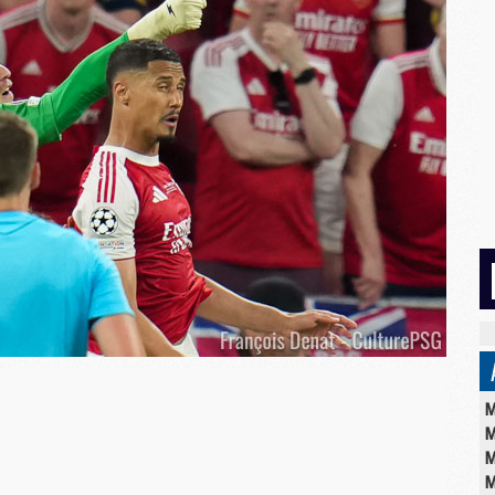
M
M
M
M