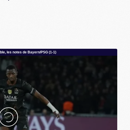
M
M
M
M
M
M
C
M
M
F
C
M
P
M
C
R