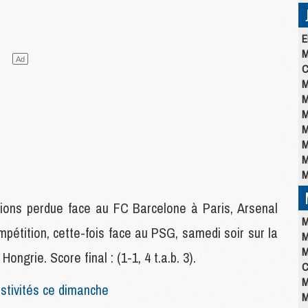
E
M
C
M
M
M
M
M
M
M
ions perdue face au FC Barcelone à Paris, Arsenal
M
mpétition, cette-fois face au PSG, samedi soir sur la
M
M
grie. Score final : (1-1, 4 t.a.b. 3).
C
M
stivités ce dimanche
M