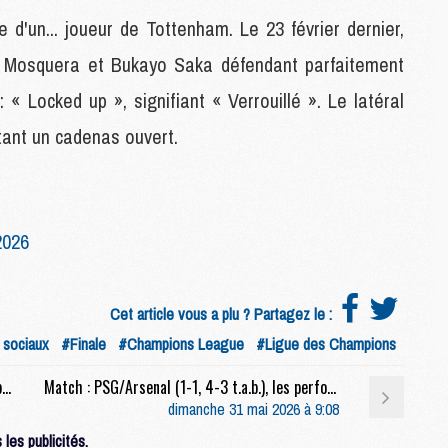
e d'un... joueur de Tottenham. Le 23 février dernier,
an Mosquera et Bukayo Saka défendant parfaitement
M
M
« Locked up », signifiant « Verrouillé ». Le latéral
C
C
ntant un cadenas ouvert.
M
S
2026
M
C
M
C
Cet article vous a plu ? Partagez le :
M
sociaux
#Finale
#Champions League
#Ligue des Champions
M
Match : Barcola sans filtre, champions d'Europe mon frère, etc, les réactions des joueurs du PSG
Match : PSG/Arsenal (1-1, 4-3 t.a.b.), les performances individuelles
dimanche 31 mai 2026 à 9:08
M
les publicités.
M