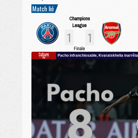
Match lié
Champions
League
1
1
Finale