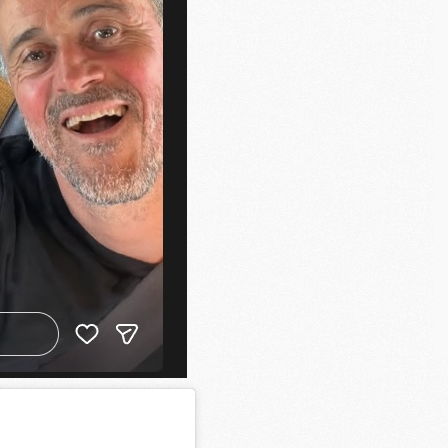
M
M
M
C
C
M
S
M
C
M
C
M
M
M