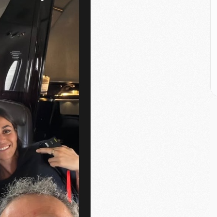
M
C
M
C
M
M
E
M
M
M
C
M
M
C
M
M
M