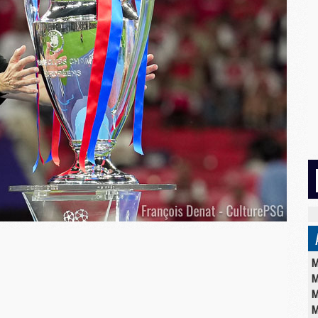
M
M
M
M