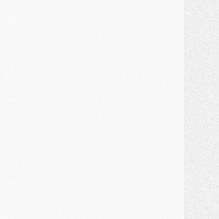
ercato
- Première offre de Liverpool en approche pour Barcola
ercato
- Le montant du transfert de Kolo Muani se précise, la formule aussi
ercato
- Kolo Muani attendu en Italie, son transfert débloqué
ercato
- Monaco a encore repoussé une offre du PSG pour Akliouche
ercato
- Liverpool presque d'accord avec Barcola, le PSG pas du tout
ercato
- Moment décisif pour le transfert de Kolo Muani
MARDI 28 JUILLET
ercato
- Des intermédiaires ont tenté de relancer Diomande au PSG
lub
- Au moins neuf jeunes conviés à l'entraînement des pros
ercato
- Une partie du communiqué du PSG sur Diomande expliquée
ercato
- Barcola futur plus gros transfert de l'été ?
ormation
- Retour sur la saison des U17 du PSG en 7 chiffres clés
lub
- Le PSG connaît ses premiers matches de septembre
ercato
- Un troisième prêt bouclé par le PSG
LUNDI 27 JUILLET
odcast
- Podcast CulturePSG à 22h : Mercato (Barcola, Diomande, etc)
ercato
- La prolongation de Dembélé au PSG dans la dernière ligne droite
lub
- Le PSG a fait sa reprise avec... 9 joueurs