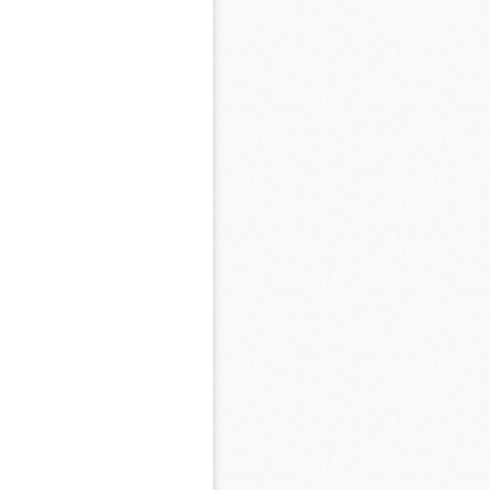
M
M
M
M
M
M
M
C
M
M
F
C
M
P
M
C