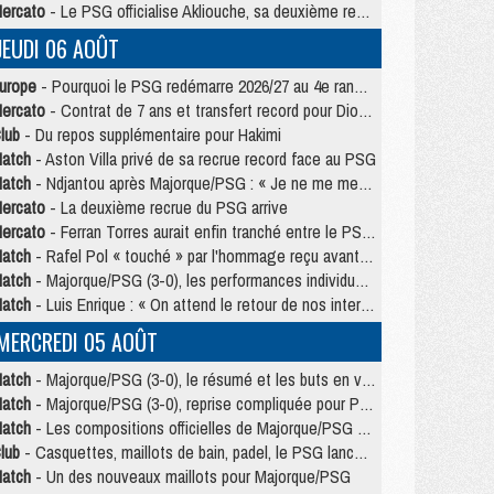
ercato
- Le PSG officialise Akliouche, sa deuxième recrue de l’été
JEUDI 06 AOÛT
urope
- Pourquoi le PSG redémarre 2026/27 au 4e rang du coefficient UEFA
ercato
- Contrat de 7 ans et transfert record pour Diomandé loin du PSG
lub
- Du repos supplémentaire pour Hakimi
atch
- Aston Villa privé de sa recrue record face au PSG
atch
- Ndjantou après Majorque/PSG : « Je ne me mets pas de plafond »
ercato
- La deuxième recrue du PSG arrive
ercato
- Ferran Torres aurait enfin tranché entre le PSG et le Barça
atch
- Rafel Pol « touché » par l'hommage reçu avant Majorque/PSG
atch
- Majorque/PSG (3-0), les performances individuelles
atch
- Luis Enrique : « On attend le retour de nos internationaux »
MERCREDI 05 AOÛT
atch
- Majorque/PSG (3-0), le résumé et les buts en video
atch
- Majorque/PSG (3-0), reprise compliquée pour Paris
atch
- Les compositions officielles de Majorque/PSG avec Kvara et de nombreux jeunes
lub
- Casquettes, maillots de bain, padel, le PSG lance sa collection été
atch
- Un des nouveaux maillots pour Majorque/PSG