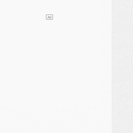
ercato
- Le transfert de Mika Godts au PSG en bonne voie
VENDREDI 31 JUILLET
atch
- Un diffuseur annoncé pour les deux premiers matchs amicaux du PSG
ercato
- Le transfert d'Akliouche au PSG bouclé, le montant se précise
lub
- Un retour majeur dans le groupe du PSG
lub
- [MAJ] Ndjantou et deux jeunes du PSG annoncés dans un tournoi U21
ercato
- L'étonnante piste Suzuki confirmée et onéreuse
JEUDI 30 JUILLET
élections
- Ancelotti fait le ménage au Brésil mais veut garder Marquinhos
ercato
- Le statu quo du milieu du PSG se précise
lub
- Le PSG plutôt que la FIFA pour Al-Khelaïfi, poussé par l'UEFA ?
ercato
- Le PSG presserait Ferran Torres de se décider, deux pistes de secours
lub
- Déguisements, shopping, double scouting, Luis Campos dévoile ses méthodes
ercato
- Kroupi retiré du mercato
ercato
- Enfin une avancée dans le transfert d'Akliouche
MERCREDI 29 JUILLET
ercato
- Ferran Torres priorité du PSG, mais ouvert à tout