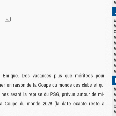
M
E
M
C
M
M
M
M
M
M
M
 Enrique. Des vacances plus que méritées pour
rnier en raison de la Coupe du monde des clubs et qui
M
maines avant la reprise du PSG, prévue autour de mi-
M
M
s la Coupe du monde 2026 (la date exacte reste à
C
M