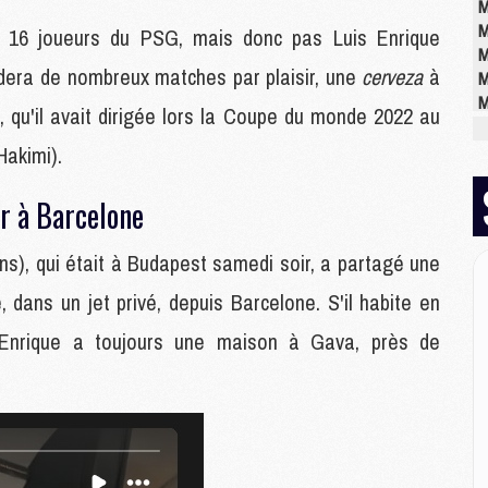
M
M
16 joueurs du PSG, mais donc pas Luis Enrique
M
rdera de nombreux matches par plaisir, une
cerveza
à
M
M
a, qu'il avait dirigée lors la Coupe du monde 2022 au
M
Hakimi).
E
ur à Barcelone
P
C
ans), qui était à Budapest samedi soir, a partagé une
D
M
 dans un jet privé, depuis Barcelone. S'il habite en
M
Enrique a toujours une maison à Gava, près de
M
M
M
M