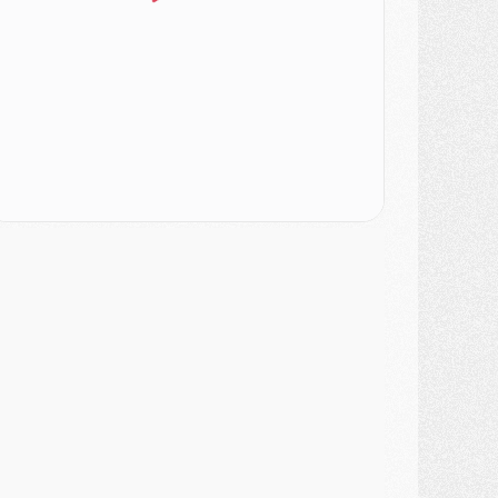
ercato
- L'Ajax attend bien plus de 45M pour Mika Godts
lub
- Quatre retours importants dans le groupe du PSG, et un plus discret
ercato
- Ayari file en Ligue 2
lub
- Le PSG s'associe avec un géant de la tech
ercato
- Vu d'Italie, le transfert de Suzuki au PSG est bien engagé
ercato
- Ferran Torres ne serait pas à vendre, mais...
urope
- Gros coup dur pour Aston Villa avant de croiser le PSG
DIMANCHE 02 AOÛT
ercato
- Le transfert de Kolo Muani à la Juventus est officiel
ercato
- [MAJ] Le PSG a fait une grosse offre à Parme pour Suzuki
ercato
- Le PSG a envoyé une première offre pour Mika Godts
lub
- Après Pacho, d'autres retours en vue
ercato
- Changement de dernière minute pour Kolo Muani
SAMEDI 01 AOÛT
ercato
- L'agent de Mika Godts confirme un accord avec le PSG
lub
- Quels numéros de maillot pour Akliouche et Digne au PSG ?
atch
- Un hommage prévu lors de Brest/PSG
ercato
- Le PSG et le Barça ont rendez-vous pour Ferran Torres
ercato
- Guéla Doué dans les listes du PSG