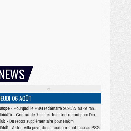
NEWS
JEUDI 06 AOÛT
urope
- Pourquoi le PSG redémarre 2026/27 au 4e rang du coefficient UEFA
ercato
- Contrat de 7 ans et transfert record pour Diomandé loin du PSG
lub
- Du repos supplémentaire pour Hakimi
atch
- Aston Villa privé de sa recrue record face au PSG