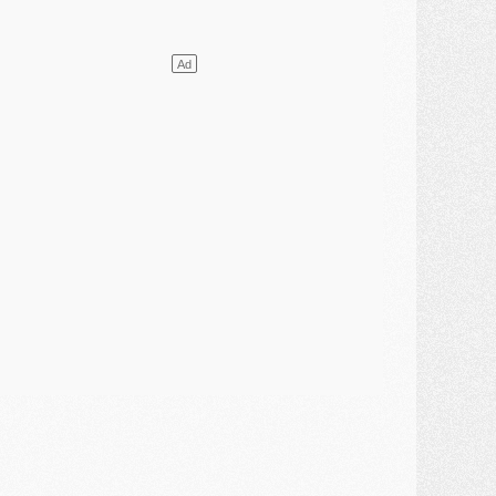
lub
- [MAJ] Ndjantou et deux jeunes du PSG annoncés dans un tournoi U21
ercato
- L'étonnante piste Suzuki confirmée et onéreuse
JEUDI 30 JUILLET
élections
- Ancelotti fait le ménage au Brésil mais veut garder Marquinhos
ercato
- Le statu quo du milieu du PSG se précise
lub
- Le PSG plutôt que la FIFA pour Al-Khelaïfi, poussé par l'UEFA ?
ercato
- Le PSG presserait Ferran Torres de se décider, deux pistes de secours
lub
- Déguisements, shopping, double scouting, Luis Campos dévoile ses méthodes
ercato
- Kroupi retiré du mercato
ercato
- Enfin une avancée dans le transfert d'Akliouche
MERCREDI 29 JUILLET
ercato
- Ferran Torres priorité du PSG, mais ouvert à tout
ercato
- Première offre de Liverpool en approche pour Barcola
ercato
- Le montant du transfert de Kolo Muani se précise, la formule aussi
ercato
- Kolo Muani attendu en Italie, son transfert débloqué
ercato
- Monaco a encore repoussé une offre du PSG pour Akliouche
ercato
- Liverpool presque d'accord avec Barcola, le PSG pas du tout
ercato
- Moment décisif pour le transfert de Kolo Muani