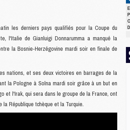
E
P
C
matin les derniers pays qualifiés pour la Coupe du
D
M
te, l'Italie de Gianluigi Donnarumma a manqué la
M
M
 contre la Bosnie-Herzégovine mardi soir en finale de
M
M
M
s nations, et ses deux victoires en barrages de la
tant la Pologne à Solna mardi soir grâce à un but en
M
M
 et l'Irak, qui sera dans le groupe de la France, ont
C
e la République tchèque et la Turquie.
M
C
M
M