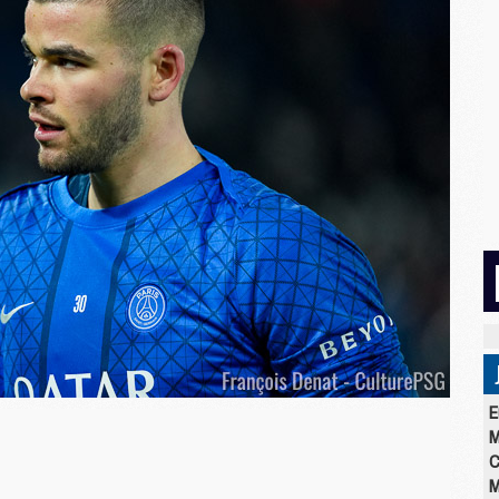
E
M
C
M