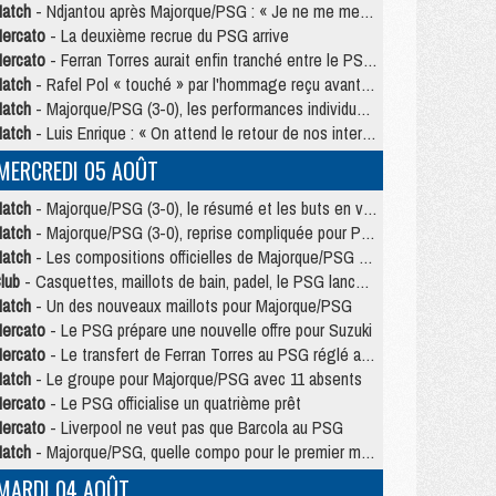
atch
- Ndjantou après Majorque/PSG : « Je ne me mets pas de plafond »
ercato
- La deuxième recrue du PSG arrive
ercato
- Ferran Torres aurait enfin tranché entre le PSG et le Barça
atch
- Rafel Pol « touché » par l'hommage reçu avant Majorque/PSG
atch
- Majorque/PSG (3-0), les performances individuelles
atch
- Luis Enrique : « On attend le retour de nos internationaux »
MERCREDI 05 AOÛT
atch
- Majorque/PSG (3-0), le résumé et les buts en video
atch
- Majorque/PSG (3-0), reprise compliquée pour Paris
atch
- Les compositions officielles de Majorque/PSG avec Kvara et de nombreux jeunes
lub
- Casquettes, maillots de bain, padel, le PSG lance sa collection été
atch
- Un des nouveaux maillots pour Majorque/PSG
ercato
- Le PSG prépare une nouvelle offre pour Suzuki
ercato
- Le transfert de Ferran Torres au PSG réglé avant le 12 août ?
atch
- Le groupe pour Majorque/PSG avec 11 absents
ercato
- Le PSG officialise un quatrième prêt
ercato
- Liverpool ne veut pas que Barcola au PSG
atch
- Majorque/PSG, quelle compo pour le premier match de la saison 2026/27 ?
MARDI 04 AOÛT