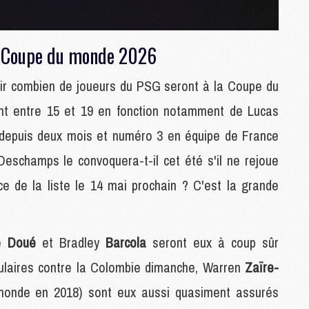
M
la Coupe du monde 2026
C
M
voir combien de joueurs du PSG seront à la Coupe du
M
F
ont entre 15 et 19 en fonction notamment de Lucas
C
depuis deux mois et numéro 3 en équipe de France
M
eschamps le convoquera-t-il cet été s'il ne rejoue
P
e de la liste le 14 mai prochain ? C'est la grande
M
C
R
ré
Doué
et Bradley
Barcola
seront eux à coup sûr
M
M
tulaires contre la Colombie dimanche, Warren
Zaïre-
C
monde en 2018) sont eux aussi quasiment assurés