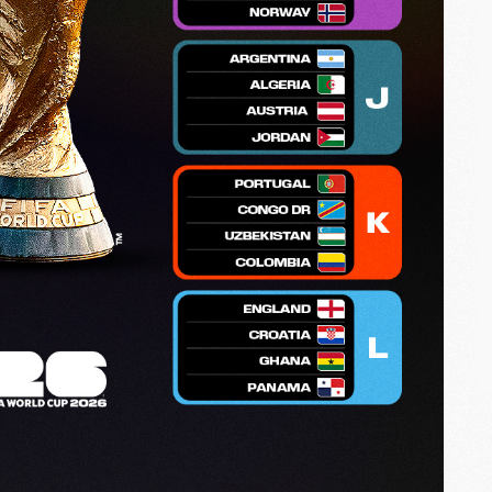
C
M
S
M
C
M
C
M
M
M
M
M
M
M
M
M