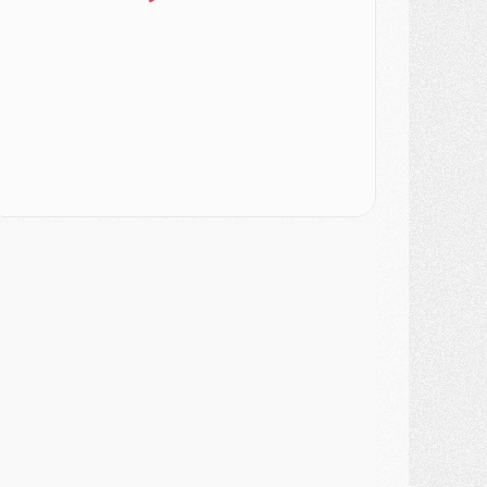
urope
- Gros coup dur pour Aston Villa avant de croiser le PSG
DIMANCHE 02 AOÛT
ercato
- Le transfert de Kolo Muani à la Juventus est officiel
ercato
- [MAJ] Le PSG a fait une grosse offre à Parme pour Suzuki
ercato
- Le PSG a envoyé une première offre pour Mika Godts
lub
- Après Pacho, d'autres retours en vue
ercato
- Changement de dernière minute pour Kolo Muani
SAMEDI 01 AOÛT
ercato
- L'agent de Mika Godts confirme un accord avec le PSG
lub
- Quels numéros de maillot pour Akliouche et Digne au PSG ?
atch
- Un hommage prévu lors de Brest/PSG
ercato
- Le PSG et le Barça ont rendez-vous pour Ferran Torres
ercato
- Guéla Doué dans les listes du PSG
ercato
- Le transfert de Mika Godts au PSG en bonne voie
VENDREDI 31 JUILLET
atch
- Un diffuseur annoncé pour les deux premiers matchs amicaux du PSG
ercato
- Le transfert d'Akliouche au PSG bouclé, le montant se précise
lub
- Un retour majeur dans le groupe du PSG