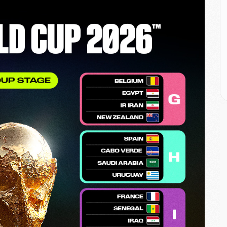
E
M
M
M
C
M
M
C
M
M
M
M
M
M
C