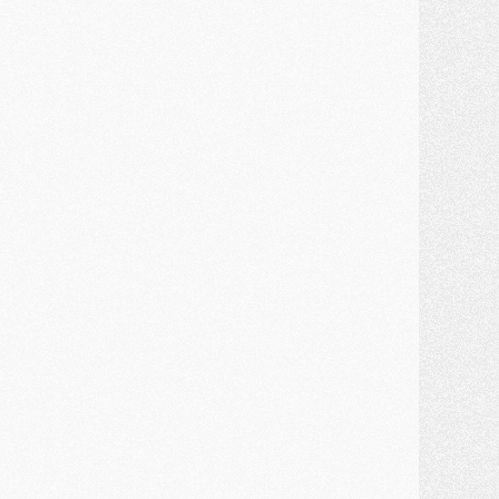
MARDI 28 JUILLET
ercato
- Des intermédiaires ont tenté de relancer Diomande au PSG
lub
- Au moins neuf jeunes conviés à l'entraînement des pros
ercato
- Une partie du communiqué du PSG sur Diomande expliquée
ercato
- Barcola futur plus gros transfert de l'été ?
ormation
- Retour sur la saison des U17 du PSG en 7 chiffres clés
lub
- Le PSG connaît ses premiers matches de septembre
ercato
- Un troisième prêt bouclé par le PSG
LUNDI 27 JUILLET
odcast
- Podcast CulturePSG à 22h : Mercato (Barcola, Diomande, etc)
ercato
- La prolongation de Dembélé au PSG dans la dernière ligne droite
lub
- Le PSG a fait sa reprise avec... 9 joueurs
és. sociaux
- Les Portugais du PSG réunis pendant leurs vacances
ercato
- Le PSG avance sur la piste Suzuki
ercato
- Après Digne, un autre défenseur en approche au PSG ?
lub
- Une petite quinzaine de joueurs attendus pour la reprise de l'entraînement du PSG
DIMANCHE 26 JUILLET