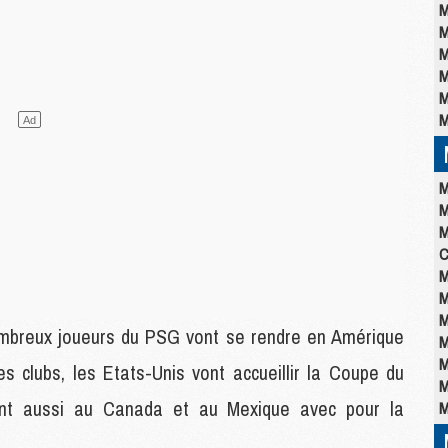
M
M
M
M
M
M
M
M
M
C
M
M
M
mbreux joueurs du PSG vont se rendre en Amérique
M
M
 clubs, les Etats-Unis vont accueillir la Coupe du
M
nt aussi au Canada et au Mexique avec pour la
M