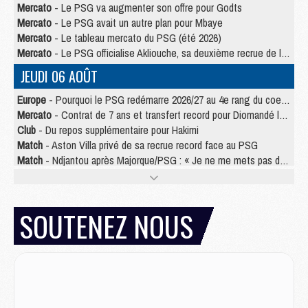
Mercato
- Le PSG va augmenter son offre pour Godts
Mercato
- Le PSG avait un autre plan pour Mbaye
Mercato
- Le tableau mercato du PSG (été 2026)
Mercato
- Le PSG officialise Akliouche, sa deuxième recrue de l’été
JEUDI 06 AOÛT
Europe
- Pourquoi le PSG redémarre 2026/27 au 4e rang du coefficient UEFA
Mercato
- Contrat de 7 ans et transfert record pour Diomandé loin du PSG
Club
- Du repos supplémentaire pour Hakimi
Match
- Aston Villa privé de sa recrue record face au PSG
Match
- Ndjantou après Majorque/PSG : « Je ne me mets pas de plafond »
Mercato
- La deuxième recrue du PSG arrive
Mercato
- Ferran Torres aurait enfin tranché entre le PSG et le Barça
Match
- Rafel Pol « touché » par l'hommage reçu avant Majorque/PSG
SOUTENEZ NOUS
Match
- Majorque/PSG (3-0), les performances individuelles
Match
- Luis Enrique : « On attend le retour de nos internationaux »
MERCREDI 05 AOÛT
Match
- Majorque/PSG (3-0), le résumé et les buts en video
Match
- Majorque/PSG (3-0), reprise compliquée pour Paris