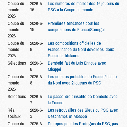
Coupe du
2026-6-
Les numéros de maillot des 16 joueurs du
monde
16
PSG à la Coupe du monde
2026
Coupe du
2026-6-
Premières tendances pour les
monde
15
compositions de France/Sénégal
2026
Coupe du
2026-6-
Les compositions officielles de
monde
8
France/Irlande du Nord dévoilées, deux
2026
Parisiens titulaires
Sélections
2026-6-
Dembélé fait du Luis Enrique avec
8
Mbappé
Coupe du
2026-6-
Les compos probables de France/Irlande
monde
8
du Nord avec 2 joueurs du PSG
2026
Sélections
2026-6-
Le passe-droit insolite de Dembélé avec
7
la France
Rés.
2026-6-
Les retrouvailles des Bleus du PSG avec
sociaux
3
Deschamps et Mbappé
Coupe du
2026-6-
Du repos pour les Portugais du PSG, pas