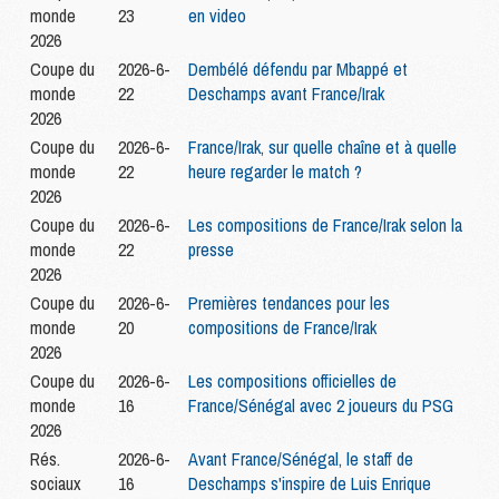
monde
23
en video
2026
Coupe du
2026-6-
Dembélé défendu par Mbappé et
monde
22
Deschamps avant France/Irak
2026
Coupe du
2026-6-
France/Irak, sur quelle chaîne et à quelle
monde
22
heure regarder le match ?
2026
Coupe du
2026-6-
Les compositions de France/Irak selon la
monde
22
presse
2026
Coupe du
2026-6-
Premières tendances pour les
monde
20
compositions de France/Irak
2026
Coupe du
2026-6-
Les compositions officielles de
monde
16
France/Sénégal avec 2 joueurs du PSG
2026
Rés.
2026-6-
Avant France/Sénégal, le staff de
sociaux
16
Deschamps s'inspire de Luis Enrique