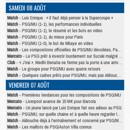
SAMEDI 08 AOÛT
Match
- Luis Enrique : « Il faut déjà penser à la Supercoupe »
Match
- PSG/MU (1-1), les performances individuelles
Match
- PSG/MU (1-1), le résumé et les buts en video
Match
- PSG/MU (1-1), du mieux pour Paris
Match
- PSG/MU (1-0), le but de Mbaye en video
Match
- Les compositions officielles de PSG/MU dévoilées, Pacho titulaire
Mercato
- Le PSG prêt à investir lourdement sur Suzuki malgré Safonov et Chevalier
Club
- « J’irai », Medhi Benatia ne ferme pas la porte à une arrivée au PSG
Match
- Le groupe pour PSG/MU avec quatre retours
Match
- Quelques cadres prêts pour PSG/MU, mais pas Akliouche ?
VENDREDI 07 AOÛT
Match
- Premières tendances pour les compositions de PSG/MU
Mercato
- Liverpool avance de 15 M€ pour Barcola
Mercato
- Un jeune lancé par Luis Enrique fait ses adieux au PSG
Match
- PSG/MU, sur quelle chaine et à quelle heure regarder le match ?
Match
- Akliouche déjà à l'entraînement et concerné par PSG/MU ?
Match
- Les maillots de PSG/Aston Villa connus