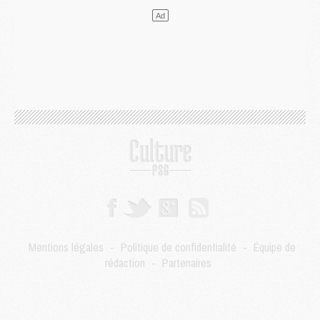
LUNDI 03 AOÛT
Match
- Podcast CulturePSG : Mercato (Godts, Suzuki, Akliouche, Barcola, etc)
Mercato
- L'Ajax attend bien plus de 45M pour Mika Godts
Club
- Quatre retours importants dans le groupe du PSG, et un plus discret
Mercato
- Ayari file en Ligue 2
Club
- Le PSG s'associe avec un géant de la tech
Mercato
- Vu d'Italie, le transfert de Suzuki au PSG est bien engagé
Mercato
- Ferran Torres ne serait pas à vendre, mais...
Europe
- Gros coup dur pour Aston Villa avant de croiser le PSG
DIMANCHE 02 AOÛT
Mercato
- Le transfert de Kolo Muani à la Juventus est officiel
Mercato
- [MAJ] Le PSG a fait une grosse offre à Parme pour Suzuki
Mercato
- Le PSG a envoyé une première offre pour Mika Godts
Club
- Après Pacho, d'autres retours en vue
Mentions légales
-
Politique de confidentialité
-
Équipe de
Mercato
- Changement de dernière minute pour Kolo Muani
rédaction
-
Partenaires
SAMEDI 01 AOÛT
Mercato
- L'agent de Mika Godts confirme un accord avec le PSG
Club
- Quels numéros de maillot pour Akliouche et Digne au PSG ?