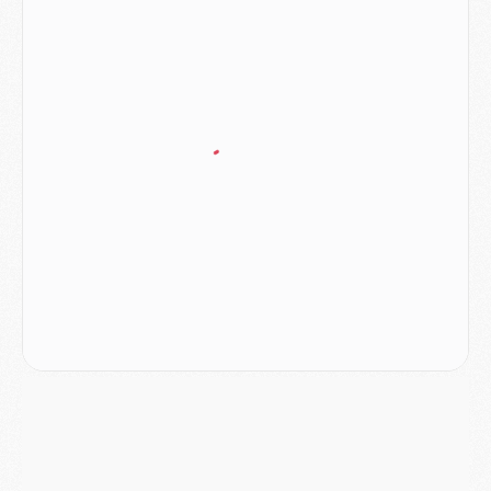
Match
- Les compositions officielles de Majorque/PSG avec Kvara et de nombreux jeunes
Club
- Casquettes, maillots de bain, padel, le PSG lance sa collection été
Match
- Un des nouveaux maillots pour Majorque/PSG
Mercato
- Le PSG prépare une nouvelle offre pour Suzuki
Mercato
- Le transfert de Ferran Torres au PSG réglé avant le 12 août ?
Match
- Le groupe pour Majorque/PSG avec 11 absents
Mercato
- Le PSG officialise un quatrième prêt
Mercato
- Liverpool ne veut pas que Barcola au PSG
Match
- Majorque/PSG, quelle compo pour le premier match de la saison 2026/27 ?
MARDI 04 AOÛT
Europe
- Les chapeaux provisoires de la Ligue des champions 2026/27
Podcast
- Podcast CulturePSG : Akliouche présenté par un fan de Monaco
Club
- Le PSG dévoile sa première collection d'entraînement pour 2026/2027
Discipline
- Un arbitre inattendu, mais porte-bonheur pour Lens/PSG
Match
- Majorque/PSG, sur quelle chaine et à quelle heure regarder le match ?
Mercato
- Le plan du PSG pour Suzuki et Chevalier se précise
Mercato
- L'Ajax refuse la première offre du PSG pour Godts
Mercato
- Le PSG veut accélérer, Ferran Torres temporise
Mercato
- Liverpool encore très loin du compte pour Barcola