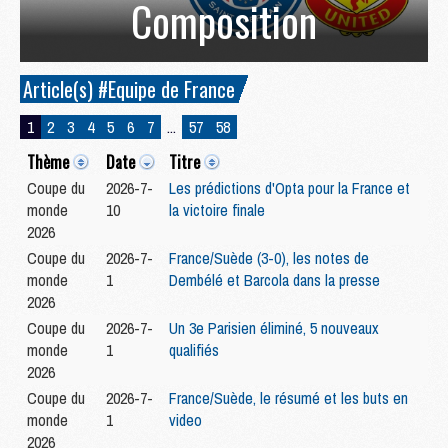
Composition
Article(s) #Equipe de France
1
2
3
4
5
6
7
...
57
58
Thème
Date
Titre
Coupe du
2026-7-
Les prédictions d'Opta pour la France et
monde
10
la victoire finale
2026
Coupe du
2026-7-
France/Suède (3-0), les notes de
monde
1
Dembélé et Barcola dans la presse
2026
Coupe du
2026-7-
Un 3e Parisien éliminé, 5 nouveaux
monde
1
qualifiés
2026
Coupe du
2026-7-
France/Suède, le résumé et les buts en
monde
1
video
2026