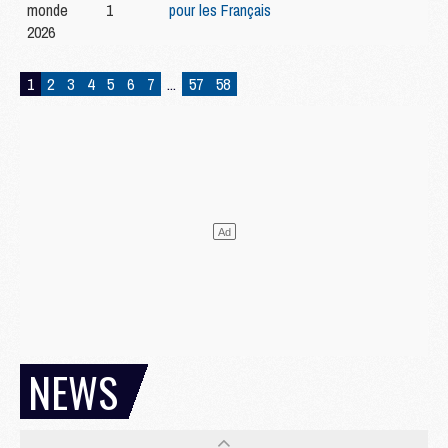
monde
1
pour les Français
2026
1
2
3
4
5
6
7
...
57
58
NEWS