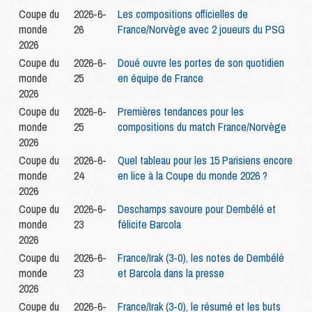
Coupe du
2026-6-
Les compositions officielles de
monde
26
France/Norvège avec 2 joueurs du PSG
2026
Coupe du
2026-6-
Doué ouvre les portes de son quotidien
monde
25
en équipe de France
2026
Coupe du
2026-6-
Premières tendances pour les
monde
25
compositions du match France/Norvège
2026
Coupe du
2026-6-
Quel tableau pour les 15 Parisiens encore
monde
24
en lice à la Coupe du monde 2026 ?
2026
Coupe du
2026-6-
Deschamps savoure pour Dembélé et
monde
23
félicite Barcola
2026
Coupe du
2026-6-
France/Irak (3-0), les notes de Dembélé
monde
23
et Barcola dans la presse
2026
Coupe du
2026-6-
France/Irak (3-0), le résumé et les buts